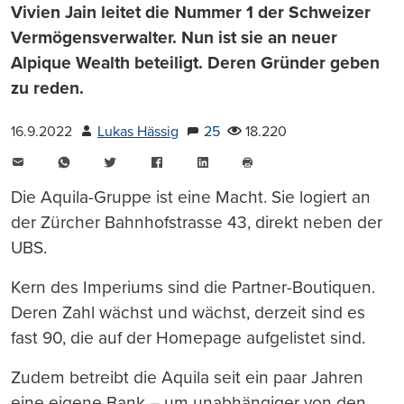
Vivien Jain leitet die Nummer 1 der Schweizer
Vermögensverwalter. Nun ist sie an neuer
Alpique Wealth beteiligt. Deren Gründer geben
zu reden.
16.9.2022
Lukas Hässig
25
18.220
E-
WhatsApp
Twitter
Facebook
LinkedIn
Mail
Seite
drucken
Die Aquila-Gruppe ist eine Macht. Sie logiert an
der Zürcher Bahnhofstrasse 43, direkt neben der
UBS.
Kern des Imperiums sind die Partner-Boutiquen.
Deren Zahl wächst und wächst, derzeit sind es
fast 90, die auf der Homepage aufgelistet sind.
Zudem betreibt die Aquila seit ein paar Jahren
eine eigene Bank – um unabhängiger von den