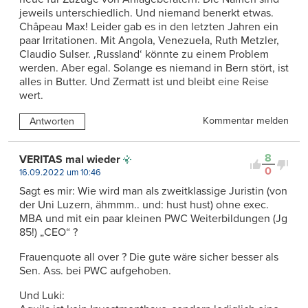
jeweils unterschiedlich. Und niemand benerkt etwas.
Châpeau Max! Leider gab es in den letzten Jahren ein
paar Irritationen. Mit Angola, Venezuela, Ruth Metzler,
Claudio Sulser. ‚Russland‘ könnte zu einem Problem
werden. Aber egal. Solange es niemand in Bern stört, ist
alles in Butter. Und Zermatt ist und bleibt eine Reise
wert.
Kommentar melden
Antworten
8
VERITAS mal wieder
0
16.09.2022 um 10:46
Sagt es mir: Wie wird man als zweitklassige Juristin (von
der Uni Luzern, ähmmm.. und: hust hust) ohne exec.
MBA und mit ein paar kleinen PWC Weiterbildungen (Jg
85!) „CEO“ ?
Frauenquote all over ? Die gute wäre sicher besser als
Sen. Ass. bei PWC aufgehoben.
Und Luki: