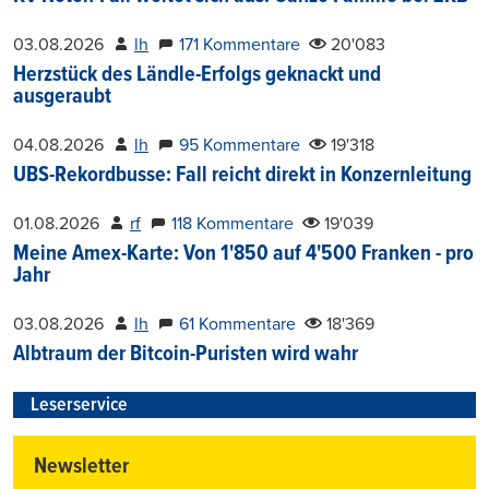
03.08.2026
lh
171 Kommentare
20'083
Herzstück des Ländle-Erfolgs geknackt und
ausgeraubt
04.08.2026
lh
95 Kommentare
19'318
UBS-Rekordbusse: Fall reicht direkt in Konzernleitung
01.08.2026
rf
118 Kommentare
19'039
Meine Amex-Karte: Von 1'850 auf 4'500 Franken - pro
Jahr
03.08.2026
lh
61 Kommentare
18'369
Albtraum der Bitcoin-Puristen wird wahr
Leserservice
Newsletter