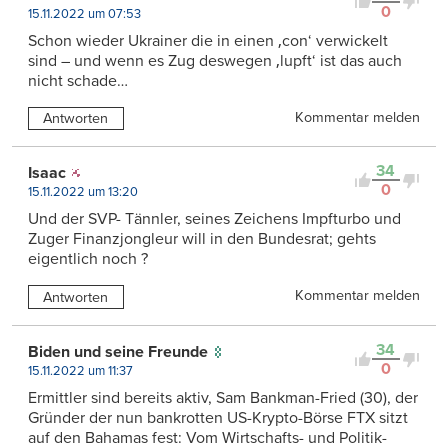
0
15.11.2022 um 07:53
Schon wieder Ukrainer die in einen ‚con‘ verwickelt
sind – und wenn es Zug deswegen ‚lupft‘ ist das auch
nicht schade…
Kommentar melden
Antworten
34
Isaac
0
15.11.2022 um 13:20
Und der SVP- Tännler, seines Zeichens Impfturbo und
Zuger Finanzjongleur will in den Bundesrat; gehts
eigentlich noch ?
Kommentar melden
Antworten
34
Biden und seine Freunde
0
15.11.2022 um 11:37
Ermittler sind bereits aktiv, Sam Bankman-Fried (30), der
Gründer der nun bankrotten US-Krypto-Börse FTX sitzt
auf den Bahamas fest: Vom Wirtschafts- und Politik-