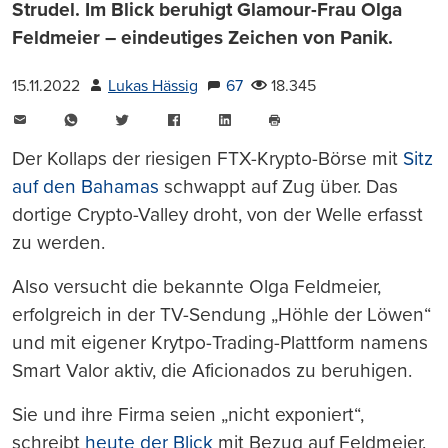
Strudel. Im Blick beruhigt Glamour-Frau Olga
Feldmeier – eindeutiges Zeichen von Panik.
15.11.2022
Lukas Hässig
67
18.345
E-
WhatsApp
Twitter
Facebook
LinkedIn
Mail
Seite
drucken
Der Kollaps der riesigen FTX-Krypto-Börse mit
Sitz
auf den Bahamas
schwappt auf Zug über. Das
dortige Crypto-Valley droht, von der Welle erfasst
zu werden.
Also versucht die bekannte Olga Feldmeier,
erfolgreich in der TV-Sendung „Höhle der Löwen“
und mit eigener Krytpo-Trading-Plattform namens
Smart Valor aktiv, die Aficionados zu beruhigen.
Sie und ihre Firma seien „nicht exponiert“,
schreibt
heute der Blick
mit Bezug auf Feldmeier.