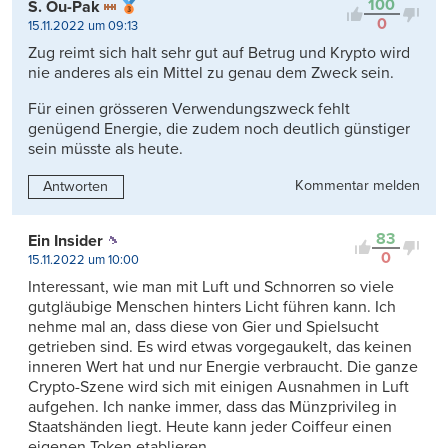
100
S. Ou-Pak
0
15.11.2022 um 09:13
Zug reimt sich halt sehr gut auf Betrug und Krypto wird
nie anderes als ein Mittel zu genau dem Zweck sein.
Für einen grösseren Verwendungszweck fehlt
genügend Energie, die zudem noch deutlich günstiger
sein müsste als heute.
Kommentar melden
Antworten
83
Ein Insider
0
15.11.2022 um 10:00
Interessant, wie man mit Luft und Schnorren so viele
gutgläubige Menschen hinters Licht führen kann. Ich
nehme mal an, dass diese von Gier und Spielsucht
getrieben sind. Es wird etwas vorgegaukelt, das keinen
inneren Wert hat und nur Energie verbraucht. Die ganze
Crypto-Szene wird sich mit einigen Ausnahmen in Luft
aufgehen. Ich nanke immer, dass das Münzprivileg in
Staatshänden liegt. Heute kann jeder Coiffeur einen
eigenen Token etablieren.