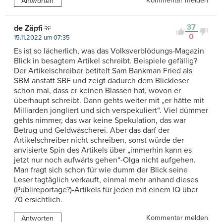
Kommentar melden
Antworten
37
de Zäpfi
0
15.11.2022 um 07:35
Es ist so lächerlich, was das Volksverblödungs-Magazin
Blick in besagtem Artikel schreibt. Beispiele gefällig?
Der Artikelschreiber betitelt Sam Bankman Fried als
SBM anstatt SBF und zeigt dadurch dem Blickleser
schon mal, dass er keinen Blassen hat, wovon er
überhaupt schreibt. Dann gehts weiter mit „er hätte mit
Milliarden jongliert und sich verspekuliert“. Viel dümmer
gehts nimmer, das war keine Spekulation, das war
Betrug und Geldwäscherei. Aber das darf der
Artikelschreiber nicht schreiben, sonst würde der
anvisierte Spin des Artikels über „immerhin kann es
jetzt nur noch aufwärts gehen“-Olga nicht aufgehen.
Man fragt sich schon für wie dumm der Blick seine
Leser tagtäglich verkauft, einmal mehr anhand dieses
(Publireportage?)-Artikels für jeden mit einem IQ über
70 ersichtlich.
Kommentar melden
Antworten