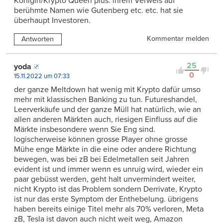
Königin/Krypto Queen plus: ihrem Verweis auf
berühmte Namen wie Gutenberg etc. etc. hat sie
überhaupt Investoren.
Kommentar melden
Antworten
25
yoda
0
15.11.2022 um 07:33
der ganze Meltdown hat wenig mit Krypto dafür umso
mehr mit klassischen Banking zu tun. Futureshandel,
Leerverkäufe und der ganze Müll hat natürlich, wie an
allen anderen Märkten auch, riesigen Einfluss auf die
Märkte insbesondere wenn Sie Eng sind.
logischerweise können grosse Player ohne grosse
Mühe enge Märkte in die eine oder andere Richtung
bewegen, was bei zB bei Edelmetallen seit Jahren
evident ist und immer wenn es unruig wird, wieder ein
paar gebüsst werden, geht halt unvermindert weiter,
nicht Krypto ist das Problem sondern Derrivate, Krypto
ist nur das erste Symptom der Enthebelung. übrigens
haben bereits einige Titel mehr als 70% verloren, Meta
zB, Tesla ist davon auch nicht weit weg, Amazon