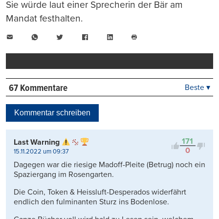
Sie würde laut einer Sprecherin der Bär am
Mandat festhalten.
E-
WhatsApp
Twitter
Facebook
LinkedIn
Mail
Seite
drucken
67 Kommentare
Beste ▾
Beste
Neueste
Kommentar schreiben
Viele Antworten
Kontrovers
171
Last Warning
0
15.11.2022 um 09:37
Dagegen war die riesige Madoff-Pleite (Betrug) noch ein
Spaziergang im Rosengarten.
Die Coin, Token & Heissluft-Desperados widerfährt
endlich den fulminanten Sturz ins Bodenlose.