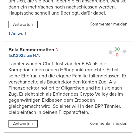
um sich, die sie doch lieber gleich abschreiben, weil sie
dann ein mehrfaches noch nachschiessen werden.
Hauptsache schnell und überlegt, dafür dabei.
Kommentar melden
Antworten
1 Antwort
30
Bela Summermatten
0
15.11.2022 um 14:15
Tännler war der Chef-Justiziar der FIFA als die
Korruption einen neuen Höhepunkt erreichte. Er hat
seine Ehefrau und die eigene Familie fallengelassen. Er
verschandelte als Baudirektor den Kanton Zug. Als
Finanzdirektor hofiert er Oligarchen und holt sie nach
Zug. Er sieht sich als Erfinder des Crypto Valley das im
gegenwärtigen Erdbeben dem Erdboden
gleichgemacht wird. So einer will in den BR? Tännler,
bleib einfach in deinen Filzpantoffeln.
Kommentar melden
Antworten