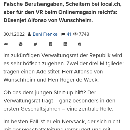
Falsche Berufsangaben, Scheitern bei local.ch,
aber für den VR beim Onlinemagazin reicht’s:
Düsenjet Alfonso von Wunschheim.
30.11.2022
Beni Frenkel
41
7.748
E-
WhatsApp
Twitter
Facebook
LinkedIn
Mail
Seite
drucken
Im zukünftigen Verwaltungsrat der Republik wird
es sehr höfisch zugehen. Zwei der drei Mitglieder
tragen einen Adelstitel: Herr Alfonso von
Wunschheim und Herr Roger de Weck.
Ob das dem jungen Start-up hilft? Der
Verwaltungsrat trägt – ganz besonders in den
ersten Geschäftsjahren – eine zentrale Rolle.
Im besten Fall ist er ein Nervsack, der sich nicht
mit der Geschäftsleitung verbrüdert und mit