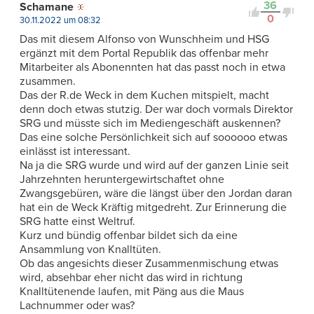
36
Schamane
0
30.11.2022 um 08:32
Das mit diesem Alfonso von Wunschheim und HSG
ergänzt mit dem Portal Republik das offenbar mehr
Mitarbeiter als Abonennten hat das passt noch in etwa
zusammen.
Das der R.de Weck in dem Kuchen mitspielt, macht
denn doch etwas stutzig. Der war doch vormals Direktor
SRG und müsste sich im Mediengeschäft auskennen?
Das eine solche Persönlichkeit sich auf soooooo etwas
einlässt ist interessant.
Na ja die SRG wurde und wird auf der ganzen Linie seit
Jahrzehnten heruntergewirtschaftet ohne
Zwangsgebüren‚ wäre die längst über den Jordan daran
hat ein de Weck Kräftig mitgedreht. Zur Erinnerung die
SRG hatte einst Weltruf.
Kurz und bündig offenbar bildet sich da eine
Ansammlung von Knalltüten.
Ob das angesichts dieser Zusammenmischung etwas
wird, absehbar eher nicht das wird in richtung
Knalltütenende laufen, mit Päng aus die Maus
Lachnummer oder was?