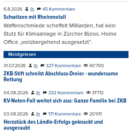
6.8.2026
lh
45 Kommentare
Schwitzen mit Rheinmetall
Waffenschmiede scheffelt Milliarden, hat kein
Stutz für Klimaanlage in Zürcher Büros. Home
Office „vorübergehend ausgesetzt“.
Meistgelesen
31.07.2026
lh
327 Kommentare
40'700
ZKB-Stift schreibt Abschluss-Dreier - wundersame
Rettung
04.08.2026
lh
232 Kommentare
31'713
KV-Noten-Fall weitet sich aus: Ganze Familie bei ZKB
03.08.2026
lh
171 Kommentare
20'011
Herzstück des Ländle-Erfolgs geknackt und
ausgeraubt