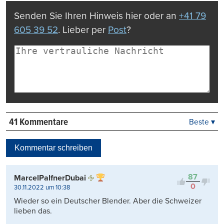
Senden Sie Ihren Hinweis hier oder an
+41 79
605 39 52
. Lieber per
Post
?
41 Kommentare
Beste ▾
Beste
Neueste
Kommentar schreiben
Viele Antworten
Kontrovers
87
MarcelPalfnerDubai
0
30.11.2022 um 10:38
Wieder so ein Deutscher Blender. Aber die Schweizer
lieben das.