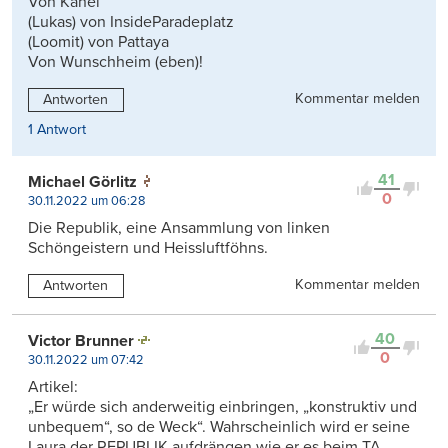
Von Känel
(Lukas) von InsideParadeplatz
(Loomit) von Pattaya
Von Wunschheim (eben)!
Kommentar melden
Antworten
1 Antwort
41
Michael Görlitz
0
30.11.2022 um 06:28
Die Republik, eine Ansammlung von linken
Schöngeistern und Heissluftföhns.
Kommentar melden
Antworten
40
Victor Brunner
0
30.11.2022 um 07:42
Artikel:
„Er würde sich anderweitig einbringen, „konstruktiv und
unbequem“, so de Weck“. Wahrscheinlich wird er seine
Laura der REPUBLIK aufdrängen wie er es beim TA