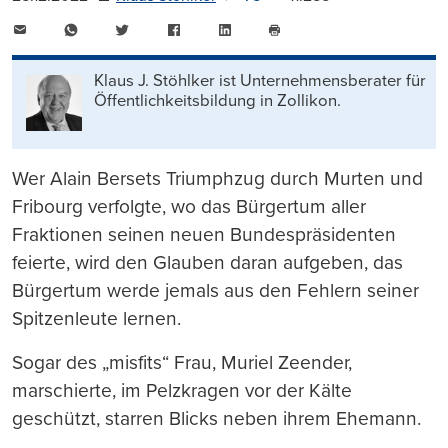
E-
WhatsApp
Twitter
Facebook
LinkedIn
Mail
Seite
drucken
Klaus J. Stöhlker ist Unternehmens­berater für
Öffentlichkeits­bildung in Zollikon.
Wer Alain Bersets Triumphzug durch Murten und
Fribourg verfolgte, wo das Bürgertum aller
Fraktionen seinen neuen Bundespräsidenten
feierte, wird den Glauben daran aufgeben, das
Bürgertum werde jemals aus den Fehlern seiner
Spitzenleute lernen.
Sogar des „misfits“ Frau, Muriel Zeender,
marschierte, im Pelzkragen vor der Kälte
geschützt, starren Blicks neben ihrem Ehemann.