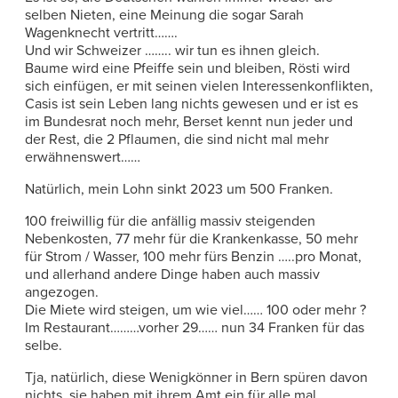
selben Nieten, eine Meinung die sogar Sarah
Wagenknecht vertritt…….
Und wir Schweizer …….. wir tun es ihnen gleich.
Baume wird eine Pfeiffe sein und bleiben, Rösti wird
sich einfügen, er mit seinen vielen Interessenkonflikten,
Casis ist sein Leben lang nichts gewesen und er ist es
im Bundesrat noch mehr, Berset kennt nun jeder und
der Rest, die 2 Pflaumen, die sind nicht mal mehr
erwähnenswert……
Natürlich, mein Lohn sinkt 2023 um 500 Franken.
100 freiwillig für die anfällig massiv steigenden
Nebenkosten, 77 mehr für die Krankenkasse, 50 mehr
für Strom / Wasser, 100 mehr fürs Benzin …..pro Monat,
und allerhand andere Dinge haben auch massiv
angezogen.
Die Miete wird steigen, um wie viel…… 100 oder mehr ?
Im Restaurant………vorher 29…… nun 34 Franken für das
selbe.
Tja, natürlich, diese Wenigkönner in Bern spüren davon
nichts, sie haben mit ihrem Amt ein für alle mal