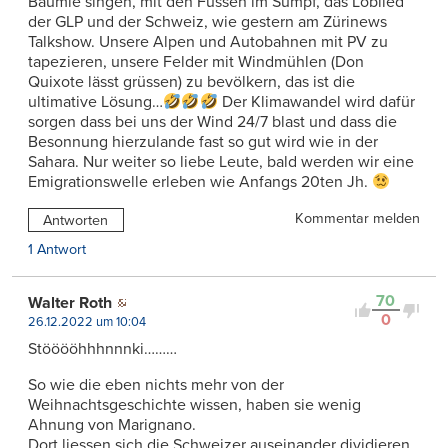
Bäumle singen, mit den Füssen im Sumpf, das Loblied
der GLP und der Schweiz, wie gestern am Zürinews
Talkshow. Unsere Alpen und Autobahnen mit PV zu
tapezieren, unsere Felder mit Windmühlen (Don
Quixote lässt grüssen) zu bevölkern, das ist die
ultimative Lösung…
Der Klimawandel wird dafür
sorgen dass bei uns der Wind 24/7 blast und dass die
Besonnung hierzulande fast so gut wird wie in der
Sahara. Nur weiter so liebe Leute, bald werden wir eine
Emigrationswelle erleben wie Anfangs 20ten Jh.
Kommentar melden
Antworten
1 Antwort
70
Walter Roth
0
26.12.2022 um 10:04
Stööööhhhnnnki………
So wie die eben nichts mehr von der
Weihnachtsgeschichte wissen, haben sie wenig
Ahnung von Marignano.
Dort liessen sich die Schweizer auseinander dividieren,