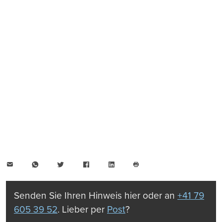
E-
WhatsApp
Twitter
Facebook
LinkedIn
Mail
Seite
drucken
Senden Sie Ihren Hinweis hier oder an
+41 79
605 39 52
. Lieber per
Post
?