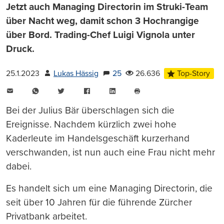
Jetzt auch Managing Directorin im Struki-Team
über Nacht weg, damit schon 3 Hochrangige
über Bord. Trading-Chef Luigi Vignola unter
Druck.
25.1.2023
Lukas Hässig
25
26.636
Top-Story
E-
WhatsApp
Twitter
Facebook
LinkedIn
Mail
Seite
drucken
Bei der Julius Bär überschlagen sich die
Ereignisse. Nachdem kürzlich zwei hohe
Kaderleute im Handelsgeschäft kurzerhand
verschwanden, ist nun auch eine Frau nicht mehr
dabei.
Es handelt sich um eine Managing Directorin, die
seit über 10 Jahren für die führende Zürcher
Privatbank arbeitet.