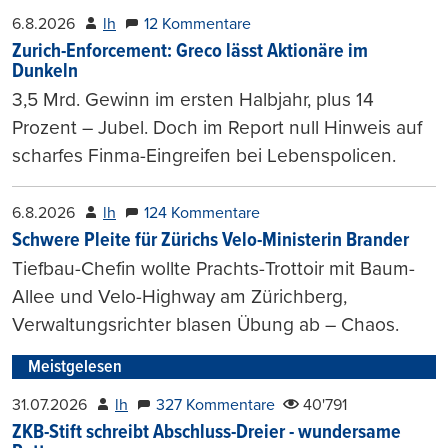
6.8.2026
lh
12 Kommentare
Zurich-Enforcement: Greco lässt Aktionäre im
Dunkeln
3,5 Mrd. Gewinn im ersten Halbjahr, plus 14
Prozent – Jubel. Doch im Report null Hinweis auf
scharfes Finma-Eingreifen bei Lebenspolicen.
6.8.2026
lh
124 Kommentare
Schwere Pleite für Zürichs Velo-Ministerin Brander
Tiefbau-Chefin wollte Prachts-Trottoir mit Baum-
Allee und Velo-Highway am Zürichberg,
Verwaltungsrichter blasen Übung ab – Chaos.
Meistgelesen
31.07.2026
lh
327 Kommentare
40'791
ZKB-Stift schreibt Abschluss-Dreier - wundersame