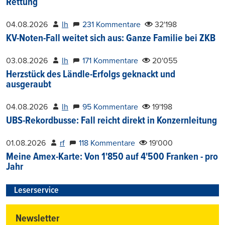
Rettung
04.08.2026
lh
231 Kommentare
32'198
KV-Noten-Fall weitet sich aus: Ganze Familie bei ZKB
03.08.2026
lh
171 Kommentare
20'055
Herzstück des Ländle-Erfolgs geknackt und
ausgeraubt
04.08.2026
lh
95 Kommentare
19'198
UBS-Rekordbusse: Fall reicht direkt in Konzernleitung
01.08.2026
rf
118 Kommentare
19'000
Meine Amex-Karte: Von 1'850 auf 4'500 Franken - pro
Jahr
Leserservice
Newsletter