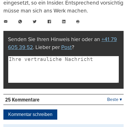
eingesetzt, so ein Insider. Entsprechend vorsichtig
müsse man sich ans Werk machen.
E-
WhatsApp
Twitter
Facebook
LinkedIn
Mail
Seite
drucken
Senden Sie Ihren Hinweis hier oder an
+41 79
605 39 52
. Lieber per
Post
?
25 Kommentare
Beste ▾
Beste
Neueste
Kommentar schreiben
Viele Antworten
Kontrovers