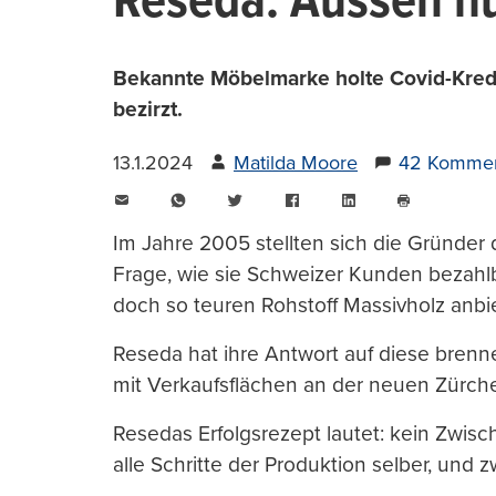
Reseda: Aussen hu
Bekannte Möbelmarke holte Covid-Kredi
bezirzt.
13.1.2024
Matilda Moore
42 Kommen
E-
WhatsApp
Twitter
Facebook
LinkedIn
Mail
Seite
drucken
Im Jahre 2005 stellten sich die Gründer
Frage, wie sie Schweizer Kunden bezah
doch so teuren Rohstoff Massivholz anb
Reseda hat ihre Antwort auf diese bren
mit Verkaufsflächen an der neuen Zürche
Resedas Erfolgsrezept lautet: kein Zwis
alle Schritte der Produktion selber, und 