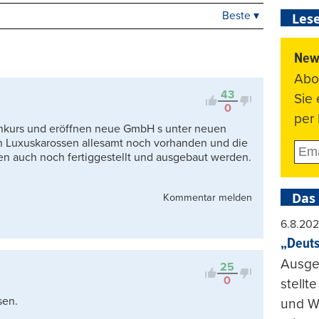
Beste ▾
Lese
Beste
Neueste
Viele Antworten
News
Kontrovers
Abo
43
Sie
0
per 
nkurs und eröffnen neue GmbH s unter neuen
n Luxuskarossen allesamt noch vorhanden und die
n auch noch fertiggestellt und ausgebaut werden.
Das
Kommentar melden
6.8.20
„Deuts
Ausge
25
0
stellt
sen.
und Wi