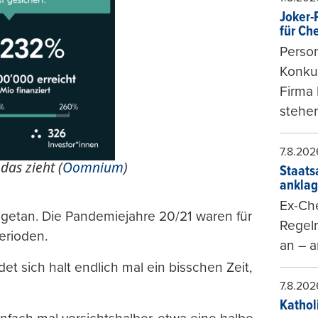
Joker-P
für Ch
Person
Konkur
Firma 
stehen
7.8.202
das zieht (
Oomnium
)
Staats
ankla
Ex-Che
t getan. Die Pandemiejahre 20/21 waren für
Regeln
erioden.
an – a
 sich halt endlich mal ein bisschen Zeit,
7.8.202
Kathol