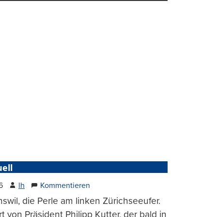
ell
6
lh
Kommentieren
wil, die Perle am linken Zürichseeufer.
t von Präsident Philipp Kutter, der bald in