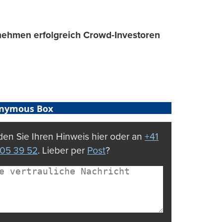
nehmen erfolgreich Crowd-Investoren
nymous Box
en Sie Ihren Hinweis hier oder an
+41
05 39 52
. Lieber per
Post
?