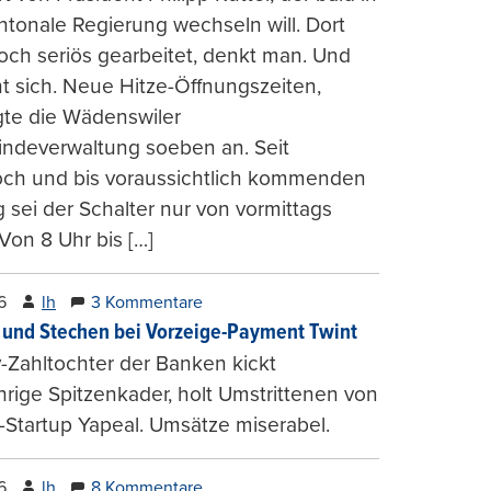
ntonale Regierung wechseln will. Dort
och seriös gearbeitet, denkt man. Und
t sich. Neue Hitze-Öffnungszeiten,
gte die Wädenswiler
ndeverwaltung soeben an. Seit
och und bis voraussichtlich kommenden
g sei der Schalter nur von vormittags
 Von 8 Uhr bis […]
6
lh
3 Kommentare
und Stechen bei Vorzeige-Payment Twint
Zahltochter der Banken kickt
hrige Spitzenkader, holt Umstrittenen von
-Startup Yapeal. Umsätze miserabel.
6
lh
8 Kommentare