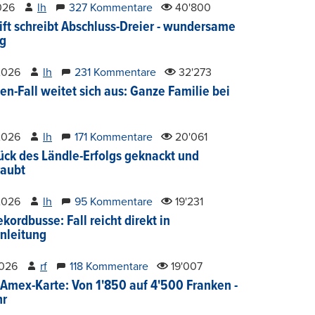
2026
lh
327 Kommentare
40'800
ift schreibt Abschluss-Dreier - wundersame
g
2026
lh
231 Kommentare
32'273
en-Fall weitet sich aus: Ganze Familie bei
2026
lh
171 Kommentare
20'061
ück des Ländle-Erfolgs geknackt und
aubt
2026
lh
95 Kommentare
19'231
kordbusse: Fall reicht direkt in
nleitung
2026
rf
118 Kommentare
19'007
Amex-Karte: Von 1'850 auf 4'500 Franken -
hr