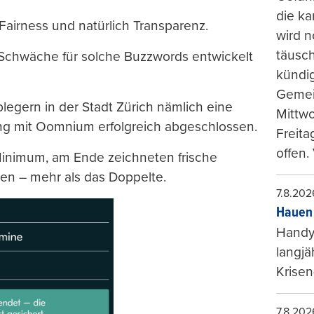
die ka
Fairness und natürlich Transparenz.
wird n
täusch
e Schwäche für solche Buzzwords entwickelt
kündi
Gemei
legern in der Stadt Zürich nämlich eine
Mittw
ng mit Oomnium erfolgreich abgeschlossen.
Freita
offen.
inimum, am Ende zeichneten frische
nen – mehr als das Doppelte.
7.8.202
Hauen 
Handy-
langjä
Krisen
7.8.202