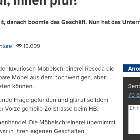
i, innen pfui?
t, danach boomte das Geschäft. Nun hat das Unter
tare
16.009
Ano
 der luxuriösen Möbelschreinerei Reseda die
lbare Möbel aus dem hochwertigen, aber
ieten können.
Send
79 6
nende Frage gefunden und glänzt seitdem
r Vorzeigemeile Zollstrasse beim HB.
chenhandel. Die Möbelschreinerei übernimmt
zwar in ihren eigenen Geschäften.