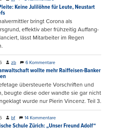
leite: Keine Julilöhne für Leute, Neustart
efs
alvermittler bringt Corona als
sgrund, effektiv aber frühzeitig Auffang-
lanciert, lässt Mitarbeiter im Regen
.
6
zb
6 Kommentare
anwaltschaft wollte mehr Raiffeisen-Banker
gen
fetage übersteuerte Vorschriften und
, beugte diese oder wandte sie gar nicht
ngeklagt wurde nur Pierin Vincenz. Teil 3.
6
bf
14 Kommentare
ische Schule Zürich: „Unser Freund Adolf“