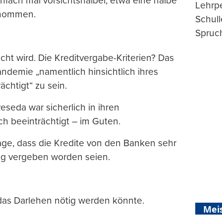
infach mal vorsichtshalber, etwa eine halbe
Lehrp
enommen.
Schul
Spruch
ht wird. Die Kreditvergabe-Kriterien? Das
ndemie „namentlich hinsichtlich ihres
ächtigt“ zu sein.
eseda war sicherlich in ihren
ch beeinträchtigt – im Guten.
rage, dass die Kredite von den Banken sehr
ung vergeben worden seien.
r das Darlehen nötig werden könnte.
Mei