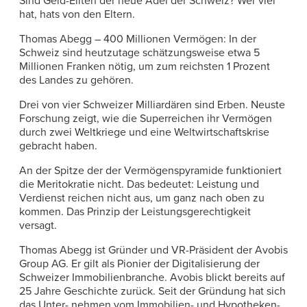
Sind Geld-Eliten der neue Adel der Schweiz? Wer viel
hat, hats von den Eltern.
Thomas Abegg – 400 Millionen Vermögen: In der
Schweiz sind heutzutage schätzungsweise etwa 5
Millionen Franken nötig, um zum reichsten 1 Prozent
des Landes zu gehören.
Drei von vier Schweizer Milliardären sind Erben. Neuste
Forschung zeigt, wie die Superreichen ihr Vermögen
durch zwei Weltkriege und eine Weltwirtschaftskrise
gebracht haben.
An der Spitze der der Vermögenspyramide funktioniert
die Meritokratie nicht. Das bedeutet: Leistung und
Verdienst reichen nicht aus, um ganz nach oben zu
kommen. Das Prinzip der Leistungsgerechtigkeit
versagt.
Thomas Abegg ist Gründer und VR-Präsident der Avobis
Group AG. Er gilt als Pionier der Digitalisierung der
Schweizer Immobilienbranche. Avobis blickt bereits auf
25 Jahre Geschichte zurück. Seit der Gründung hat sich
das Unter- nehmen vom Immobilien- und Hypotheken-