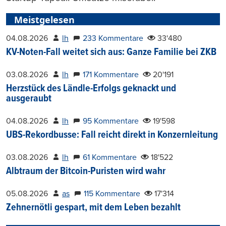
Meistgelesen
04.08.2026
lh
233 Kommentare
33'480
KV-Noten-Fall weitet sich aus: Ganze Familie bei ZKB
03.08.2026
lh
171 Kommentare
20'191
Herzstück des Ländle-Erfolgs geknackt und
ausgeraubt
04.08.2026
lh
95 Kommentare
19'598
UBS-Rekordbusse: Fall reicht direkt in Konzernleitung
03.08.2026
lh
61 Kommentare
18'522
Albtraum der Bitcoin-Puristen wird wahr
05.08.2026
as
115 Kommentare
17'314
Zehnernötli gespart, mit dem Leben bezahlt