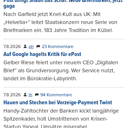
Post bringt Shaun das Schaf: Neue Briefmarken, jetzt
gaga
Nach Garfield jetzt Knet-Kult aus UK: Mit
„Helvetia+“ leitet Staatskonzern neue Serie von
Briefmarken ein. 183 Jahre Tradition im Kübel.
7.8.2026
ph
23 Kommentare
Auf Google hagelts Kritik für ePost
Gelber Riese feiert unter neuem CEO „Digitalen
Brief“ als Grundversorgung. Wer Service nutzt,
landet im Bürokratie-Labyrinth.
7.8.2026
lh
94 Kommentare
Hauen und Stechen bei Vorzeige-Payment Twint
Handy-Zahltochter der Banken kickt langjährige
Spitzenkader, holt Umstrittenen von Krisen-
Startup Yapeal. Umsätze miserabel.