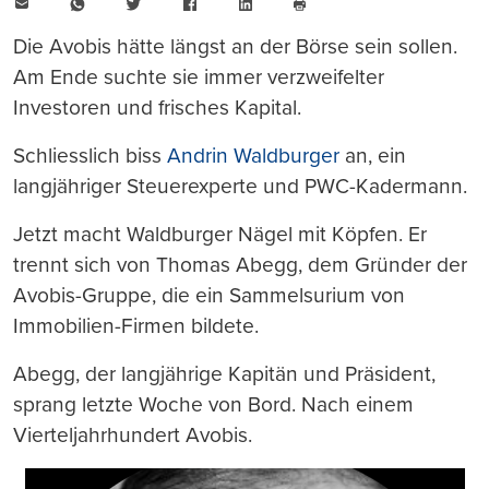
E-
WhatsApp
Twitter
Facebook
LinkedIn
Mail
Seite
drucken
Die Avobis hätte längst an der Börse sein sollen.
Am Ende suchte sie immer verzweifelter
Investoren und frisches Kapital.
Schliesslich biss
Andrin Waldburger
an, ein
langjähriger Steuerexperte und PWC-Kadermann.
Jetzt macht Waldburger Nägel mit Köpfen. Er
trennt sich von Thomas Abegg, dem Gründer der
Avobis-Gruppe, die ein Sammelsurium von
Immobilien-Firmen bildete.
Abegg, der langjährige Kapitän und Präsident,
sprang letzte Woche von Bord. Nach einem
Vierteljahrhundert Avobis.