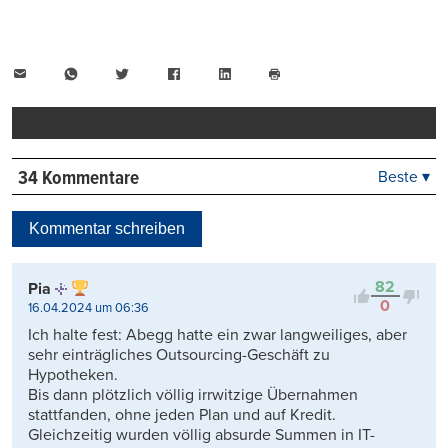
E-
WhatsApp
Twitter
Facebook
LinkedIn
Mail
Seite
drucken
34 Kommentare
Beste ▾
Beste
Neueste
Kommentar schreiben
Viele Antworten
Kontrovers
82
Pia
0
16.04.2024 um 06:36
Ich halte fest: Abegg hatte ein zwar langweiliges, aber
sehr einträgliches Outsourcing-Geschäft zu
Hypotheken.
Bis dann plötzlich völlig irrwitzige Übernahmen
stattfanden, ohne jeden Plan und auf Kredit.
Gleichzeitig wurden völlig absurde Summen in IT-