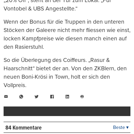
„20% Off“, steht an der Tür zum Lokal. „Für
Vontobel & UBS Angestellte.“
Wenn der Bonus für die Truppen in den unteren
Stöcken der Galeere nicht mehr fliessen wie einst,
locken Kampfpreise wie diesen manch einen auf
den Rasierstuhl.
So die Überlegung des Coiffeurs. „Rasur &
Haarschnitt“ bietet der an. Von den ZKBlern, den
neuen Boni-Krösi in Town, holt er sich den
Vollpreis.
E-
WhatsApp
Twitter
Facebook
LinkedIn
Mail
Seite
drucken
84 Kommentare
Beste ▾
Beste