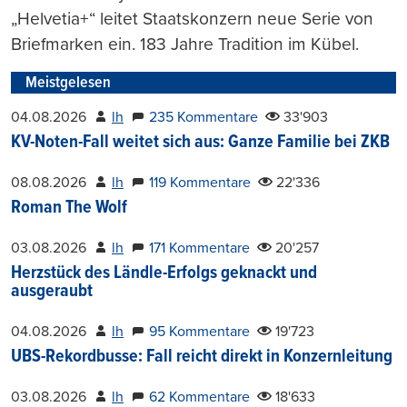
„Helvetia+“ leitet Staatskonzern neue Serie von
Briefmarken ein. 183 Jahre Tradition im Kübel.
Meistgelesen
04.08.2026
lh
235 Kommentare
33'903
KV-Noten-Fall weitet sich aus: Ganze Familie bei ZKB
08.08.2026
lh
119 Kommentare
22'336
Roman The Wolf
03.08.2026
lh
171 Kommentare
20'257
Herzstück des Ländle-Erfolgs geknackt und
ausgeraubt
04.08.2026
lh
95 Kommentare
19'723
UBS-Rekordbusse: Fall reicht direkt in Konzernleitung
03.08.2026
lh
62 Kommentare
18'633