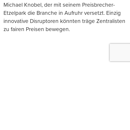
Michael Knobel, der mit seinem Preisbrecher-
Etzelpark die Branche in Aufruhr versetzt. Einzig
innovative Disruptoren könnten träge Zentralisten
zu fairen Preisen bewegen.
Push-Nachrichten
Möchten Sie Push-Nachrichten erhalten, wenn wir
wichtige News veröffentlichen? Abmeldung jederzeit
in den Browser‑Einstellungen möglich.
Ja, benachrichtigen
Nicht jetzt