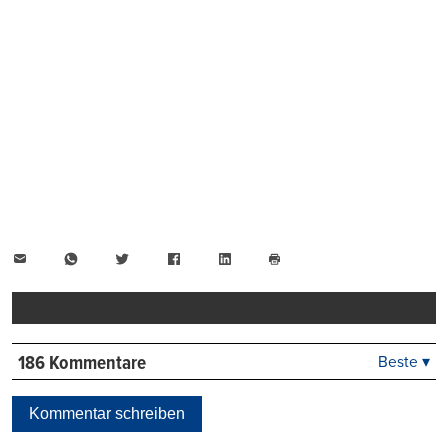
E-
WhatsApp
Twitter
Facebook
LinkedIn
Mail
Seite
drucken
186 Kommentare
Beste ▾
Beste
Neueste
Kommentar schreiben
Viele Antworten
Kontrovers