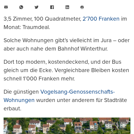
E-
WhatsApp
Twitter
Facebook
LinkedIn
Mail
Seite
drucken
3,5 Zimmer, 100 Quadratmeter,
2’700 Franken
im
Monat: Traumdeal.
Solche Wohnungen gibt’s vielleicht im Jura – oder
aber auch nahe dem Bahnhof Winterthur.
Dort top modern, kostendeckend, und der Bus
gleich um die Ecke. Vergleichbare Bleiben kosten
schnell 1’000 Franken mehr.
Die günstigen
Vogelsang-Genossenschafts-
Wohnungen
wurden unter anderem für Stadträte
erbaut.