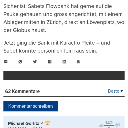
Sicher ist: Sabets Flowbank hat gerne auf die
Pauke gehauen und gross angerichtet, mit einem
Ableger mitten in Zürich, direkt an Löwenplatz, wo
der Globus haust.
Jetzt ging die Bank mit Karacho Pleite – und
Sabet könnte persönlich fein raus sein.
E-
WhatsApp
Twitter
Facebook
LinkedIn
Mail
Seite
drucken
62 Kommentare
Beste ▾
Beste
Neueste
Kommentar schreiben
Viele Antworten
Kontrovers
142
Michael Görlitz