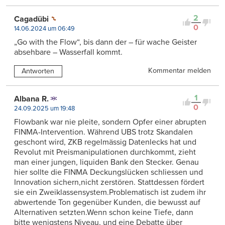
2
Cagadübi
0
14.06.2024 um 06:49
„Go with the Flow“, bis dann der – für wache Geister
absehbare – Wasserfall kommt.
Kommentar melden
Antworten
1
Albana R.
0
24.09.2025 um 19:48
Flowbank war nie pleite, sondern Opfer einer abrupten
FINMA-Intervention. Während UBS trotz Skandalen
geschont wird, ZKB regelmässig Datenlecks hat und
Revolut mit Preismanipulationen durchkommt, zieht
man einer jungen, liquiden Bank den Stecker. Genau
hier sollte die FINMA Deckungslücken schliessen und
Innovation sichern,nicht zerstören. Stattdessen fördert
sie ein Zweiklassensystem.Problematisch ist zudem ihr
abwertende Ton gegenüber Kunden, die bewusst auf
Alternativen setzten.Wenn schon keine Tiefe, dann
bitte wenigstens Niveau, und eine Debatte über