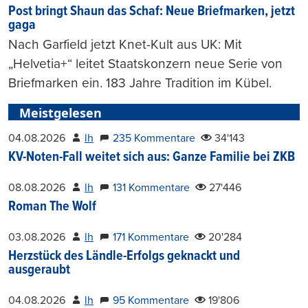
Post bringt Shaun das Schaf: Neue Briefmarken, jetzt
gaga
Nach Garfield jetzt Knet-Kult aus UK: Mit
„Helvetia+“ leitet Staatskonzern neue Serie von
Briefmarken ein. 183 Jahre Tradition im Kübel.
Meistgelesen
04.08.2026
lh
235 Kommentare
34'143
KV-Noten-Fall weitet sich aus: Ganze Familie bei ZKB
08.08.2026
lh
131 Kommentare
27'446
Roman The Wolf
03.08.2026
lh
171 Kommentare
20'284
Herzstück des Ländle-Erfolgs geknackt und
ausgeraubt
04.08.2026
lh
95 Kommentare
19'806