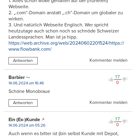
1. Alles schön woke gehalten auf der (früheren)
Webseite.
2. „.com“-Domain anstatt „.ch“-Domain um globaler zu
wirken.
3. Und natürlich Webseite Englisch. Wer spricht
heutzutage auch schon noch so schnöde Schweizer
Landessprachen. Man ist ja hipp.
https://web.archive.org/web/20240602201524/https://
www.flowbank.com/
Kommentar melden
Antworten
17
Barbier
0
14.06.2024 um 16:46
Schöne Monobraue
Kommentar melden
Antworten
17
Ein (Ex-)Kunde
0
14.06.2024 um 05:26
Auch wenn es bitter ist (bin selbst Kunde mit Depot,