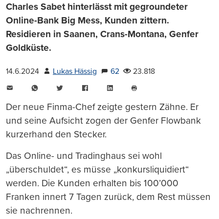
Charles Sabet hinterlässt mit gegroundeter
Online-Bank Big Mess, Kunden zittern.
Residieren in Saanen, Crans-Montana, Genfer
Goldküste.
14.6.2024
Lukas Hässig
62
23.818
E-
WhatsApp
Twitter
Facebook
LinkedIn
Mail
Seite
drucken
Der neue Finma-Chef zeigte gestern Zähne. Er
und seine Aufsicht zogen der Genfer Flowbank
kurzerhand den Stecker.
Das Online- und Tradinghaus sei wohl
„überschuldet“, es müsse „konkursliquidiert“
werden. Die Kunden erhalten bis 100’000
Franken innert 7 Tagen zurück, dem Rest müssen
sie nachrennen.