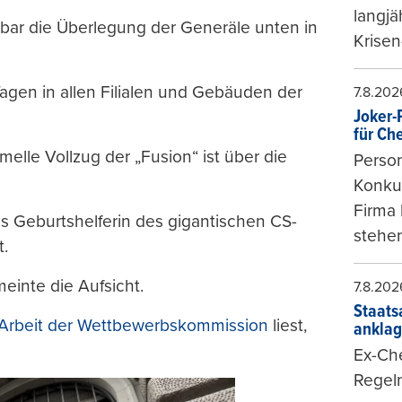
langjä
bar die Überlegung der Generäle unten in
Krisen
agen in allen Filialen und Gebäuden der
7.8.202
Joker-P
für Ch
rmelle Vollzug der „Fusion“ ist über die
Person
Konkur
Firma 
s Geburtshelferin des gigantischen CS-
stehen
t.
meinte die Aufsicht.
7.8.202
Staats
Arbeit der Wettbewerbskommission
liest,
ankla
Ex-Che
Regeln