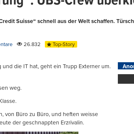
ung“: UBS-Crew überkleb
Credit Suisse“ schnell aus der Welt schaffen. Türsch
ntare
26.832
Top-Story
Ano
g und die IT hat, geht ein Trupp Externer um.
sen weg.
Klasse.
ch, von Büro zu Büro, und heften weisse
ute der geschnappten Erzrivalin.