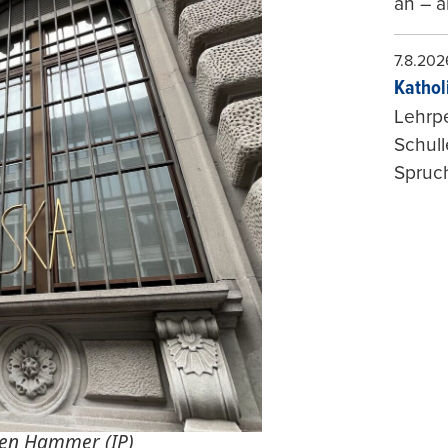
an – a
7.8.202
Kathol
Lehrp
Schul
Spruch
en Hammer (IP)