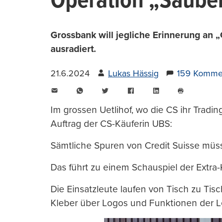
Operation „Säuber
Grossbank will jegliche Erinnerung an „
ausradiert.
21.6.2024
Lukas Hässig
159 Komme
E-
WhatsApp
Twitter
Facebook
LinkedIn
Mail
Seite
drucken
Im grossen Uetlihof, wo die CS ihr Tradin
Auftrag der CS-Käuferin UBS:
Sämtliche Spuren von Credit Suisse müs
Das führt zu einem Schauspiel der Extra-
Die Einsatzleute laufen von Tisch zu Tis
Kleber über Logos und Funktionen der Le