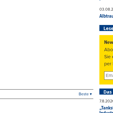
03.08.
Albtra
Lese
News
Abo
Sie
per 
Das
Beste ▾
Beste
7.8.202
Neueste
„Tankst
Viele Antworten