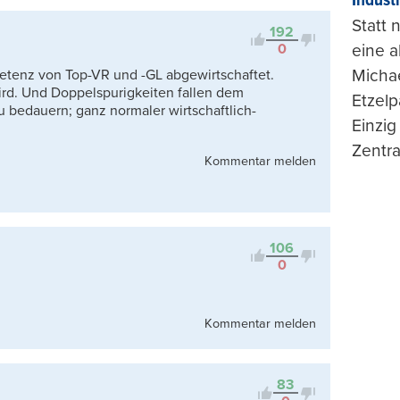
Indust
Kontrovers
Statt
192
0
eine 
Michae
petenz von Top-VR und -GL abgewirtschaftet.
 wird. Und Doppelspurigkeiten fallen dem
Etzelp
u bedauern; ganz normaler wirtschaftlich-
Einzig
Zentra
Kommentar melden
106
0
Kommentar melden
83