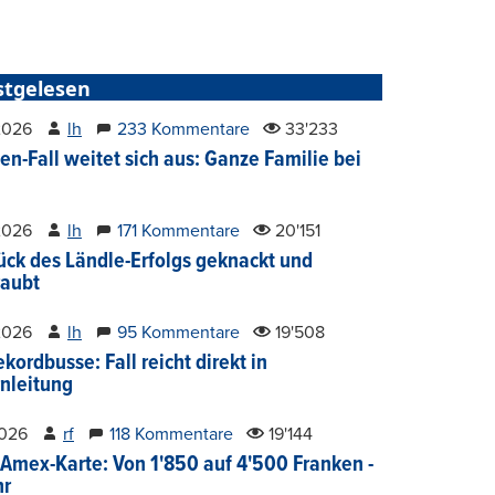
stgelesen
2026
lh
233 Kommentare
33'233
en-Fall weitet sich aus: Ganze Familie bei
2026
lh
171 Kommentare
20'151
ück des Ländle-Erfolgs geknackt und
aubt
2026
lh
95 Kommentare
19'508
kordbusse: Fall reicht direkt in
nleitung
2026
rf
118 Kommentare
19'144
Amex-Karte: Von 1'850 auf 4'500 Franken -
hr