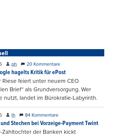
ell
6
ph
20 Kommentare
ogle hagelts Kritik für ePost
r Riese feiert unter neuem CEO
alen Brief“ als Grundversorgung. Wer
e nutzt, landet im Bürokratie-Labyrinth.
6
lh
84 Kommentare
und Stechen bei Vorzeige-Payment Twint
Zahltochter der Banken kickt