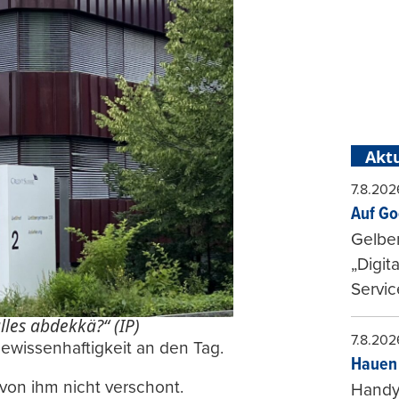
Aktu
7.8.202
Auf Go
Gelbe
„Digit
Servic
lles abdekkä?“ (IP)
7.8.202
wissenhaftigkeit an den Tag.
Hauen 
von ihm nicht verschont.
Handy-