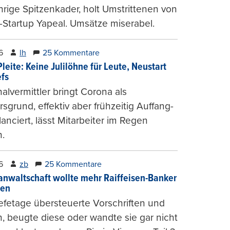
hrige Spitzenkader, holt Umstrittenen von
-Startup Yapeal. Umsätze miserabel.
6
lh
25 Kommentare
leite: Keine Julilöhne für Leute, Neustart
efs
alvermittler bringt Corona als
sgrund, effektiv aber frühzeitig Auffang-
lanciert, lässt Mitarbeiter im Regen
.
6
zb
25 Kommentare
anwaltschaft wollte mehr Raiffeisen-Banker
gen
fetage übersteuerte Vorschriften und
, beugte diese oder wandte sie gar nicht