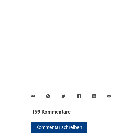
E-
WhatsApp
Twitter
Facebook
LinkedIn
Mail
Seite
drucken
159 Kommentare
Kommentar schreiben