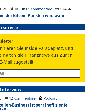
2026
lh
61 Kommentare
18'454
um der Bitcoin-Puristen wird wahr
rservice
letter
nnieren Sie Inside Paradeplatz, und
 erhalten die Finanznews aus Zürich
E-Mail zugestellt.
 Interview
6
12 Kommentare
Podcast
ellen-Business ist sehr ineffiziente