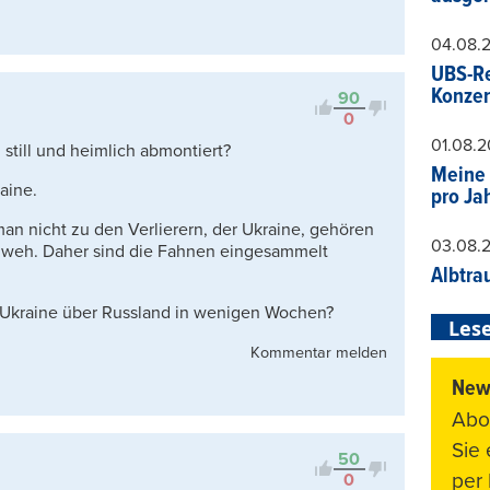
04.08.
UBS-Re
Konzer
90
0
01.08.
 still und heimlich abmontiert?
Meine 
aine.
pro Ja
an nicht zu den Verlierern, der Ukraine, gehören
03.08.
hr weh. Daher sind die Fahnen eingesammelt
Albtra
r Ukraine über Russland in wenigen Wochen?
Lese
Kommentar melden
News
Abo
Sie
50
per 
0