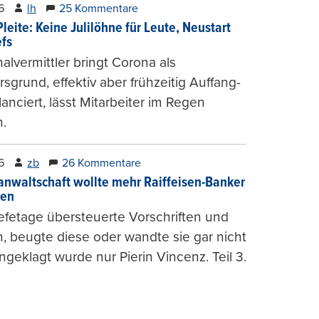
6
lh
25 Kommentare
leite: Keine Julilöhne für Leute, Neustart
efs
alvermittler bringt Corona als
sgrund, effektiv aber frühzeitig Auffang-
lanciert, lässt Mitarbeiter im Regen
.
6
zb
26 Kommentare
anwaltschaft wollte mehr Raiffeisen-Banker
gen
fetage übersteuerte Vorschriften und
, beugte diese oder wandte sie gar nicht
ngeklagt wurde nur Pierin Vincenz. Teil 3.