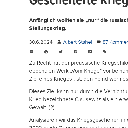
Gescheiterte Krie
Anfänglich wollten sie „nur“ die russisc
Stellungskrieg.
30.6.2024
Albert Stahel
87 Kommen
E-
WhatsApp
Twitter
Facebook
LinkedIn
Mail
Seite
drucken
Zu Recht hat der preussische Kriegsphil
epochalen Werk „Vom Kriege“ vor beinah
Ziel eines Krieges „ist, den Feind wehrlo
Dieses Ziel kann nur durch die Vernichtu
Krieg bezeichnete Clausewitz als ein erw
Gewalt. (2)
Analysieren wir das Kriegsgeschehen in 
2022 beide Gegner versucht haben, die S