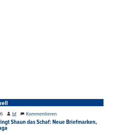
ell
26
bf
Kommentieren
ringt Shaun das Schaf: Neue Briefmarken,
gaga