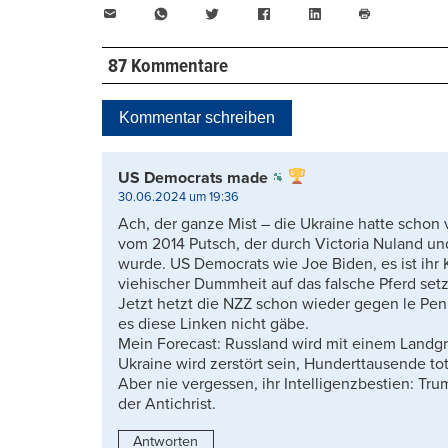
E-
WhatsApp
Twitter
Facebook
LinkedIn
Mail
Seite
drucken
87 Kommentare
Kommentar schreiben
US Democrats made
30.06.2024 um 19:36
Ach, der ganze Mist – die Ukraine hatte schon ve
vom 2014 Putsch, der durch Victoria Nuland un
wurde. US Democrats wie Joe Biden, es ist ihr K
viehischer Dummheit auf das falsche Pferd set
Jetzt hetzt die NZZ schon wieder gegen le Pen
es diese Linken nicht gäbe.
Mein Forecast: Russland wird mit einem Land
Ukraine wird zerstört sein, Hunderttausende tot
Aber nie vergessen, ihr Intelligenzbestien: Tru
der Antichrist.
Antworten