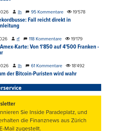
2026
lh
95 Kommentare
19'578
kordbusse: Fall reicht direkt in
nleitung
2026
rf
118 Kommentare
19'179
Amex-Karte: Von 1'850 auf 4'500 Franken -
hr
2026
lh
61 Kommentare
18'492
um der Bitcoin-Puristen wird wahr
rservice
letter
nnieren Sie Inside Paradeplatz, und
 erhalten die Finanznews aus Zürich
E-Mail zugestellt.