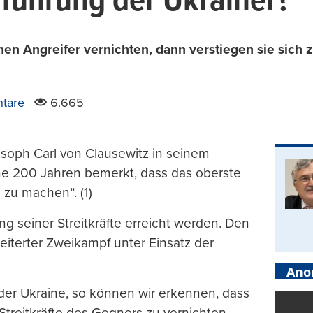
gführung der Ukrainer?
hen Angreifer vernichten, dann verstiegen sie sich 
tare
6.665
osoph Carl von Clausewitz in seinem
e 200 Jahren bemerkt, dass das oberste
s zu machen“. (1)
ng seiner Streitkräfte erreicht werden. Den
eiterter Zweikampf unter Einsatz der
Ano
der Ukraine, so können wir erkennen, dass
treitkräfte des Gegners zu vernichten.