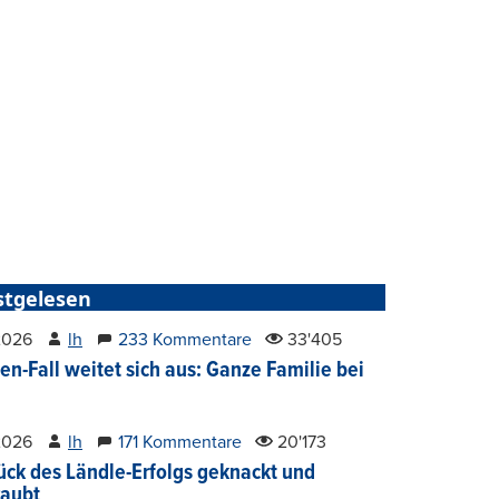
stgelesen
2026
lh
233 Kommentare
33'405
en-Fall weitet sich aus: Ganze Familie bei
2026
lh
171 Kommentare
20'173
ück des Ländle-Erfolgs geknackt und
aubt