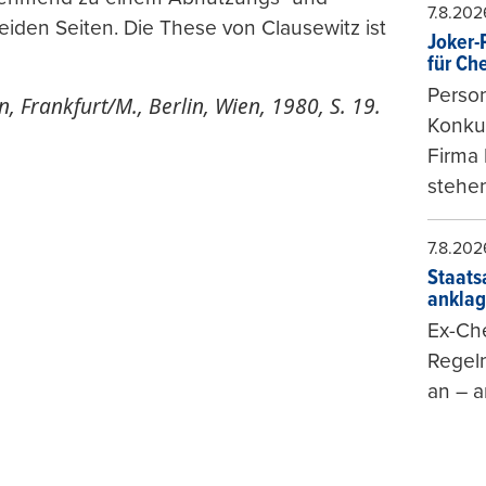
7.8.202
eiden Seiten. Die These von Clausewitz ist
Joker-P
für Ch
Person
n, Frankfurt/M., Berlin, Wien, 1980, S. 19.
Konkur
Firma 
stehen
7.8.202
Staats
ankla
Ex-Che
Regeln
an – a