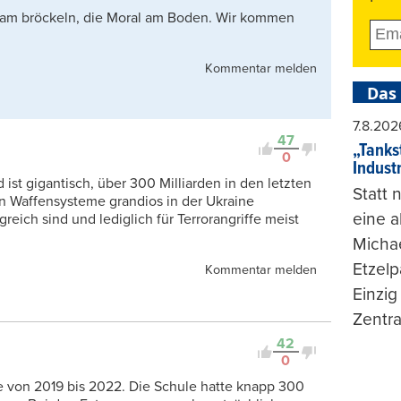
all am bröckeln, die Moral am Boden. Wir kommen
Kommentar melden
Das
7.8.202
47
„Tankst
0
Indust
st gigantisch, über 300 Milliarden in den letzten
Statt
hen Waffensysteme grandios in der Ukraine
eine 
reich sind und lediglich für Terrorangriffe meist
Michae
Etzelp
Kommentar melden
Einzig
Zentra
42
0
le von 2019 bis 2022. Die Schule hatte knapp 300