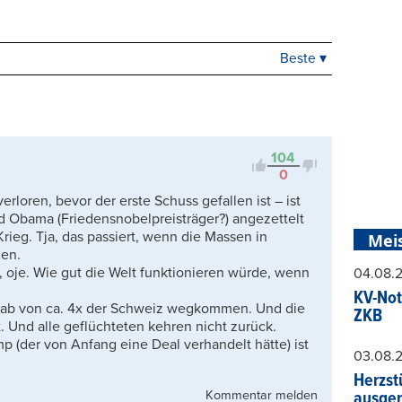
Beste ▾
Beste
Neueste
Viele Antworten
Kontrovers
104
0
rloren, bevor der erste Schuss gefallen ist – ist
d Obama (Friedensnobelpreisträger?) angezettelt
rieg. Tja, das passiert, wenn die Massen in
Mei
zen.
, oje. Wie gut die Welt funktionieren würde, wenn
04.08.
KV-Not
grab von ca. 4x der Schweiz wegkommen. Und die
ZKB
. Und alle geflüchteten kehren nicht zurück.
mp (der von Anfang eine Deal verhandelt hätte) ist
03.08.
Herzst
Kommentar melden
ausger