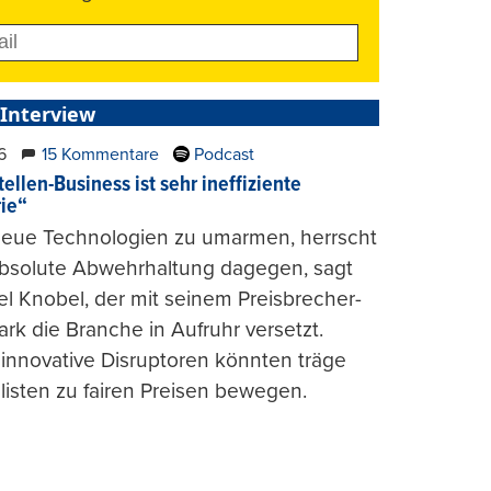
 Interview
6
15 Kommentare
Podcast
ellen-Business ist sehr ineffiziente
rie“
 neue Technologien zu umarmen, herrscht
absolute Abwehrhaltung dagegen, sagt
l Knobel, der mit seinem Preisbrecher-
ark die Branche in Aufruhr versetzt.
 innovative Disruptoren könnten träge
listen zu fairen Preisen bewegen.