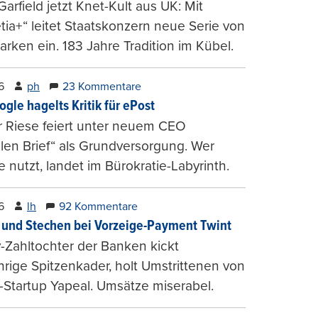
arfield jetzt Knet-Kult aus UK: Mit
tia+“ leitet Staatskonzern neue Serie von
arken ein. 183 Jahre Tradition im Kübel.
6
ph
23 Kommentare
ogle hagelts Kritik für ePost
r Riese feiert unter neuem CEO
alen Brief“ als Grundversorgung. Wer
e nutzt, landet im Bürokratie-Labyrinth.
6
lh
92 Kommentare
und Stechen bei Vorzeige-Payment Twint
Zahltochter der Banken kickt
hrige Spitzenkader, holt Umstrittenen von
-Startup Yapeal. Umsätze miserabel.