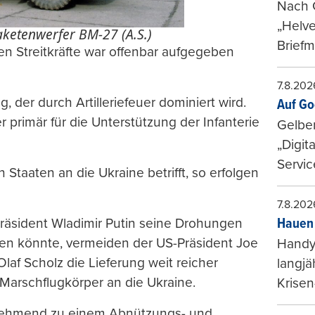
Nach G
„Helve
ketenwerfer BM-27 (A.S.)
Briefm
en Streitkräfte war offenbar aufgegeben
7.8.202
g, der durch Artilleriefeuer dominiert wird.
Auf Go
 primär für die Unterstützung der Infanterie
Gelbe
„Digit
Servic
Staaten an die Ukraine betrifft, so erfolgen
7.8.202
Präsident Wladimir Putin seine Drohungen
Hauen 
en könnte, vermeiden der US-Präsident Joe
Handy-
af Scholz die Lieferung weit reicher
langjä
Marschflugkörper an die Ukraine.
Krisen
zunehmend zu einem Abnützungs- und