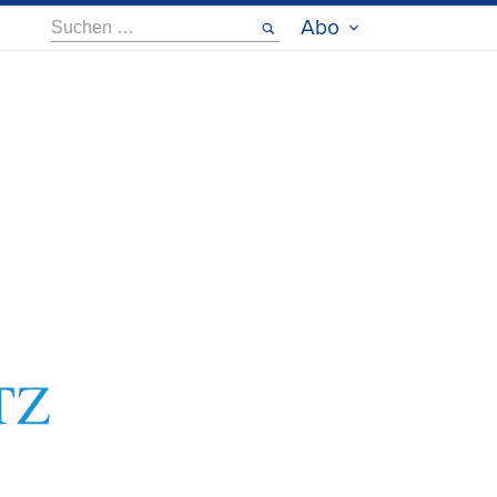
Suche
Abo
nach: