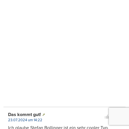
9
Das kommt gut!
0
23.07.2024 um 14:22
Ich glaube Stefan Bollinger ist ein sehr cooler Typ.