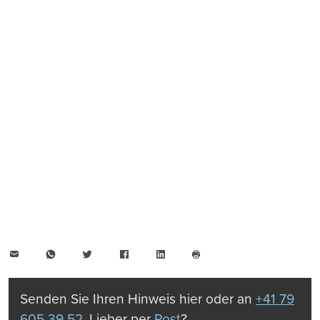
E-
WhatsApp
Twitter
Facebook
LinkedIn
Mail
Seite
drucken
Senden Sie Ihren Hinweis hier oder an
+41 79
605 39 52
. Lieber per
Post
?