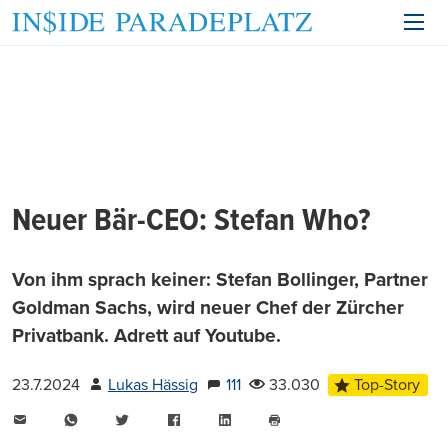
Neuer Bär-CEO: Stefan Who?
Von ihm sprach keiner: Stefan Bollinger, Partner
Goldman Sachs, wird neuer Chef der Zürcher
Privatbank. Adrett auf Youtube.
23.7.2024
Lukas Hässig
111
33.030
Top-Story
E-
WhatsApp
Twitter
Facebook
LinkedIn
Mail
Seite