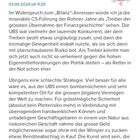
0
03.09.2024 um 11:25
Im Widerspruch zum „Bilanz“-Anreisser würde ich ja die
miserable CS-Führung der Rohner-Jahre als „Treiber der
grössten Übernahme der Finanzgeschichte“ sehen. Die
UBS war vielmehr der lauernde Konkurrent, der dem
Treiben (wohl etwas ungläubig) zusah, und dann die
einmalige Gelegenheit eiskalt nutzte, als sie sich dann
mit überschaubarem Risiko bot. Als Treiber könnte man
sich jetzt auch nicht so vehement gegen die hohen
Eigenmittelforderungen der Politik stellen – als Retter in
der Not schon eher.
Übrigens eine schlechte Strategie. Viel besser für alle
wäre es, aus der UBS einen bombensicheren und sehr
kompetenten Ort für die grossen (legalen) Vermögen
der Welt zu machen. Für grösstmögliche Sicherheit
(absolut kein Pleiterisiko mehr) in Verbindung mit
überragendem handwerklichen Können und
untadeligem Geschäftsgebaren in einem von Natur aus
risikoreichen Geschäft nähme das grosse Geld
möglicherweise sogar ohne mit der Wimper zu zucken
etwas Renditeabschlag in Kauf. Die Kunst wird sein, die