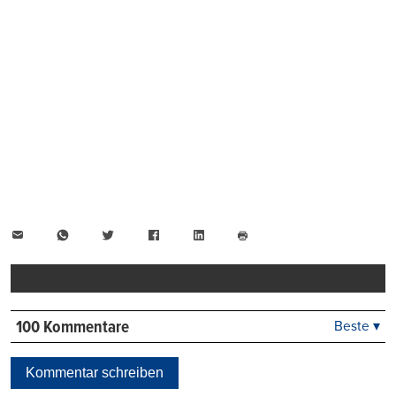
E-
WhatsApp
Twitter
Facebook
LinkedIn
Mail
Seite
drucken
100 Kommentare
Beste ▾
Beste
Neueste
Kommentar schreiben
Viele Antworten