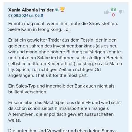
Kontrovers
99
Xania Albania Insider
0
03.09.2024 um 06:11
Ermotti mag nicht, wenn ihm Leute die Show stehlen.
Siehe Kahn in Hong Kong. Lol.
Er ist ein gewiefter Trader aus dem Tessin, der in den
goldenen Jahren des Investmentbankings (als es neu
war und mann ohne höhere Bildung aufsteigen konnte
und trotzdem Saläre im höheren sechsstelligen Bereich
selbst im mittleren Kader erhielt) aufstieg, so a la Marco
Illy. Sprich, zur richtigen Zeit am richtigen Ort
angefangen. That’s it for the most part.
Ein Sales-Typ und innerhalb der Bank auch nicht als
brilliant verschrien.
Er kann aber das Machtspiel aus dem FF und wird sicht
da schon schön selbst hintransportieren mangels
Alternativen, die er politisch gewieft auszuschalten
weiss.
Die unter ihm sind Verwalter und eben keine Sunny-