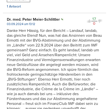
1 Antwort
17
Dr. med. Peter Meier-Schlittler
0
03.09.2024 um 13:12
Danke Herr Hässig, für den Bericht – Landauf, landab,
das gleiche Elend! Nun, was hat das Ansinnen von Beau
Ermotti mit der BVG-Abstimmung und der Abstimmung
im „Ländle“ vom 22.9.2024 über den Beitritt zum IWF
gemeinsam? Ganz einfach. Es geht landauf, landab um
viel, viel Geld und Ansehen/Rampenlicht: Unsere
Finanzindustrie und Vermögensverwaltungen erwarten
neue Geldzuflüsse die angelegt werden müssen, wird
die BVG-Reform angenommen. Ich spüre förmlich das
frohlockende geringschätzige Händereiben in den
„BVG-Stiftungen“. Ebenso Herr Ermotti, hier noch
zusätzliches Rampenlicht. Auch die Befürworter, die
Finanzindustrie, die Crème de la Crème im „Ländle“ –
wie ja auch damals bei uns – inklusive des
Fürstenhauses und das zur Abstimmung angehaltene
Personal – freut sich im FinanzClub IWF dabei sein zu
können:…. ausser sie gedenken unverhofft der