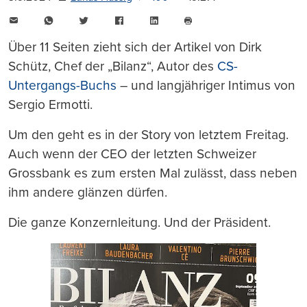
E-
WhatsApp
Twitter
Facebook
LinkedIn
Mail
Seite
drucken
Über 11 Seiten zieht sich der Artikel von Dirk
Schütz, Chef der „Bilanz“, Autor des
CS-
Untergangs-Buchs
– und langjähriger Intimus von
Sergio Ermotti.
Um den geht es in der Story von letztem Freitag.
Auch wenn der CEO der letzten Schweizer
Grossbank es zum ersten Mal zulässt, dass neben
ihm andere glänzen dürfen.
Die ganze Konzernleitung. Und der Präsident.