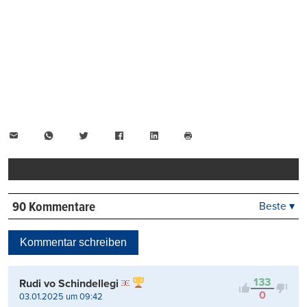
E-
WhatsApp
Twitter
Facebook
LinkedIn
Mail
Seite
drucken
90 Kommentare
Beste ▾
Beste
Neueste
Kommentar schreiben
Viele Antworten
Kontrovers
133
Rudi vo Schindellegi
0
03.01.2025 um 09:42