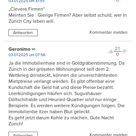
0
03.01.2025 um 10:55
„Clevere Firmen“
Meinten Sie : Gierige Firmen? Aber selbst schuld, wer in
Zürich City leben will.
Kommentar melden
Antworten
21
Geronimo
0
03.01.2025 um 07:56
Ja die Immobilienhaie sind in Goldgräberstimmung. Da
Zürich in der grössten Wohnungsnot seit dem 2.
Weltkrieg drinsteckt, können die unverschämtesten
Mietptreise verlangt werden. Es gibt offenbar eine
Kundschaft die Geld hat und diese Preise bezahlt.
Leerkündigungen häufen sich. Sugushäuser
Döltschihalde und Heuried Quartier sind nur einige
Beispiele. Es werden weitere Kündigungen folgen. Die
Immobilienbe itzer haben Blut geleckt.
Es geht jetzt darum Kohle zu machen. Gute Nacht
Zürich!
Kommentar melden
Antworten