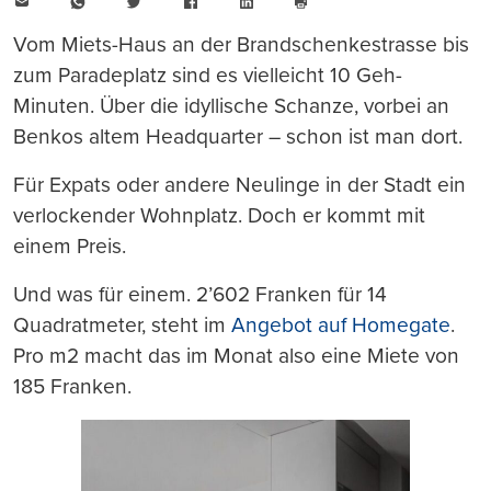
E-
WhatsApp
Twitter
Facebook
LinkedIn
Mail
Seite
drucken
Vom Miets-Haus an der Brandschenkestrasse bis
zum Paradeplatz sind es vielleicht 10 Geh-
Minuten. Über die idyllische Schanze, vorbei an
Benkos altem Headquarter – schon ist man dort.
Für Expats oder andere Neulinge in der Stadt ein
verlockender Wohnplatz. Doch er kommt mit
einem Preis.
Und was für einem. 2’602 Franken für 14
Quadratmeter, steht im
Angebot auf Homegate
.
Pro m2 macht das im Monat also eine Miete von
185 Franken.