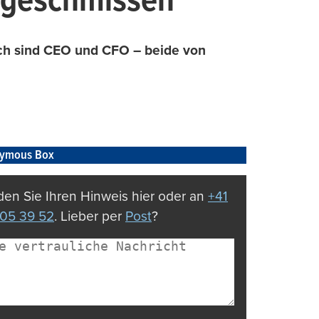
usgeschmissen
ch sind CEO und CFO – beide von
ymous Box
en Sie Ihren Hinweis hier oder an
+41
05 39 52
. Lieber per
Post
?