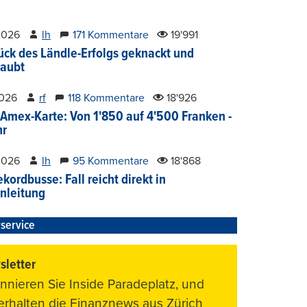
2026
lh
171 Kommentare
19'991
ück des Ländle-Erfolgs geknackt und
aubt
2026
rf
118 Kommentare
18'926
Amex-Karte: Von 1'850 auf 4'500 Franken -
hr
2026
lh
95 Kommentare
18'868
kordbusse: Fall reicht direkt in
nleitung
service
letter
nnieren Sie Inside Paradeplatz, und
 erhalten die Finanznews aus Zürich