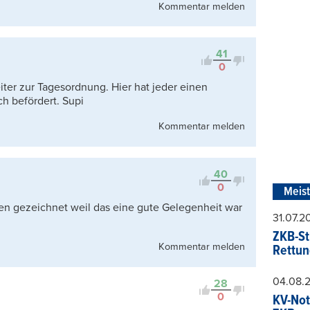
Kommentar melden
41
0
ter zur Tagesordnung. Hier hat jeder einen
ch befördert. Supi
Kommentar melden
40
0
Meis
n gezeichnet weil das eine gute Gelegenheit war
31.07.
ZKB-St
Kommentar melden
Rettun
04.08.
28
0
KV-Not