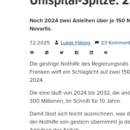
Unispital-Spitze:
Noch 2024 zwei Anleihen über je 150 M
Novartis.
7.2.2025
Lukas Hässig
23 Komment
E-
WhatsApp
Twitter
Facebook
LinkedIn
Mail
Seite
drucken
Die gestrige Nothilfe des Regierungsrats
Franken wirft ein Schlaglicht auf zwei 15
2024.
Die eine läuft von 2024 bis 2032, die 
300 Millionen, im Schnitt für 10 Jahre.
Damit lässt sich leicht ausrechnen, was d
der Nothilfe von gestern übernimmt ja de
Anleihen des Spitals.