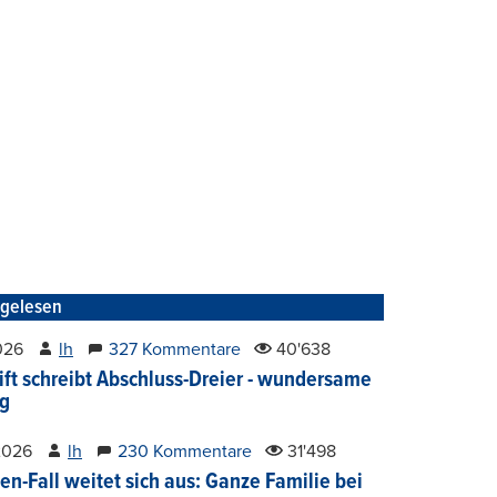
tgelesen
2026
lh
327 Kommentare
40'638
ift schreibt Abschluss-Dreier - wundersame
g
2026
lh
230 Kommentare
31'498
en-Fall weitet sich aus: Ganze Familie bei