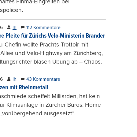
harfes Finma-Eingreifen bei
spolicen.
26
lh
112 Kommentare
e Pleite für Zürichs Velo-Ministerin Brander
u-Chefin wollte Prachts-Trottoir mit
Allee und Velo-Highway am Zürichberg,
tungsrichter blasen Übung ab – Chaos.
26
lh
43 Kommentare
zen mit Rheinmetall
schmiede scheffelt Milliarden, hat kein
für Klimaanlage in Zürcher Büros. Home
 „vorübergehend ausgesetzt“.