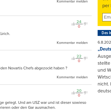
Kommentar melden
per 
24
0
Das I
ürich.
6.8.20
Kommentar melden
„Deuts
Ausge
22
0
stellt
iden Novartis Chefs abgezockt haben ?
und Wi
Wirtsc
Kommentar melden
nicht.
deuts
20
0
iege gelegt. Und am USZ war und ist dieser sowieso
gnorieren oder den Gar ausmachen.