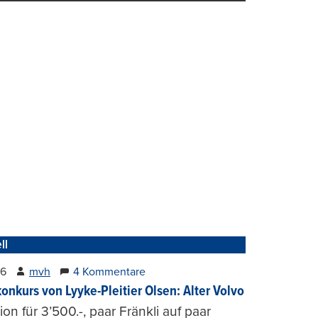
ll
26
mvh
4 Kommentare
konkurs von Lyyke-Pleitier Olsen: Alter Volvo
on für 3’500.-, paar Fränkli auf paar