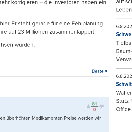
auf sc
ehr korrigieren – die Investoren haben ein
Leben
ler. Er steht gerade für eine Fehlplanung
6.8.20
ahre auf 23 Millionen zusammenläppert.
Schwer
Tiefba
chsen würden.
Baum-
Verwal
Beste ▾
Beste
6.8.20
Neueste
Schwit
Viele Antworten
Waffen
Kontrovers
Stutz 
81
Office
0
 den überhöhten Medikamenten Preise werden wir