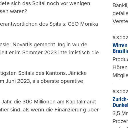
dete sich das Spital noch vor wenigen
Bänkli
esen wären?
gefall
Verste
verantwortlichen des Spitals: CEO Monika
6.8.20
asler Novartis gemacht. Inglin wurde
Wirren
Brasil
elt er im Sommer 2023 interimistisch die
Produc
Hören
tigsten Spitals des Kantons. Jänicke
Mitgli
im Juni 2023, als oberste operative
6.8.20
Zurich
ahr, die 300 Millionen am Kapitalmarkt
Dunke
her sind, als wenn die Finanzierung über
3,5 Mr
Prozen