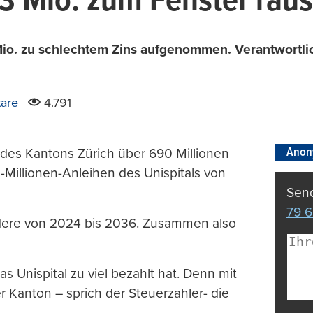
 23 Mio. zum Fenster ra
io. zu schlechtem Zins aufgenommen. Verantwortli
are
4.791
Anon
 des Kantons Zürich über 690 Millionen
0-Millionen-Anleihen des Unispitals von
Send
79 6
andere von 2024 bis 2036. Zusammen also
as Unispital zu viel bezahlt hat. Denn mit
r Kanton – sprich der Steuerzahler- die