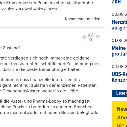
ZKB
d der Krankenkassen Prämienzahler via überhöhte
rzahler via überhöhte Zinsen.
03.08.
Kommentar melden
Herzst
ausger
27
0
01.08.
Meine 
r Zustand!
pro Ja
Ärzte verdienen sich noch immer eine goldene
einer transparenten, schriftlichen Zustimmung der
04.08.
, dass sie die beste Behandlung erhalten.
UBS-Re
Konzer
t einmal, dass finanzielle Interessen ihre
 geht nicht nur zulasten der einzelnen Patienten,
die Gesundheitskosten weiter in die Höhe.
Leser
 die Ärzte- und Pharma-Lobby so mächtig ist,
 diese Praxis zu beenden. In anderen Branchen
News
würde man entweder mit hohen Bussen belegt oder
Abo
Sie