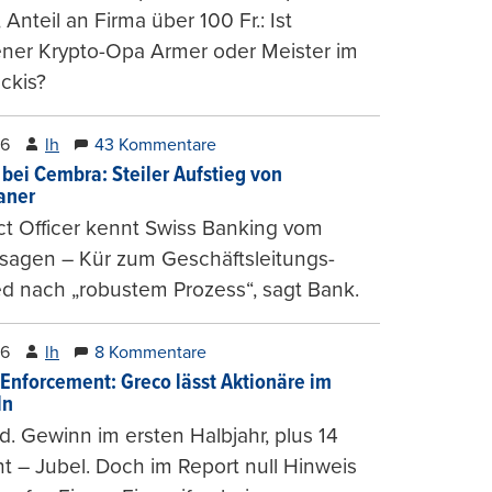
, Anteil an Firma über 100 Fr.: Ist
ener Krypto-Opa Armer oder Meister im
ckis?
26
lh
43 Kommentare
 bei Cembra: Steiler Aufstieg von
ianer
t Officer kennt Swiss Banking vom
sagen – Kür zum Geschäftsleitungs-
ed nach „robustem Prozess“, sagt Bank.
26
lh
8 Kommentare
-Enforcement: Greco lässt Aktionäre im
ln
d. Gewinn im ersten Halbjahr, plus 14
t – Jubel. Doch im Report null Hinweis