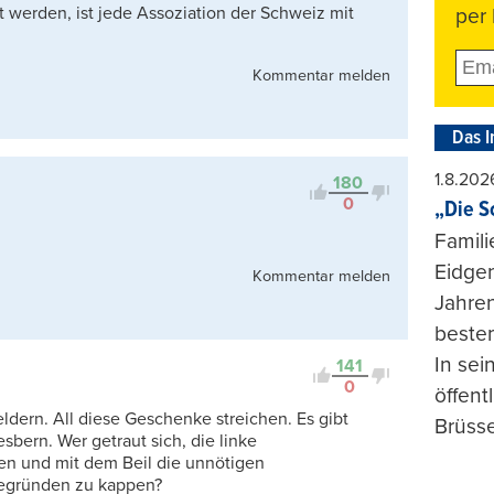
 werden, ist jede Assoziation der Schweiz mit
per 
Kommentar melden
Das I
1.8.202
180
0
„Die S
Famili
Eidgen
Kommentar melden
Jahren
beste
In se
141
0
öffent
ldern. All diese Geschenke streichen. Es gibt
Brüsse
bern. Wer getraut sich, die linke
ten und mit dem Beil die unnötigen
egründen zu kappen?