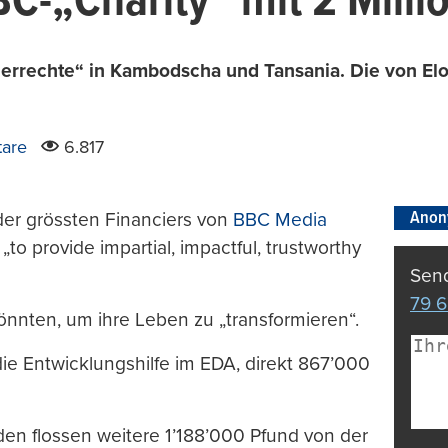
BC-„Charity“ mit 2 Mill
gerrechte“ in Kambodscha und Tansania. Die von Elo
are
6.817
Anon
der grössten Financiers von
BBC Media
„to provide impartial, impactful, trustworthy
Send
79 6
önnten, um ihre Leben zu „transformieren“.
die Entwicklungshilfe im EDA, direkt 867’000
n flossen weitere 1’188’000 Pfund von der