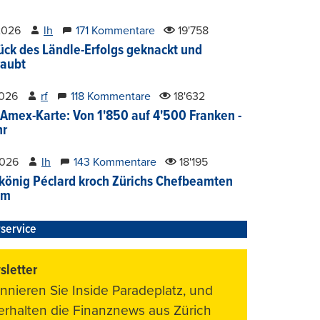
2026
lh
171 Kommentare
19'758
ück des Ländle-Erfolgs geknackt und
aubt
2026
rf
118 Kommentare
18'632
Amex-Karte: Von 1'850 auf 4'500 Franken -
hr
2026
lh
143 Kommentare
18'195
könig Péclard kroch Zürichs Chefbeamten
im
service
letter
nnieren Sie Inside Paradeplatz, und
 erhalten die Finanznews aus Zürich