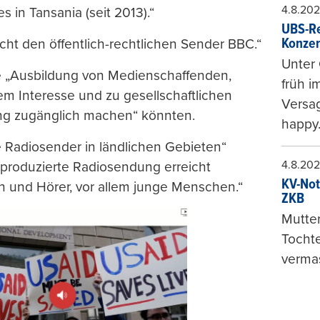
4.8.20
 in Tansania (seit 2013).“
UBS-Re
Konzer
icht den öffentlich-rechtlichen Sender BBC.“
Unter 
e „Ausbildung von Medienschaffenden,
früh i
em Interesse und zu gesellschaftlichen
Versag
ng zugänglich machen“ könnten.
happy
e Radiosender in ländlichen Gebieten“
4.8.20
 produzierte Radiosendung erreicht
KV-Not
en und Hörer, vor allem junge Menschen.“
ZKB
Mutter
Tochte
vermas