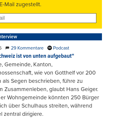
E-Mail zugestellt.
nterview
6
29 Kommentare
Podcast
chweiz ist von unten aufgebaut“
e, Gemeinde, Kanton,
ossenschaft, wie von Gotthelf vor 200
 als Segen beschrieben, führe zu
m Zusammenleben, glaubt Hans Geiger.
iner Wohngemeinde könnten 250 Bürger
lich über Schulhaus streiten, während
l zentral dirigiere.