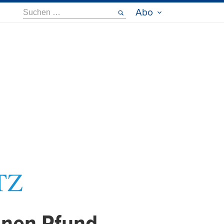
Suche
Abo
nach: