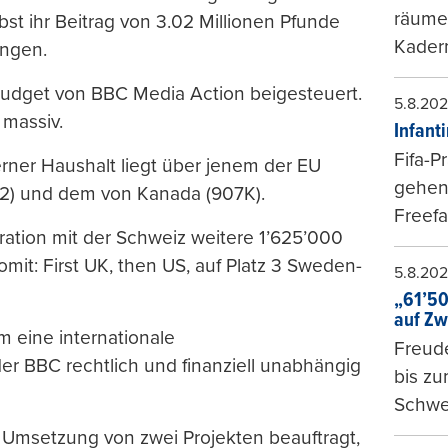
räumen
bst ihr Beitrag von 3.02 Millionen Pfunde
Kader
ängen.
Budget von BBC Media Action beigesteuert.
5.8.20
 massiv.
Infant
Fifa-P
rner Haushalt liegt über jenem der EU
gehen 
042) und dem von Kanada (907K).
Freefa
ation mit der Schweiz weitere 1’625’000
omit: First UK, then US, auf Platz 3 Sweden-
5.8.20
„61’50
auf Zw
m eine internationale
Freude
er BBC rechtlich und finanziell unabhängig
bis z
Schwe
 Umsetzung von zwei Projekten beauftragt,