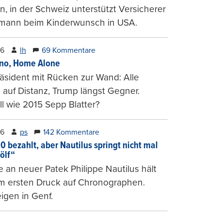
, in der Schweiz unterstützt Versicherer
mann beim Kinderwunsch in USA.
26
lh
69 Kommentare
ino, Home Alone
räsident mit Rücken zur Wand: Alle
auf Distanz, Trump längst Gegner.
ll wie 2015 Sepp Blatter?
26
ps
142 Kommentare
0 bezahlt, aber Nautilus springt nicht mal
ölf“
 an neuer Patek Philippe Nautilus hält
um ersten Druck auf Chronographen.
igen in Genf.