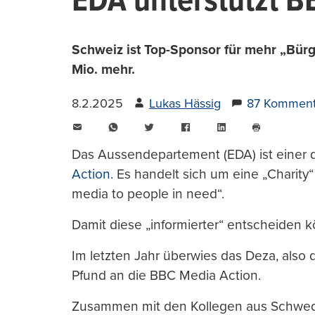
EDA unterstützt B
Schweiz ist Top-Sponsor für mehr „Bür
Mio. mehr.
8.2.2025
Lukas Hässig
87 Komment
E-
WhatsApp
Twitter
Facebook
LinkedIn
Mail
Seite
drucken
Das Aussendepartement (EDA) ist einer 
Action
. Es handelt sich um eine „Charity“ 
media to people in need“.
Damit diese „informierter“ entscheiden k
Im letzten Jahr überwies das Deza, also 
Pfund an die BBC Media Action.
Zusammen mit den Kollegen aus Schwede