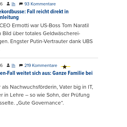
26
lh
93 Kommentare
kordbusse: Fall reicht direkt in
nleitung
CEO Ermotti war US-Boss Tom Naratil
m Bild über totales Geldwäscherei-
en. Engster Putin-Vertrauter dank UBS
.
26
lh
219 Kommentare
en-Fall weitet sich aus: Ganze Familie bei
 als Nachwuchsförderin, Vater big in IT,
r in Lehre – so wie Sohn, der Prüfung
selte. „Gute Governance“.