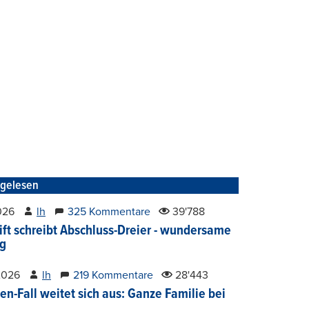
tgelesen
2026
lh
325 Kommentare
39'788
ift schreibt Abschluss-Dreier - wundersame
g
2026
lh
219 Kommentare
28'443
en-Fall weitet sich aus: Ganze Familie bei