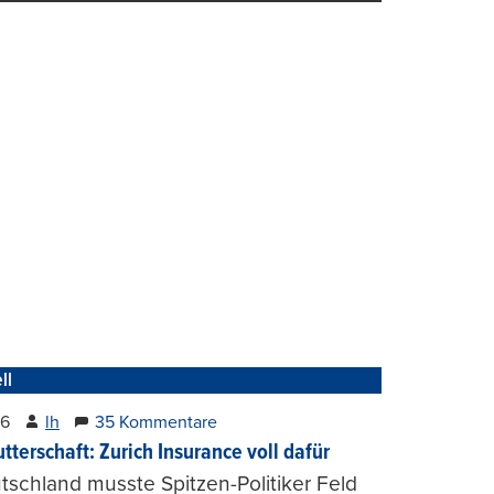
ll
26
lh
35 Kommentare
tterschaft: Zurich Insurance voll dafür
tschland musste Spitzen-Politiker Feld