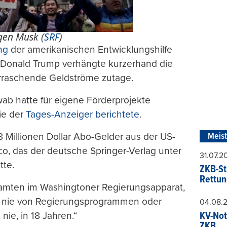
en Musk (
SRF
)
ng
der amerikanischen Entwicklungshilfe
 Donald Trump verhängte kurzerhand die
rraschende Geldströme zutage.
ab hatte für eigene Förderprojekte
ie der
Tages-Anzeiger berichtete
.
 Millionen Dollar Abo-Gelder aus der US-
Meis
ico, das der deutsche Springer-Verlag unter
31.07.
tte.
ZKB-St
Rettun
amten im Washingtoner Regierungsapparat,
hat nie von Regierungsprogrammen oder
04.08.
nie, in 18 Jahren.“
KV-Not
ZKB