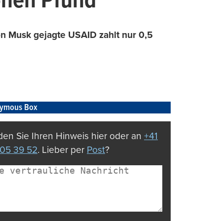
ionen Pfund
n Musk gejagte USAID zahlt nur 0,5
ymous Box
en Sie Ihren Hinweis hier oder an
+41
05 39 52
. Lieber per
Post
?