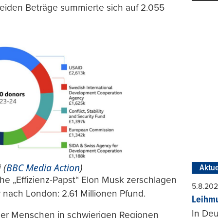
 beiden Beträge summierte sich auf 2.055
 (
BBC Media Action
)
Aktue
e „Effizienz-Papst“ Elon Musk zerschlagen
5.8.20
r nach London: 2.61 Millionen Pfund.
Leihmu
In Deu
er Menschen in schwierigen Regionen