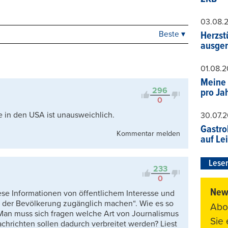
03.08.
Beste ▾
Herzst
Beste
ausger
Neueste
Viele Antworten
01.08.
Kontrovers
Meine 
296
pro Ja
0
ie in den USA ist unausweichlich.
30.07.
Gastro
Kommentar melden
auf Le
Leser
233
0
News
se Informationen von öffentlichem Interesse und
 der Bevölkerung zugänglich machen“. Wie es so
Abo
 Man muss sich fragen welche Art von Journalismus
Sie
chrichten sollen dadurch verbreitet werden? Liest