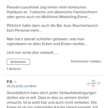
Pseudo-Luxushotel zog immer mehr komisches
Publikum an. Türkische und albanische Familienfeiern
oder gerne auch ein Multilevel-Marketing-Event….
Plötzlich hatte dann auch die Bar, bzw. Raucherlaunch
kein Personal mehr….
Man hat’s überall schleifen gelassen, was man
irgendwann an allen Ecken und Enden merkte…
Und nun wirds also verkauft……
Kommentar melden
Antworten
1 Antwort
31
F.K.
0
05.03.2025 um 08:01
Grundsätzlich kann doch jeder Verkaufsbedingungen
stellen wie er will. Dass er dies zu seinem Vorteil
versucht, Ist ja wohl klar und auch nicht verboten. Die
Frage ist ob ein potentieller Käufer darauf eingeht. Ich