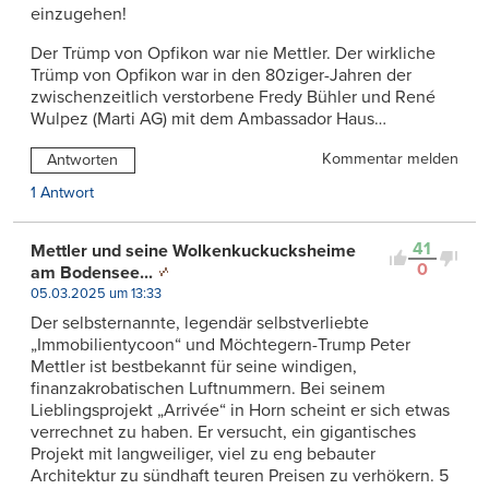
einzugehen!
Der Trümp von Opfikon war nie Mettler. Der wirkliche
Trümp von Opfikon war in den 80ziger-Jahren der
zwischenzeitlich verstorbene Fredy Bühler und René
Wulpez (Marti AG) mit dem Ambassador Haus…
Kommentar melden
Antworten
1 Antwort
41
Mettler und seine Wolkenkuckucksheime
0
am Bodensee...
05.03.2025 um 13:33
Der selbsternannte, legendär selbstverliebte
„Immobilientycoon“ und Möchtegern-Trump Peter
Mettler ist bestbekannt für seine windigen,
finanzakrobatischen Luftnummern. Bei seinem
Lieblingsprojekt „Arrivée“ in Horn scheint er sich etwas
verrechnet zu haben. Er versucht, ein gigantisches
Projekt mit langweiliger, viel zu eng bebauter
Architektur zu sündhaft teuren Preisen zu verhökern. 5