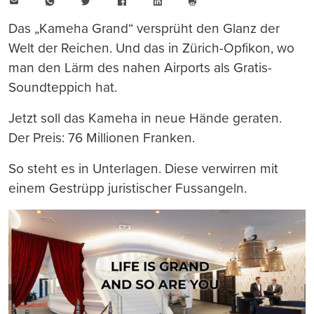
E-
WhatsApp
Twitter
Facebook
LinkedIn
Mail
Seite
drucken
Das „Kameha Grand“ versprüht den Glanz der
Welt der Reichen. Und das in Zürich-Opfikon, wo
man den Lärm des nahen Airports als Gratis-
Soundteppich hat.
Jetzt soll das Kameha in neue Hände geraten.
Der Preis: 76 Millionen Franken.
So steht es in Unterlagen. Diese verwirren mit
einem Gestrüpp juristischer Fussangeln.