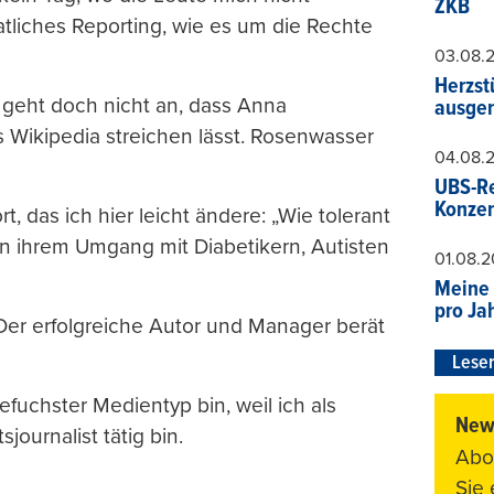
ZKB
tliches Reporting, wie es um die Rechte
03.08.
Herzst
 Es geht doch nicht an, dass Anna
ausger
s Wikipedia streichen lässt. Rosenwasser
04.08.
UBS-Re
Konzer
 das ich hier leicht ändere: „Wie tolerant
 an ihrem Umgang mit Diabetikern, Autisten
01.08.
Meine 
pro Ja
er erfolgreiche Autor und Manager berät
Leser
fuchster Medientyp bin, weil ich als
News
sjournalist tätig bin.
Abo
Sie