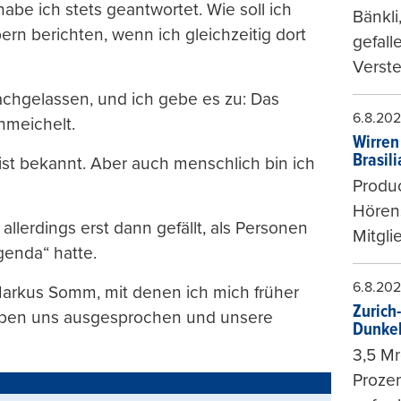
be ich stets geantwortet. Wie soll ich
Bänkli
rn berichten, wenn ich gleichzeitig dort
gefall
Verste
achgelassen, und ich gebe es zu: Das
6.8.20
hmeichelt.
Wirren
Brasil
ist bekannt. Aber auch menschlich bin ich
Produc
Hören
llerdings erst dann gefällt, als Personen
Mitgli
genda“ hatte.
6.8.20
arkus Somm, mit denen ich mich früher
Zurich
haben uns ausgesprochen und unsere
Dunke
3,5 Mr
Prozen