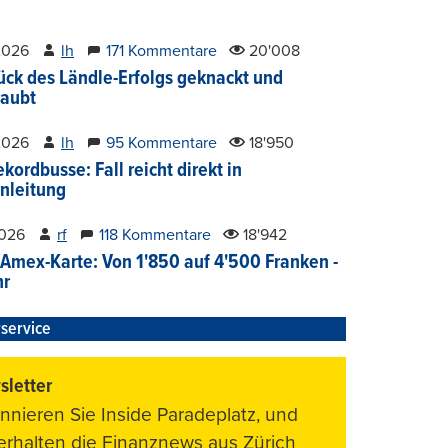
2026
lh
171 Kommentare
20'008
ück des Ländle-Erfolgs geknackt und
aubt
2026
lh
95 Kommentare
18'950
kordbusse: Fall reicht direkt in
nleitung
2026
rf
118 Kommentare
18'942
Amex-Karte: Von 1'850 auf 4'500 Franken -
hr
service
letter
nnieren Sie Inside Paradeplatz, und
 erhalten die Finanznews aus Zürich