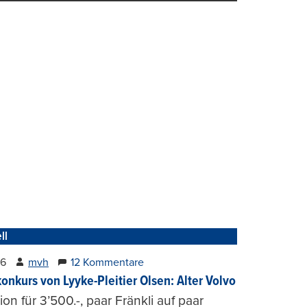
ll
26
mvh
12 Kommentare
konkurs von Lyyke-Pleitier Olsen: Alter Volvo
on für 3’500.-, paar Fränkli auf paar