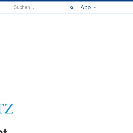
Suche
Abo
nach: