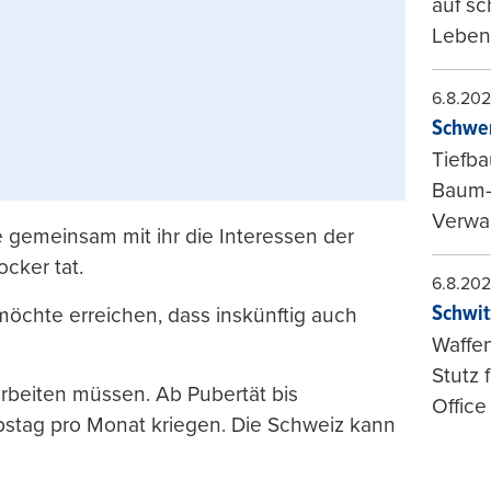
auf sc
Leben
6.8.20
Schwer
Tiefba
Baum-
Verwal
 gemeinsam mit ihr die Interessen der
ocker tat.
6.8.20
Schwit
möchte erreichen, dass inskünftig auch
Waffen
Stutz 
arbeiten müssen. Ab Pubertät bis
Office
tag pro Monat kriegen. Die Schweiz kann