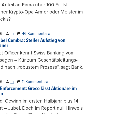
, Anteil an Firma über 100 Fr.: Ist
ener Krypto-Opa Armer oder Meister im
ckis?
26
lh
46 Kommentare
 bei Cembra: Steiler Aufstieg von
ianer
t Officer kennt Swiss Banking vom
sagen – Kür zum Geschäftsleitungs-
ed nach „robustem Prozess“, sagt Bank.
26
lh
11 Kommentare
-Enforcement: Greco lässt Aktionäre im
ln
d. Gewinn im ersten Halbjahr, plus 14
t – Jubel. Doch im Report null Hinweis