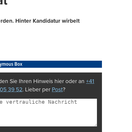
at
rden. Hinter Kandidatur wirbelt
ymous Box
en Sie Ihren Hinweis hier oder an
+41
05 39 52
. Lieber per
Post
?