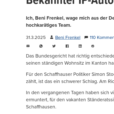
Bekannter IP-Autor
Ich, Beni Frenkel, wage mich aus der D
hochkarätiges Team.
31.3.2025
Beni Frenkel
110 Kommen
E-
WhatsApp
Twitter
Facebook
LinkedIn
Mail
Seite
drucken
Das Bundesgericht hat richtig entschiede
seinen ständigen Wohnsitz im Kanton ha
Für den Schaffhauser Politiker Simon St
zählt, ist das ein schwerer Schlag. Am Ri
In den vergangenen Tagen haben sich vi
ermuntert, für den vakanten Ständeratssi
Schaffhausen.