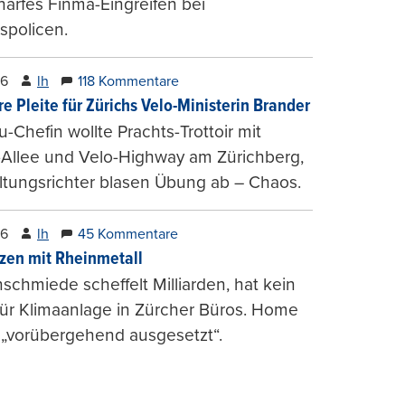
harfes Finma-Eingreifen bei
spolicen.
26
lh
118 Kommentare
e Pleite für Zürichs Velo-Ministerin Brander
u-Chefin wollte Prachts-Trottoir mit
Allee und Velo-Highway am Zürichberg,
tungsrichter blasen Übung ab – Chaos.
26
lh
45 Kommentare
zen mit Rheinmetall
schmiede scheffelt Milliarden, hat kein
für Klimaanlage in Zürcher Büros. Home
 „vorübergehend ausgesetzt“.