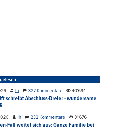
tgelesen
2026
lh
327 Kommentare
40'694
ift schreibt Abschluss-Dreier - wundersame
g
2026
lh
232 Kommentare
31'676
en-Fall weitet sich aus: Ganze Familie bei