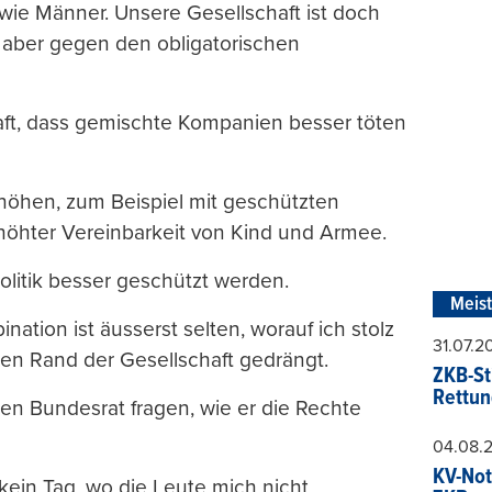
 wie Männer. Unsere Gesellschaft ist doch
in aber gegen den obligatorischen
aft, dass gemischte Kompanien besser töten
rhöhen, zum Beispiel mit geschützten
höhter Vereinbarkeit von Kind und Armee.
litik besser geschützt werden.
Meis
nation ist äusserst selten, worauf ich stolz
31.07.
den Rand der Gesellschaft gedrängt.
ZKB-St
Rettun
den Bundesrat fragen, wie er die Rechte
04.08.
KV-Not
 kein Tag, wo die Leute mich nicht