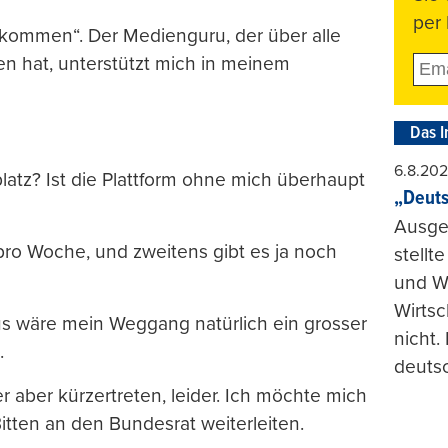
per 
ekommen“. Der Medienguru, der über alle
n hat, unterstützt mich in meinem
Das I
6.8.20
latz? Ist die Plattform ohne mich überhaupt
„Deuts
Ausge
 pro Woche, und zweitens gibt es ja noch
stellt
und Wi
Wirtsc
mus wäre mein Weggang natürlich ein grosser
nicht.
.
deuts
r aber kürzertreten, leider. Ich möchte mich
itten an den Bundesrat weiterleiten.