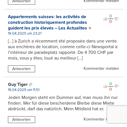
Kommentar melden
Antworten
0
Appartements suisses: les activités de
0
construction historiquement profondes
guident les prix élevés – Les Actualites
19.04.2025 um 23:21
[…] à Zurich a récemment été proposée dans une vente
aux enchères de location, comme celle-ci Newsportal à
l’intérieur de paradeplatz rapporté. De 4 700 CHF par
mois, vous y êtes, loué au meilleur […]
Kommentar melden
Antworten
0
Guy Tiger
0
19.04.2025 um 11:51
Jeden Morgen steht ein Dummer auf, man muss ihn nur
finden. Wer für diese bescheidene Bleibe diese Miete
abdrückt, darf das natürlich. Mein Mitdleid hat er.
Kommentar melden
Antworten