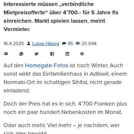
Interessierte müssen „verbindliche
Mietpreisofferte“ über 4’700.- für 5 Jahre fix
einreichen. Markt spielen lassen, meint
Vermieter.
16.4.2025
Lukas Hässig
95
20.094
E-
WhatsApp
Twitter
Facebook
LinkedIn
Mail
Seite
drucken
Auf den
Homegate-Fotos
ist noch Winter. Auch
sonst wirkt das Einfamilienhaus in Adliswil, einem
Normalo-Ort im schattigen Sihltal, nicht gerade
einladend.
Doch der Preis hat es in sich. 4’700 Franken plus
noch ein paar hundert Nebenkosten im Monat.
Oder auch mehr. Viel mehr – je nachdem, wer
sich alles bewirbt.