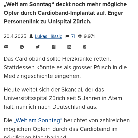
„Welt am Sonntag“ deckt noch mehr mögliche
Opfer durch Cardioband-Implantat auf. Enger
Personenlink zu Unispital Zürich.
20.4.2025
Lukas Hässig
71
9.971
E-
WhatsApp
Twitter
Facebook
LinkedIn
Mail
Seite
drucken
Das Cardioband sollte Herzkranke retten.
Stattdessen könnte es als grosser Pfusch in die
Medizingeschichte eingehen.
Heute weitet sich der Skandal, der das
Universitätsspital Zürich seit 5 Jahren in Atem
hält, nämlich nach Deutschland aus.
Die
„Welt am Sonntag“
berichtet von zahlreichen
möglichen Opfern durch das Cardioband im
nördlichen Nachbarland.