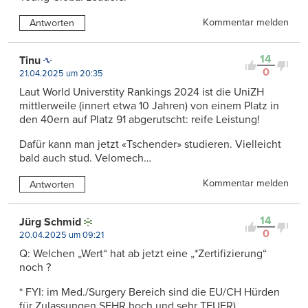
Kommentar melden
Antworten
14
Tinu
0
21.04.2025 um 20:35
Laut World Universtity Rankings 2024 ist die UniZH
mittlerweile (innert etwa 10 Jahren) von einem Platz in
den 40ern auf Platz 91 abgerutscht: reife Leistung!
Dafür kann man jetzt «Tschender» studieren. Vielleicht
bald auch stud. Velomech…
Kommentar melden
Antworten
14
Jürg Schmid
0
20.04.2025 um 09:21
Q: Welchen „Wert“ hat ab jetzt eine „*Zertifizierung“
noch ?
* FYI: im Med./Surgery Bereich sind die EU/CH Hürden
für Zulassungen SEHR hoch und sehr TEUER)…..