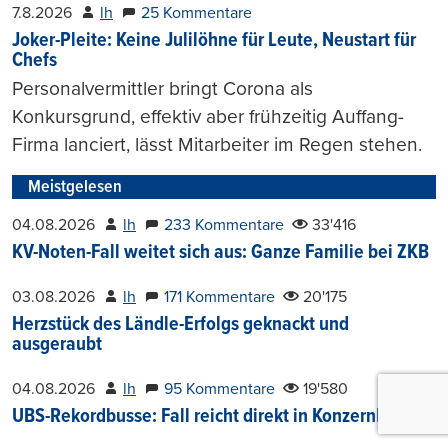
7.8.2026
lh
25 Kommentare
Joker-Pleite: Keine Julilöhne für Leute, Neustart für
Chefs
Personalvermittler bringt Corona als
Konkursgrund, effektiv aber frühzeitig Auffang-
Firma lanciert, lässt Mitarbeiter im Regen stehen.
Meistgelesen
04.08.2026
lh
233 Kommentare
33'416
KV-Noten-Fall weitet sich aus: Ganze Familie bei ZKB
03.08.2026
lh
171 Kommentare
20'175
Herzstück des Ländle-Erfolgs geknackt und
ausgeraubt
04.08.2026
lh
95 Kommentare
19'580
UBS-Rekordbusse: Fall reicht direkt in Konzernleitung