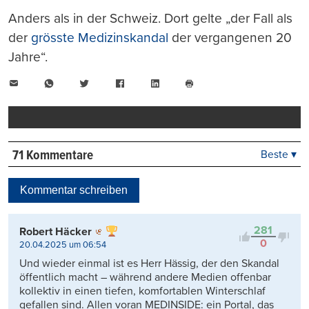
Anders als in der Schweiz. Dort gelte „der Fall als
der
grösste Medizinskandal
der vergangenen 20
Jahre“.
E-
WhatsApp
Twitter
Facebook
LinkedIn
Mail
Seite
drucken
71 Kommentare
Beste ▾
Beste
Neueste
Kommentar schreiben
Viele Antworten
Kontrovers
281
Robert Häcker
0
20.04.2025 um 06:54
Und wieder einmal ist es Herr Hässig, der den Skandal
öffentlich macht – während andere Medien offenbar
kollektiv in einen tiefen, komfortablen Winterschlaf
gefallen sind. Allen voran MEDINSIDE: ein Portal, das