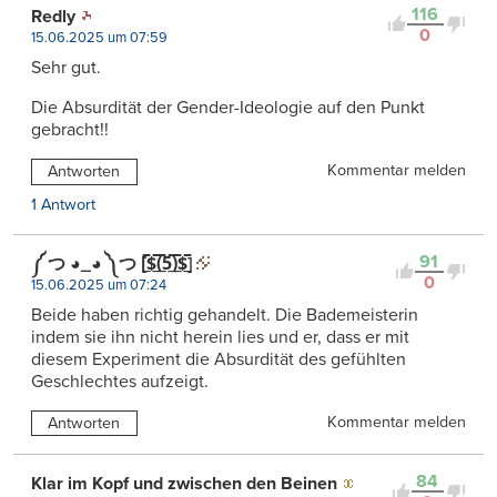
116
Redly
0
15.06.2025 um 07:59
Sehr gut.
Die Absurdität der Gender-Ideologie auf den Punkt
gebracht!!
Kommentar melden
Antworten
1 Antwort
91
༼ つ ◕_◕ ༽つ [̲̅$̲̅(̲̅5̲̅)̲̅$̲̅]
0
15.06.2025 um 07:24
Beide haben richtig gehandelt. Die Bademeisterin
indem sie ihn nicht herein lies und er, dass er mit
diesem Experiment die Absurdität des gefühlten
Geschlechtes aufzeigt.
Kommentar melden
Antworten
84
Klar im Kopf und zwischen den Beinen