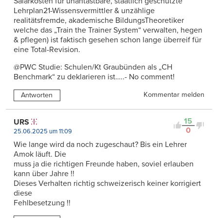
Salärkosten für unantastbare, staatlich geschützte
Lehrplan21-Wissensvermittler & unzählige
realitätsfremde, akademische BildungsTheoretiker
welche das „Train the Trainer System“ verwalten, hegen
& pflegen) ist faktisch gesehen schon lange überreif für
eine Total-Revision.
@PWC Studie: Schulen/Kt Graubünden als „CH
Benchmark“ zu deklarieren ist…..- No comment!
Kommentar melden
Antworten
15
URS
0
25.06.2025 um 11:09
Wie lange wird da noch zugeschaut? Bis ein Lehrer
Amok läuft. Die
muss ja die richtigen Freunde haben, soviel erlauben
kann über Jahre !!
Dieses Verhalten richtig schweizerisch keiner korrigiert
diese
Fehlbesetzung !!