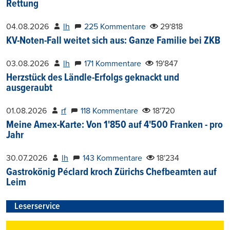
Rettung
04.08.2026
lh
225 Kommentare
29'818
KV-Noten-Fall weitet sich aus: Ganze Familie bei ZKB
03.08.2026
lh
171 Kommentare
19'847
Herzstück des Ländle-Erfolgs geknackt und
ausgeraubt
01.08.2026
rf
118 Kommentare
18'720
Meine Amex-Karte: Von 1'850 auf 4'500 Franken - pro
Jahr
30.07.2026
lh
143 Kommentare
18'234
Gastrokönig Péclard kroch Zürichs Chefbeamten auf
Leim
Leserservice