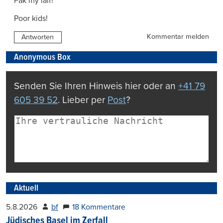
Fak my laif!
Poor kids!
Kommentar melden
Antworten
Anonymous Box
Senden Sie Ihren Hinweis hier oder an
+41 79
605 39 52
. Lieber per
Post
?
Aktuell
5.8.2026
bf
18 Kommentare
Jüdisches Basel im Zerfall