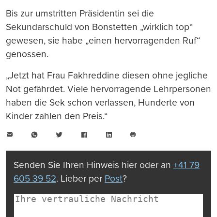
Bis zur umstritten Präsidentin sei die
Sekundarschuld von Bonstetten „wirklich top“
gewesen, sie habe „einen hervorragenden Ruf“
genossen.
„Jetzt hat Frau Fakhreddine diesen ohne jegliche
Not gefährdet. Viele hervorragende Lehrpersonen
haben die Sek schon verlassen, Hunderte von
Kinder zahlen den Preis.“
E-
WhatsApp
Twitter
Facebook
LinkedIn
Mail
Seite
drucken
Senden Sie Ihren Hinweis hier oder an
+41 79
605 39 52
. Lieber per
Post
?