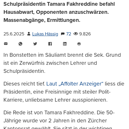
Schulpräsidentin Tamara Fakhreddine befahl
Hausabwart, Opponenten anzuschwärzen.
Massenabgänge, Ermittlungen.
25.6.2025
Lukas Hässig
72
9.826
E-
WhatsApp
Twitter
Facebook
LinkedIn
Mail
Seite
drucken
In Bonstetten im Säuliamt brennt die Sek. Grund
ist ein Zerwürfnis zwischen Lehrer und
Schulpräsidentin.
Dieses reicht tief.
Laut „Affolter Anzeiger“
liess die
Präsidentin, eine Freisinnige mit steiler Polit-
Karriere, unliebsame Lehrer ausspionieren.
Die Rede ist von Tamara Fakhreddine. Die 50-
Jährige wurde vor 2 Jahren in den Zürcher
Kantonsrat gewählt. Sie sitzt in der wichtigen