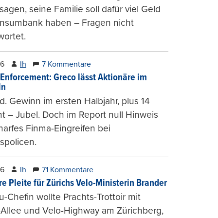
agen, seine Familie soll dafür viel Geld
onsumbank haben – Fragen nicht
ortet.
26
lh
7 Kommentare
-Enforcement: Greco lässt Aktionäre im
ln
d. Gewinn im ersten Halbjahr, plus 14
t – Jubel. Doch im Report null Hinweis
harfes Finma-Eingreifen bei
spolicen.
26
lh
71 Kommentare
e Pleite für Zürichs Velo-Ministerin Brander
u-Chefin wollte Prachts-Trottoir mit
Allee und Velo-Highway am Zürichberg,