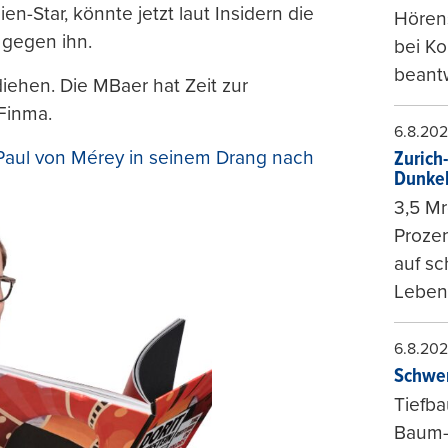
n-Star, könnte jetzt laut Insidern die
Hörens
 gegen ihn.
bei K
beantw
iehen. Die MBaer hat Zeit zur
Finma.
6.8.20
Paul von Mérey in seinem Drang nach
Zurich
Dunke
3,5 Mr
Prozen
auf sc
Leben
6.8.20
Schwer
Tiefba
Baum-