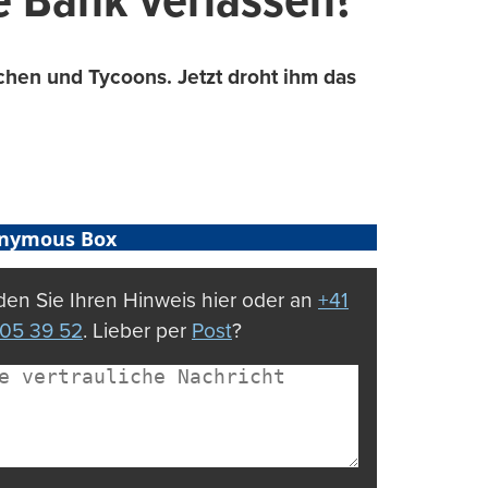
 Bank verlassen?
rchen und Tycoons. Jetzt droht ihm das
nymous Box
en Sie Ihren Hinweis hier oder an
+41
05 39 52
. Lieber per
Post
?