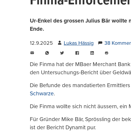
Finma-Enforcement
Ur-Enkel des grossen Julius Bär wollte 
Ende.
12.9.2025
Lukas Hässig
38 Kommen
E-
WhatsApp
Twitter
Facebook
LinkedIn
Mail
Seite
drucken
Die Finma hat der MBaer Merchant Bank
den Untersuchungs-Bericht über Geldwäs
Die Befunde des mandatierten Ermittlers 
Schwarze
.
Die Finma wollte sich nicht äussern, ei
Für Gründer Mike Bär, Sprössling der be
ist der Bericht Dynamit pur.