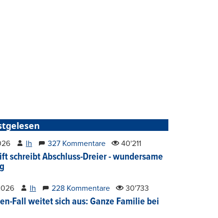
stgelesen
2026
lh
327 Kommentare
40'211
ift schreibt Abschluss-Dreier - wundersame
g
2026
lh
228 Kommentare
30'733
en-Fall weitet sich aus: Ganze Familie bei