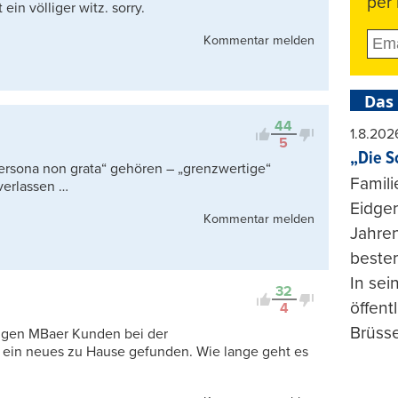
per 
ein völliger witz. sorry.
Kommentar melden
Das
44
1.8.202
5
„Die S
ersona non grata“ gehören – „grenzwertige“
Famili
 verlassen …
Eidgen
Kommentar melden
Jahren
beste
In se
32
öffent
4
Brüsse
ligen MBaer Kunden bei der
) ein neues zu Hause gefunden. Wie lange geht es