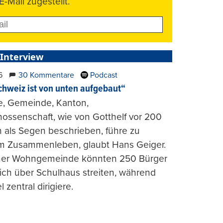
E-Mail zugestellt.
 Interview
6
30 Kommentare
Podcast
chweiz ist von unten aufgebaut“
e, Gemeinde, Kanton,
ossenschaft, wie von Gotthelf vor 200
 als Segen beschrieben, führe zu
m Zusammenleben, glaubt Hans Geiger.
iner Wohngemeinde könnten 250 Bürger
lich über Schulhaus streiten, während
l zentral dirigiere.