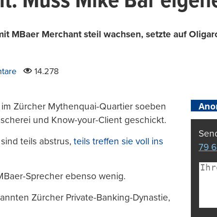
: Muss Mike Bär eigene
mit MBaer Merchant steil wachsen, setzte auf Oliga
tare
14.278
Ano
 im Zürcher Mythenquai-Quartier soeben
cherei und Know-your-Client geschickt.
Send
sind teils abstrus,
teils treffen sie voll ins
79 6
n MBaer-Sprecher ebenso wenig.
kannten Zürcher Private-Banking-Dynastie,