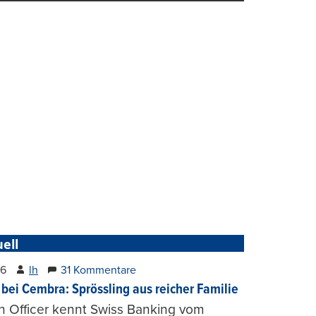
ell
26
lh
31 Kommentare
 bei Cembra: Sprössling aus reicher Familie
h Officer kennt Swiss Banking vom