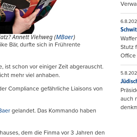
Verwal
6.8.20
Schwit
atz? Annett Viehweg (
MBaer
)
Waffen
ke Bär, durfte sich in Frührente
Stutz 
Office
e, ist schon vor einiger Zeit abgerauscht.
5.8.20
cht mehr viel anhaben.
Jüdisc
 der Compliance gefährliche Liaisons von
Präsid
auch n
denkma
Baer
gelandet. Das Kommando haben
hauses, dem die Finma vor 3 Jahren den