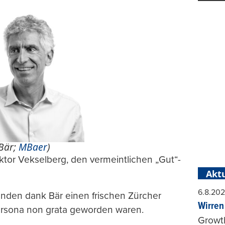
 Bär;
MBaer
)
iktor Vekselberg, den vermeintlichen „Gut“-
Aktu
6.8.20
nden dank Bär einen frischen Zürcher
Wirren
ersona non grata geworden waren.
Growt