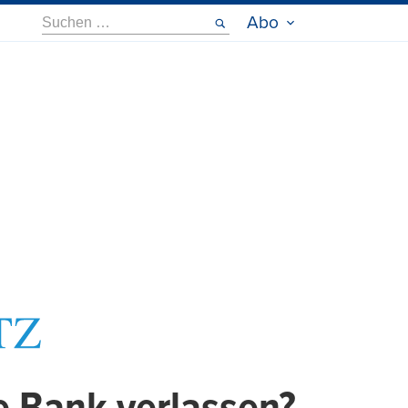
Suche
Abo
nach: