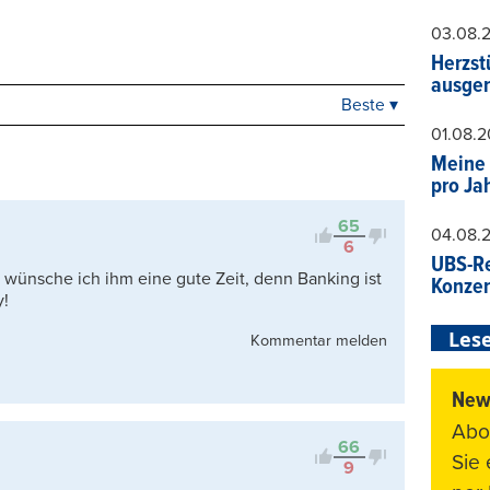
03.08.
Herzst
ausger
Beste ▾
Beste
01.08.
Neueste
Meine 
Viele Antworten
pro Ja
Kontrovers
65
04.08.
6
UBS-Re
a wünsche ich ihm eine gute Zeit, denn Banking ist
Konzer
y!
Lese
Kommentar melden
News
Abo
66
Sie
9