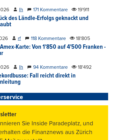
2026
lh
171 Kommentare
19'911
ück des Ländle-Erfolgs geknackt und
aubt
2026
rf
118 Kommentare
18'805
Amex-Karte: Von 1'850 auf 4'500 Franken -
hr
2026
lh
94 Kommentare
18'492
kordbusse: Fall reicht direkt in
nleitung
rservice
letter
nnieren Sie Inside Paradeplatz, und
 erhalten die Finanznews aus Zürich