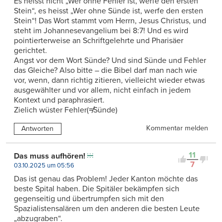
Es heisst nicht „Wer ohne Fehler ist, werfe den ersten
Stein“, es heisst „Wer ohne Sünde ist, werfe den ersten
Stein“! Das Wort stammt vom Herrn, Jesus Christus, und
steht im Johannesevangelium bei 8:7! Und es wird
pointierterweise an Schriftgelehrte und Pharisäer
gerichtet.
Angst vor dem Wort Sünde? Und sind Sünde und Fehler
das Gleiche? Also bitte – die Bibel darf man nach wie
vor, wenn, dann richtig zitieren, vielleicht wieder etwas
ausgewählter und vor allem, nicht einfach in jedem
Kontext und paraphrasiert.
Zielich wüster Fehler(≠Sünde)
Kommentar melden
Antworten
11
Das muss aufhören!
7
03.10.2025 um 05:56
Das ist genau das Problem! Jeder Kanton möchte das
beste Spital haben. Die Spitäler bekämpfen sich
gegenseitig und übertrumpfen sich mit den
Spazialistensalären um den anderen die besten Leute
„abzugraben“.