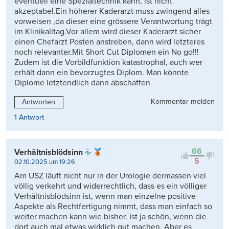
eventuell eine Spezialtechnik kann, ist nicht
akzeptabel.Ein höherer Kaderarzt muss zwingend alles
vorweisen ,da dieser eine grössere Verantwortung trägt
im Klinikalltag.Vor allem wird dieser Kaderarzt sicher
einen Chefarzt Posten anstreben, dann wird letzteres
noch relevanter.Mit Short Cut Diplomen ein No go!!!
Zudem ist die Vorbildfunktion katastrophal, auch wer
erhält dann ein bevorzugtes Diplom. Man könnte
Diplome letztendlich dann abschaffen
Kommentar melden
Antworten
1 Antwort
66
Verhältnisblödsinn
5
02.10.2025 um 19:26
Am USZ läuft nicht nur in der Urologie dermassen viel
völlig verkehrt und widerrechtlich, dass es ein völliger
Verhältnisblödsinn ist, wenn man einzelne positive
Aspekte als Rechtfertigung nimmt, dass man einfach so
weiter machen kann wie bisher. Ist ja schön, wenn die
dort auch mal etwas wirklich gut machen. Aber es