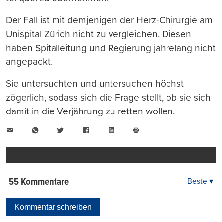
Der Fall ist mit demjenigen der Herz-Chirurgie am
Unispital Zürich nicht zu vergleichen. Diesen
haben Spitalleitung und Regierung jahrelang nicht
angepackt.
Sie untersuchten und untersuchen höchst
zögerlich, sodass sich die Frage stellt, ob sie sich
damit in die Verjährung zu retten wollen.
E-
WhatsApp
Twitter
Facebook
LinkedIn
Mail
Seite
drucken
55 Kommentare
Beste ▾
Beste
Neueste
Kommentar schreiben
Viele Antworten