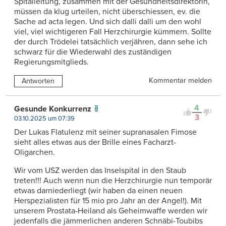
Spitalleitung, zusammen mit der Gesundheitsdirektorin,
müssen da klug urteilen, nicht überschiessen, ev. die
Sache ad acta legen. Und sich dalli dalli um den wohl
viel, viel wichtigeren Fall Herzchirurgie kümmern. Sollte
der durch Trödelei tatsächlich verjähren, dann sehe ich
schwarz für die Wiederwahl des zuständigen
Regierungsmitglieds.
Kommentar melden
Antworten
4
Gesunde Konkurrenz
3
03.10.2025 um 07:39
Der Lukas Flatulenz mit seiner supranasalen Fimose
sieht alles etwas aus der Brille eines Facharzt-
Oligarchen.
Wir vom USZ werden das Inselspital in den Staub
treten!!! Auch wenn nun die Herzchirurgie nun temporär
etwas darniederliegt (wir haben da einen neuen
Herspezialisten für 15 mio pro Jahr an der Angel!). Mit
unserem Prostata-Heiland als Geheimwaffe werden wir
jedenfalls die jämmerlichen anderen Schnäbi-Toubibs