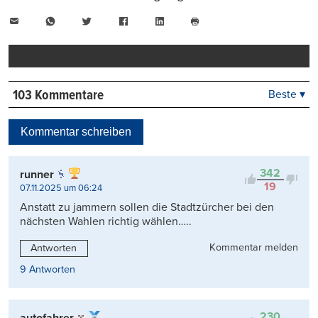
E-
WhatsApp
Twitter
Facebook
LinkedIn
Mail
Seite
drucken
103 Kommentare
Beste ▾
Beste
Neueste
Kommentar schreiben
Viele Antworten
Kontrovers
342
runner
19
07.11.2025 um 06:24
Anstatt zu jammern sollen die Stadtzürcher bei den
nächsten Wahlen richtig wählen…..
Kommentar melden
Antworten
9 Antworten
230
autofahrer