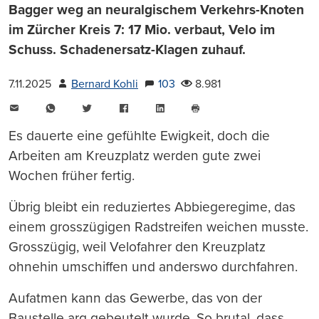
Bagger weg an neuralgischem Verkehrs-Knoten
im Zürcher Kreis 7: 17 Mio. verbaut, Velo im
Schuss. Schadenersatz-Klagen zuhauf.
7.11.2025
Bernard Kohli
103
8.981
E-
WhatsApp
Twitter
Facebook
LinkedIn
Mail
Seite
drucken
Es dauerte eine gefühlte Ewigkeit, doch die
Arbeiten am Kreuzplatz werden gute zwei
Wochen früher fertig.
Übrig bleibt ein reduziertes Abbiegeregime, das
einem grosszügigen Radstreifen weichen musste.
Grosszügig, weil Velofahrer den Kreuzplatz
ohnehin umschiffen und anderswo durchfahren.
Aufatmen kann das Gewerbe, das von der
Baustelle arg gebeutelt wurde. So brutal, dass