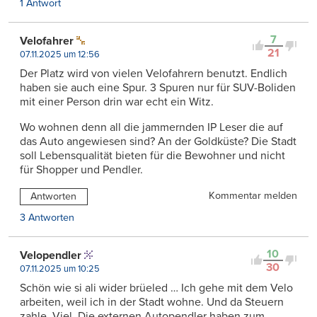
1 Antwort
7
Velofahrer
21
07.11.2025 um 12:56
Der Platz wird von vielen Velofahrern benutzt. Endlich
haben sie auch eine Spur. 3 Spuren nur für SUV-Boliden
mit einer Person drin war echt ein Witz.
Wo wohnen denn all die jammernden IP Leser die auf
das Auto angewiesen sind? An der Goldküste? Die Stadt
soll Lebensqualität bieten für die Bewohner und nicht
für Shopper und Pendler.
Kommentar melden
Antworten
3 Antworten
10
Velopendler
30
07.11.2025 um 10:25
Schön wie si ali wider brüeled … Ich gehe mit dem Velo
arbeiten, weil ich in der Stadt wohne. Und da Steuern
zahle. Viel. Die externen Autopendler haben zum