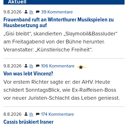
Aktuell
9.8.2026
lh
39 Kommentare
Frauenband ruft an Winterthurer Musikspielen zu
Hausbesetzung auf
„Gisi bleibt“, skandierten „Slaymobil&Bassluder“
am Freitagabend von der Bühne herunter.
Veranstalter: „Künstlerische Freiheit“.
9.8.2026
lh
106 Kommentare
Von was lebt Vincenz?
Vor erstem Richter sagte er: der AHV. Heute
schildert SonntagsBlick, wie Ex-Raiffeisen-Boss
vor neuer Juristen-Schlacht das Leben geniesst.
8.8.2026
lh
174 Kommentare
Cassis brüskiert Iraner