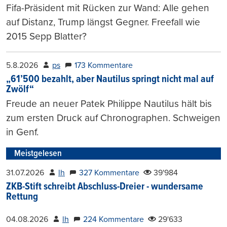
Fifa-Präsident mit Rücken zur Wand: Alle gehen
auf Distanz, Trump längst Gegner. Freefall wie
2015 Sepp Blatter?
5.8.2026
ps
173 Kommentare
„61’500 bezahlt, aber Nautilus springt nicht mal auf
Zwölf“
Freude an neuer Patek Philippe Nautilus hält bis
zum ersten Druck auf Chronographen. Schweigen
in Genf.
Meistgelesen
31.07.2026
lh
327 Kommentare
39'984
ZKB-Stift schreibt Abschluss-Dreier - wundersame
Rettung
04.08.2026
lh
224 Kommentare
29'633