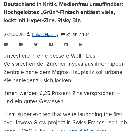
Deutschland in Kritik, Medienfrau unauffindbar:
Hochgelobtes „Grün“-Fintech entlässt viele,
lockt mit Hyper-Zins. Risky Biz.
27.11.2025
Lukas Hässig
31
7.404
E-
WhatsApp
Twitter
Facebook
LinkedIn
Mail
Seite
drucken
„Investiere in eine bessere Welt“. Das
Versprechen der Zürcher Inyova aus ihrer hippen
Zentrale nahe dem Migros-Hauptsitz soll urbane
Kleinanleger zu sich locken.
Ihnen werden 6,25 Prozent Zins versprochen –
und ein gutes Gewissen.
„I am super excited that we’re launching the first
ever Inyova Grow project in Swiss Francs“, schrieb
Inyova-CEO Tillmann Lang
vor 3 Monaten
.