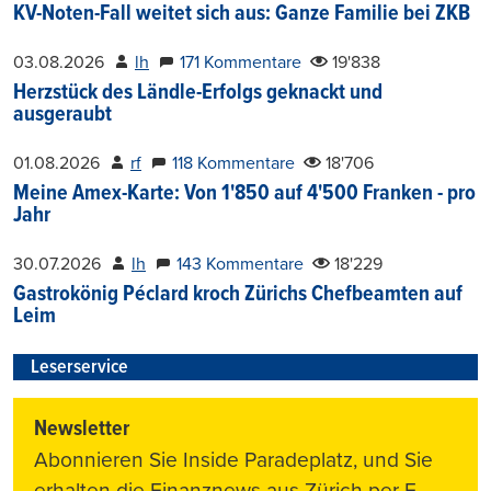
KV-Noten-Fall weitet sich aus: Ganze Familie bei ZKB
03.08.2026
lh
171 Kommentare
19'838
Herzstück des Ländle-Erfolgs geknackt und
ausgeraubt
01.08.2026
rf
118 Kommentare
18'706
Meine Amex-Karte: Von 1'850 auf 4'500 Franken - pro
Jahr
30.07.2026
lh
143 Kommentare
18'229
Gastrokönig Péclard kroch Zürichs Chefbeamten auf
Leim
Leserservice
Newsletter
Abonnieren Sie Inside Paradeplatz, und Sie
erhalten die Finanznews aus Zürich per E-