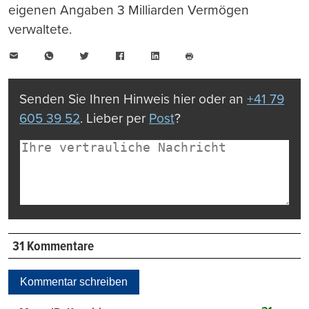
eigenen Angaben 3 Milliarden Vermögen
verwaltete.
E-
WhatsApp
Twitter
Facebook
LinkedIn
Mail
Seite
drucken
Senden Sie Ihren Hinweis hier oder an
+41 79
605 39 52
. Lieber per
Post
?
31 Kommentare
Kommentar schreiben