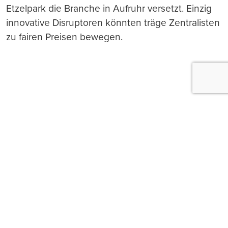
Etzelpark die Branche in Aufruhr versetzt. Einzig
innovative Disruptoren könnten träge Zentralisten
zu fairen Preisen bewegen.
Push-Nachrichten
Möchten Sie Push-Nachrichten erhalten, wenn wir
wichtige News veröffentlichen? Abmeldung jederzeit
in den Browser‑Einstellungen möglich.
Ja, benachrichtigen
Nicht jetzt