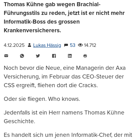
Thomas Kühne gab wegen Brachial-
Führungsstils zu reden, jetzt ist er nicht mehr
Informatik-Boss des grossen
Krankenversicherers.
4.12.2025
Lukas Hässig
53
14.712
E-
WhatsApp
Twitter
Facebook
LinkedIn
Mail
Seite
drucken
Noch bevor die Neue, eine Managerin der Axa
Versicherung, im Februar das CEO-Steuer der
CSS ergreift, fliehen dort die Cracks.
Oder sie fliegen. Who knows.
Jedenfalls ist ein Herr namens Thomas Kühne
Geschichte.
Es handelt sich um jenen Informatik-Chef, der mit