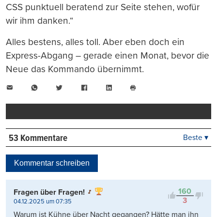
CSS punktuell beratend zur Seite stehen, wofür
wir ihm danken.“
Alles bestens, alles toll. Aber eben doch ein
Express-Abgang – gerade einen Monat, bevor die
Neue das Kommando übernimmt.
E-
WhatsApp
Twitter
Facebook
LinkedIn
Mail
Seite
drucken
53 Kommentare
Beste ▾
Beste
Neueste
Kommentar schreiben
Viele Antworten
Kontrovers
160
Fragen über Fragen!
3
04.12.2025 um 07:35
Warum ist Kühne über Nacht gegangen? Hätte man ihn