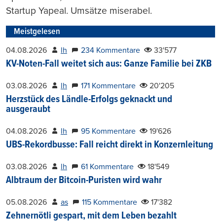
Startup Yapeal. Umsätze miserabel.
Meistgelesen
04.08.2026
lh
234 Kommentare
33'577
KV-Noten-Fall weitet sich aus: Ganze Familie bei ZKB
03.08.2026
lh
171 Kommentare
20'205
Herzstück des Ländle-Erfolgs geknackt und
ausgeraubt
04.08.2026
lh
95 Kommentare
19'626
UBS-Rekordbusse: Fall reicht direkt in Konzernleitung
03.08.2026
lh
61 Kommentare
18'549
Albtraum der Bitcoin-Puristen wird wahr
05.08.2026
as
115 Kommentare
17'382
Zehnernötli gespart, mit dem Leben bezahlt