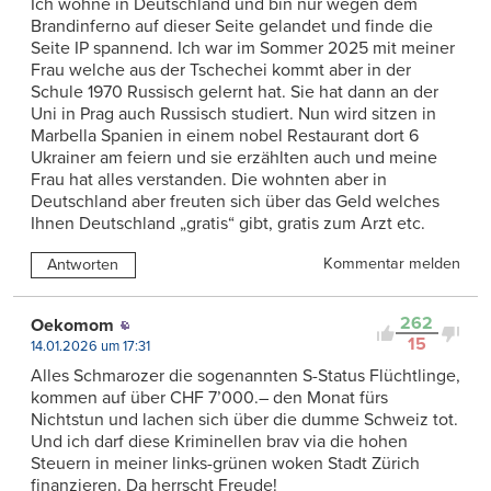
Ich wohne in Deutschland und bin nur wegen dem
Brandinferno auf dieser Seite gelandet und finde die
Seite IP spannend. Ich war im Sommer 2025 mit meiner
Frau welche aus der Tschechei kommt aber in der
Schule 1970 Russisch gelernt hat. Sie hat dann an der
Uni in Prag auch Russisch studiert. Nun wird sitzen in
Marbella Spanien in einem nobel Restaurant dort 6
Ukrainer am feiern und sie erzählten auch und meine
Frau hat alles verstanden. Die wohnten aber in
Deutschland aber freuten sich über das Geld welches
Ihnen Deutschland „gratis“ gibt, gratis zum Arzt etc.
Kommentar melden
Antworten
262
Oekomom
15
14.01.2026 um 17:31
Alles Schmarozer die sogenannten S-Status Flüchtlinge,
kommen auf über CHF 7’000.– den Monat fürs
Nichtstun und lachen sich über die dumme Schweiz tot.
Und ich darf diese Kriminellen brav via die hohen
Steuern in meiner links-grünen woken Stadt Zürich
finanzieren. Da herrscht Freude!