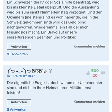
Ein Schweizer, der IV oder Sozialhilfe beantragt, wird
bis ins kleinste Detail überprüft. Und die Auszahlung
wird bis zum sankt Nimmerleinstag verzögert. Und den
Ukrainern (meistens sind es wohlhabende, die in die
Schweiz gekommen sind) wird das Geld blind
nachgeworfen. Wiedereinmal ein Fall der mich
fassungslos macht. Ein Bravo auf unsere
sesselfurzenden Beamten und Politiker.
Kommentar melden
Antworten
16 Antworten
500
༼ つ ◕_◕ ༽つ [̲̅$̲̅(̲̅5̲̅)̲̅$̲̅]
20
14.01.2026 um 18:42
Die eigentliche Frage ist doch warum die Ukrainer hier
sind und nicht in ihrer Heimat ihren Militärdienst
leisten?
Kommentar melden
Antworten
8 Antworten