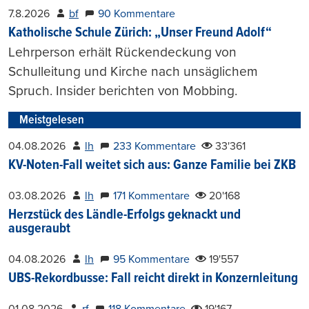
7.8.2026
bf
90 Kommentare
Katholische Schule Zürich: „Unser Freund Adolf“
Lehrperson erhält Rückendeckung von
Schulleitung und Kirche nach unsäglichem
Spruch. Insider berichten von Mobbing.
Meistgelesen
04.08.2026
lh
233 Kommentare
33'361
KV-Noten-Fall weitet sich aus: Ganze Familie bei ZKB
03.08.2026
lh
171 Kommentare
20'168
Herzstück des Ländle-Erfolgs geknackt und
ausgeraubt
04.08.2026
lh
95 Kommentare
19'557
UBS-Rekordbusse: Fall reicht direkt in Konzernleitung
01.08.2026
rf
118 Kommentare
19'167