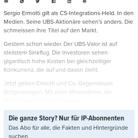
E-
WhatsApp
Twitter
Facebook
LinkedIn
Mail
Seite
drucken
Sergio Ermotti gilt als CS-Integrations-Held. In den
Medien. Seine UBS-Aktionäre sehen’s anders. Die
schmeissen ihre Titel auf den Markt.
Gestern schon wieder. Der UBS-Valor ist auf
steilstem Sinkflug. Die Investoren sehen
gigantisch hohe Kosten bei gleichzeitiger
Konkurrenz, die auf und davon zieht.
Jetzt geben Ermotti und Co. Gegensteuer.
Notgedrungen. Mit einer Massnahme, die
emotionaler nicht sein könnte.
Die ganze Story? Nur für IP-Abonnenten
Das Abo für alle, die Fakten und Hintergründe
suchen.