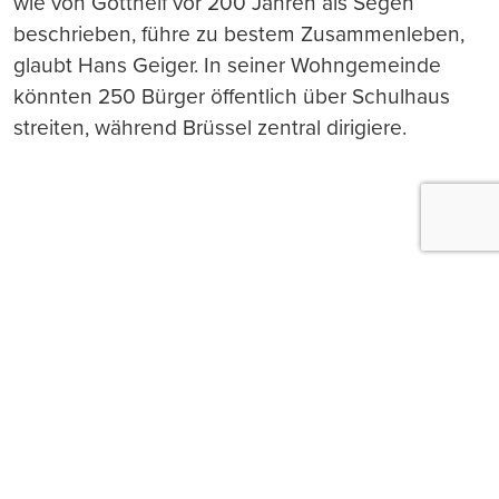
wie von Gotthelf vor 200 Jahren als Segen
beschrieben, führe zu bestem Zusammenleben,
glaubt Hans Geiger. In seiner Wohngemeinde
könnten 250 Bürger öffentlich über Schulhaus
streiten, während Brüssel zentral dirigiere.
Push-Nachrichten
Möchten Sie Push-Nachrichten erhalten, wenn wir
wichtige News veröffentlichen? Abmeldung jederzeit
in den Browser‑Einstellungen möglich.