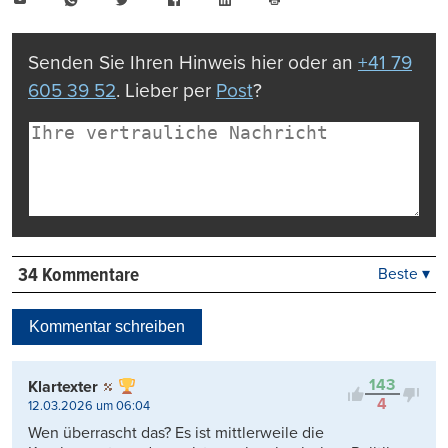
Mail
Seite
drucken
Senden Sie Ihren Hinweis hier oder an
+41 79
605 39 52
. Lieber per
Post
?
34 Kommentare
Beste ▾
Beste
Neueste
Kommentar schreiben
Viele Antworten
Kontrovers
143
Klartexter
4
12.03.2026 um 06:04
Wen überrascht das? Es ist mittlerweile die