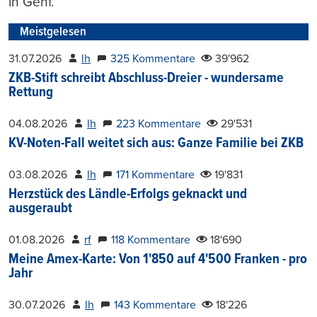
in Genf.
Meistgelesen
31.07.2026
lh
325 Kommentare
39'962
ZKB-Stift schreibt Abschluss-Dreier - wundersame
Rettung
04.08.2026
lh
223 Kommentare
29'531
KV-Noten-Fall weitet sich aus: Ganze Familie bei ZKB
03.08.2026
lh
171 Kommentare
19'831
Herzstück des Ländle-Erfolgs geknackt und
ausgeraubt
01.08.2026
rf
118 Kommentare
18'690
Meine Amex-Karte: Von 1'850 auf 4'500 Franken - pro
Jahr
30.07.2026
lh
143 Kommentare
18'226