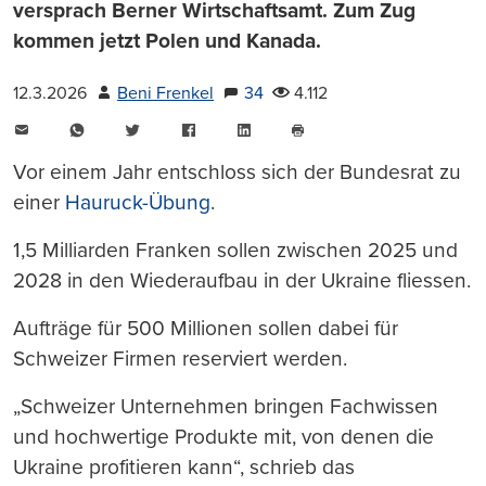
versprach Berner Wirtschaftsamt. Zum Zug
kommen jetzt Polen und Kanada.
12.3.2026
Beni Frenkel
34
4.112
E-
WhatsApp
Twitter
Facebook
LinkedIn
Mail
Seite
drucken
Vor einem Jahr entschloss sich der Bundesrat zu
einer
Hauruck-Übung
.
1,5 Milliarden Franken sollen zwischen 2025 und
2028 in den Wiederaufbau in der Ukraine fliessen.
Aufträge für 500 Millionen sollen dabei für
Schweizer Firmen reserviert werden.
„Schweizer Unternehmen bringen Fachwissen
und hochwertige Produkte mit, von denen die
Ukraine profitieren kann“, schrieb das