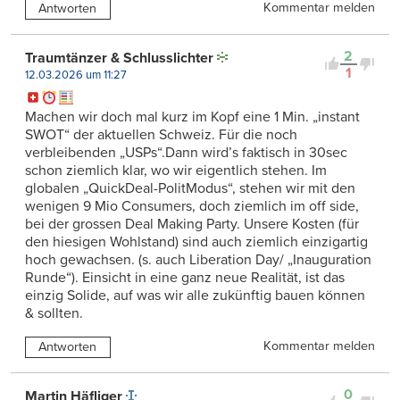
Kommentar melden
Antworten
2
Traumtänzer & Schlusslichter
1
12.03.2026 um 11:27
Machen wir doch mal kurz im Kopf eine 1 Min. „instant
SWOT“ der aktuellen Schweiz. Für die noch
verbleibenden „USPs“.Dann wird’s faktisch in 30sec
schon ziemlich klar, wo wir eigentlich stehen. Im
globalen „QuickDeal-PolitModus“, stehen wir mit den
wenigen 9 Mio Consumers, doch ziemlich im off side,
bei der grossen Deal Making Party. Unsere Kosten (für
den hiesigen Wohlstand) sind auch ziemlich einzigartig
hoch gewachsen. (s. auch Liberation Day/ „Inauguration
Runde“). Einsicht in eine ganz neue Realität, ist das
einzig Solide, auf was wir alle zukünftig bauen können
& sollten.
Kommentar melden
Antworten
0
Martin Häfliger