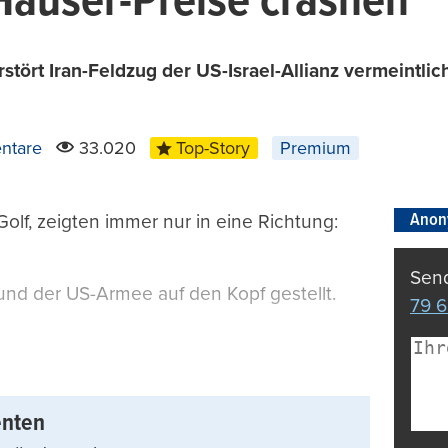
Häuser-Preise crashen
stört Iran-Feldzug der US-Israel-Allianz vermeintlic
ntare
33.020
Top-Story
Premium
Anon
Golf, zeigten immer nur in eine Richtung:
Send
 und der US-Armee auf den Kopf gestellt.
79 6
enten