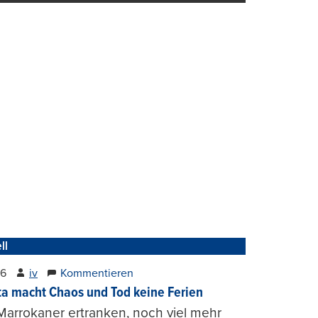
ll
26
iv
Kommentieren
ta macht Chaos und Tod keine Ferien
Marrokaner ertranken, noch viel mehr