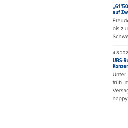
„61’50
auf Zw
Freude
bis z
Schwe
4.8.20
UBS-Re
Konzer
Unter 
früh i
Versag
happy