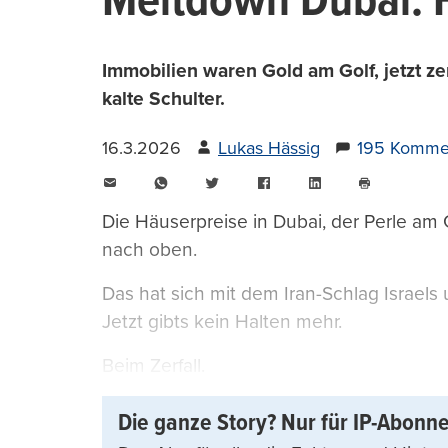
Meltdown Dubai: 
Immobilien waren Gold am Golf, jetzt zer
kalte Schulter.
16.3.2026
Lukas Hässig
195 Komme
E-
WhatsApp
Twitter
Facebook
LinkedIn
Mail
Seite
drucken
Die Häuserpreise in Dubai, der Perle am 
nach oben.
Das hat sich mit dem Iran-Schlag Israels
Jetzt gibts kein Halten mehr.
Beim Zerfall.
Die ganze Story? Nur für IP-Abonn