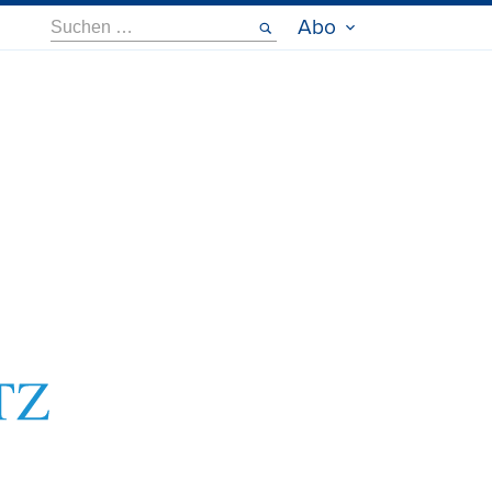
Suche
Abo
nach: