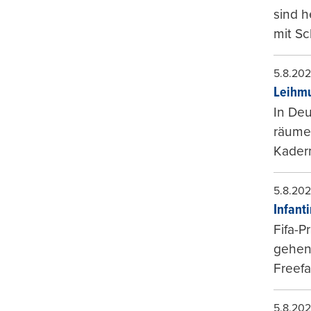
sind 
mit Sc
5.8.20
Leihmu
In Deu
räumen
Kader
5.8.20
Infant
Fifa-P
gehen 
Freefa
5.8.20