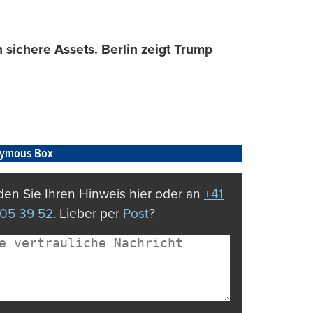
h sichere Assets. Berlin zeigt Trump
ymous Box
en Sie Ihren Hinweis hier oder an
+41
05 39 52
. Lieber per
Post
?