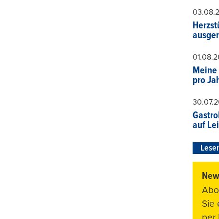
03.08.
Herzst
ausger
01.08.
Meine 
pro Ja
30.07.
Gastro
auf Le
Leser
News
Abo
Sie
per 