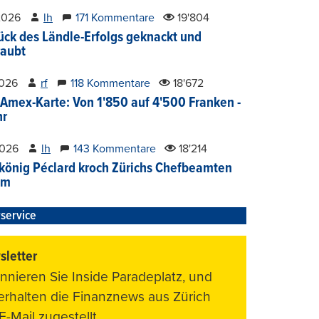
2026
lh
171 Kommentare
19'804
ück des Ländle-Erfolgs geknackt und
aubt
2026
rf
118 Kommentare
18'672
Amex-Karte: Von 1'850 auf 4'500 Franken -
hr
2026
lh
143 Kommentare
18'214
könig Péclard kroch Zürichs Chefbeamten
im
service
letter
nnieren Sie Inside Paradeplatz, und
 erhalten die Finanznews aus Zürich
E-Mail zugestellt.