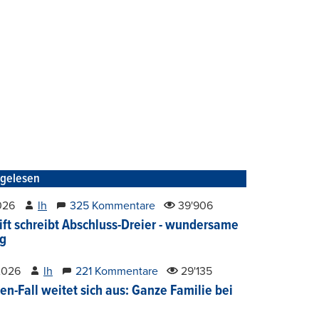
tgelesen
2026
lh
325 Kommentare
39'906
ift schreibt Abschluss-Dreier - wundersame
g
2026
lh
221 Kommentare
29'135
en-Fall weitet sich aus: Ganze Familie bei