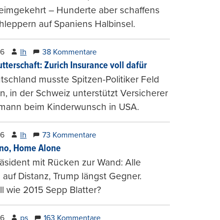
heimgekehrt – Hunderte aber schaffens
hleppern auf Spaniens Halbinsel.
26
lh
38 Kommentare
tterschaft: Zurich Insurance voll dafür
tschland musste Spitzen-Politiker Feld
, in der Schweiz unterstützt Versicherer
mann beim Kinderwunsch in USA.
26
lh
73 Kommentare
ino, Home Alone
räsident mit Rücken zur Wand: Alle
auf Distanz, Trump längst Gegner.
ll wie 2015 Sepp Blatter?
26
ps
163 Kommentare