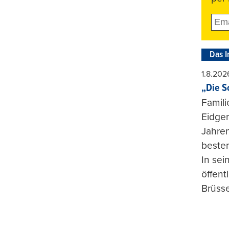
Das I
1.8.202
„Die S
Famili
Eidgen
Jahren
beste
In se
öffent
Brüsse