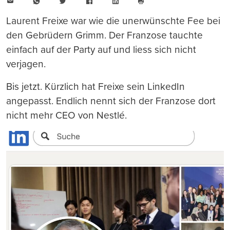
E-
WhatsApp
Twitter
Facebook
LinkedIn
Mail
Seite
drucken
Laurent Freixe war wie die unerwünschte Fee bei
den Gebrüdern Grimm. Der Franzose tauchte
einfach auf der Party auf und liess sich nicht
verjagen.
Bis jetzt. Kürzlich hat Freixe sein LinkedIn
angepasst. Endlich nennt sich der Franzose dort
nicht mehr CEO von Nestlé.