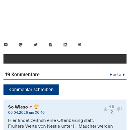
E-
WhatsApp
Twitter
Facebook
LinkedIn
Mail
Seite
drucken
19 Kommentare
Beste ▾
Beste
Neueste
Kommentar schreiben
Viele Antworten
Kontrovers
48
So Wieso
2
06.04.2026 um 06:40
Hier findet zeitnah eine Offenbarung statt.
Frühere Werte von Nestle unter H. Maucher werden