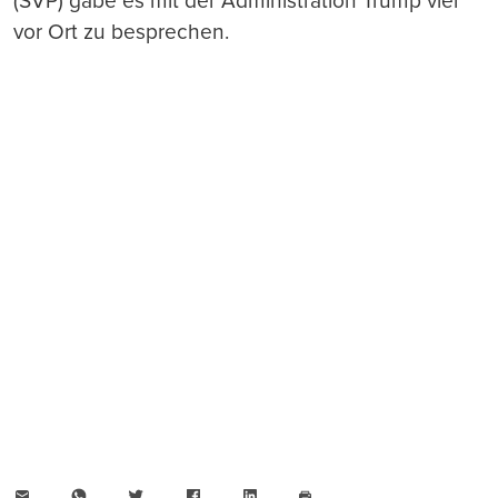
(SVP) gäbe es mit der Administration Trump viel
vor Ort zu besprechen.
E-
WhatsApp
Twitter
Facebook
LinkedIn