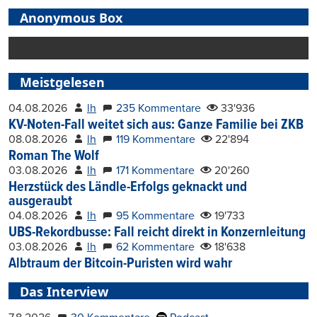
Anonymous Box
Meistgelesen
04.08.2026
lh
235 Kommentare
33'936
KV-Noten-Fall weitet sich aus: Ganze Familie bei ZKB
08.08.2026
lh
119 Kommentare
22'894
Roman The Wolf
03.08.2026
lh
171 Kommentare
20'260
Herzstück des Ländle-Erfolgs geknackt und
ausgeraubt
04.08.2026
lh
95 Kommentare
19'733
UBS-Rekordbusse: Fall reicht direkt in Konzernleitung
03.08.2026
lh
62 Kommentare
18'638
Albtraum der Bitcoin-Puristen wird wahr
Das Interview