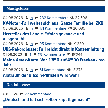
Meistgelesen
04.08.2026
lh
232 Kommentare
32'506
KV-Noten-Fall weitet sich aus: Ganze Familie bei ZKB
03.08.2026
lh
171 Kommentare
20'085
Herzstück des Ländle-Erfolgs geknackt und
ausgeraubt
04.08.2026
lh
95 Kommentare
19'330
UBS-Rekordbusse: Fall reicht direkt in Konzernleitung
01.08.2026
rf
118 Kommentare
19'044
Meine Amex-Karte: Von 1'850 auf 4'500 Franken - pro
Jahr
03.08.2026
lh
61 Kommentare
18'373
Albtraum der Bitcoin-Puristen wird wahr
Das Interview
6.8.2026
27 Kommentare
„Deutschland hat sich selber kaputt gemacht“