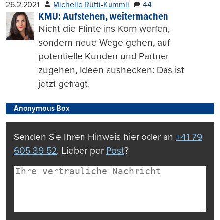
26.2.2021
Michelle Rütti-Kummli
44
KMU: Aufstehen, weitermachen
Nicht die Flinte ins Korn werfen,
sondern neue Wege gehen, auf
potentielle Kunden und Partner
zugehen, Ideen aushecken: Das ist
jetzt gefragt.
Anonymous Box
Senden Sie Ihren Hinweis hier oder an
+41 79
605 39 52
. Lieber per
Post
?