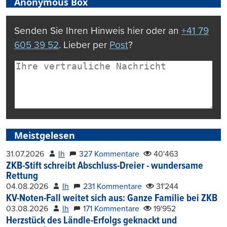
Anonymous Box
Senden Sie Ihren Hinweis hier oder an
+41 79
605 39 52
. Lieber per
Post
?
Meistgelesen
31.07.2026
lh
327 Kommentare
40'463
ZKB-Stift schreibt Abschluss-Dreier - wundersame
Rettung
04.08.2026
lh
231 Kommentare
31'244
KV-Noten-Fall weitet sich aus: Ganze Familie bei ZKB
03.08.2026
lh
171 Kommentare
19'952
Herzstück des Ländle-Erfolgs geknackt und