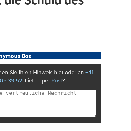
t die Schuld des
nymous Box
en Sie Ihren Hinweis hier oder an
+41
05 39 52
. Lieber per
Post
?