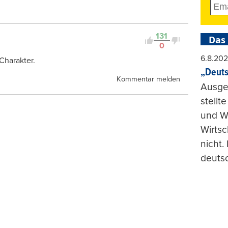
131
Das
0
6.8.20
Charakter.
„Deuts
Kommentar melden
Ausge
stellt
und Wi
Wirtsc
nicht.
deuts