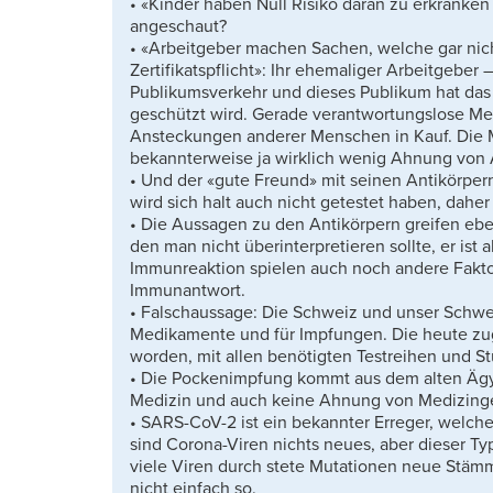
• «Kinder haben Null Risiko daran zu erkranken
angeschaut?
• «Arbeitgeber machen Sachen, welche gar nich
Zertifikatspflicht»: Ihr ehemaliger Arbeitgeber 
Publikumsverkehr und dieses Publikum hat das
geschützt wird. Gerade verantwortungslose M
Ansteckungen anderer Menschen in Kauf. Die Ma
bekannterweise ja wirklich wenig Ahnung von 
• Und der «gute Freund» mit seinen Antikörpern,
wird sich halt auch nicht getestet haben, daher
• Die Aussagen zu den Antikörpern greifen ebenf
den man nicht überinterpretieren sollte, er ist 
Immunreaktion spielen auch noch andere Fakto
Immunantwort.
• Falschaussage: Die Schweiz und unser Schwe
Medikamente und für Impfungen. Die heute zu
worden, mit allen benötigten Testreihen und St
• Die Pockenimpfung kommt aus dem alten Ägy
Medizin und auch keine Ahnung von Medizinge
• SARS-CoV-2 ist ein bekannter Erreger, welcher
sind Corona-Viren nichts neues, aber dieser Ty
viele Viren durch stete Mutationen neue Stämm
nicht einfach so.