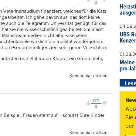
0
Herzst
 Veterinärstudium finanziert, welches für die Katz
ausger
r gearbeitet. Ich gehe davon aus, das dort keine
te auch die Telegramm-Universität genügt, für das
04.08.
 hat sie nie wissenschatlich gearbeitet. Sie masst
UBS-Re
er Mainstreammedien nicht alle Fake seien,
Konzer
richtenkanäle wirklich die Realität wiedergeben.
chen Pseudo-Intelligenzien sehr gerne Verzichten.
01.08.
antasten und Platitüden-Klopfer ein Grund mehr,
Meine 
pro Ja
Kommentar melden
Lese
News
172
0
Abo
 Beispiel. Frauen steht auf – schützt Eure Kinder
Sie
per 
Kommentar melden