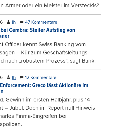
n Armer oder ein Meister im Versteckis?
26
lh
47 Kommentare
 bei Cembra: Steiler Aufstieg von
ianer
t Officer kennt Swiss Banking vom
sagen – Kür zum Geschäftsleitungs-
ed nach „robustem Prozess“, sagt Bank.
26
lh
12 Kommentare
-Enforcement: Greco lässt Aktionäre im
ln
d. Gewinn im ersten Halbjahr, plus 14
t – Jubel. Doch im Report null Hinweis
harfes Finma-Eingreifen bei
spolicen.