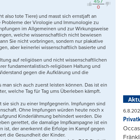
457
0
t also tote Tiere) und masst sich ernstjaft an
Probleme der Virologie und Immunologie zu
u Impfungen im Allgemeinen und zur Wirkungsweise
ngen, welche wissenschaftlich nicht bewiesen
kann Sie nicht vorbringen, sondern nur plakative
n, aber keinerlei wissenschaftlich basierte und
ltung auf religiösen und nicht wissenschaftlichen
ihrer fundamentalistisch-religiösen Haltung und
Widerstand gegen die Aufklärung und die
man sich auch zuerst leisten können. Das ist ein
tter, welche Tag für Tag ums Überleben kämpft.
Aktu
ert sie sich zu einer Impfgegnerin. Impfungen sind
genschaft. Ohne Impfungen würden heute noch x
6.8.20
aufgrund Kinderlähmung behindert werden. Die
Privat
en gerettet, die damalige Impfkampagne ist ein
Occasi
n ist, der anerkennt die Erfolge im Kampf gegen
ert die Gesundheit der Kinder.
Fränkl