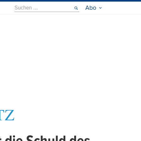
Suche
Abo
nach: