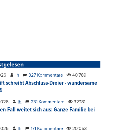
stgelesen
2026
lh
327 Kommentare
40'789
ift schreibt Abschluss-Dreier - wundersame
g
2026
lh
231 Kommentare
32'181
en-Fall weitet sich aus: Ganze Familie bei
2026
lh
171 Kommentare
20'053