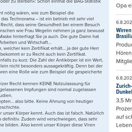
 oder zu sterben»: Schon einmal die BAG-Statistik
Opa ei
t nötig wären, wie zum Beispiel die
– das Technorama – ist ein betrieb mit sehr viel
6.8.20
 Recht, dass seine Gesundheit bei einem Besuch
Wirren
enschen wie Frau Wegelin nehmen ja ganz bewusst
Brasil
ske hinterfragt Sie ja auch. Die gute Damn hat
Arbeiten und Wirtschaft…
Produc
 welcher kein Zertifikat erhält… ja der gute Herr
Hören
 bekommt er zu Recht auch kein Zertifikat.
alls zu kurz: Die Zahl der Antikörper ist ein Wert,
Mitgli
allein nicht besonders aussagekräftig. Denn bei der
ren eine Rolle wie zum Beispiel die gespeicherte
6.8.20
izer Recht kennen KEINE Notzulasssung für
Zurich
gelassenen Impfungen sind normal zugelassen
Dunke
udien.
3,5 Mr
pten… also bitte. Keine Ahnung von heutiger
schichte.
Prozen
 unser Körper kennt. Auch das ist falsch. Natürlich
auf sc
p definitiv. Zudem wird verschwiegen, dass sehr
Leben
e bilden. Also kennt unser Körper diese Viren