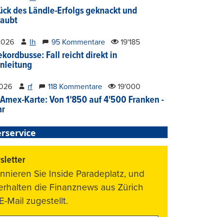
ück des Ländle-Erfolgs geknackt und
aubt
2026
lh
95 Kommentare
19'185
kordbusse: Fall reicht direkt in
nleitung
2026
rf
118 Kommentare
19'000
Amex-Karte: Von 1'850 auf 4'500 Franken -
hr
rservice
letter
nnieren Sie Inside Paradeplatz, und
 erhalten die Finanznews aus Zürich
E-Mail zugestellt.