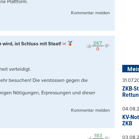
ne Plattform.
Kommentar melden
267
ird, ist Schluss mit Staat!
0
Mei
eit verteidigt.
ehr besuchen! Die verstossen gegen die
31.07.
ZKB-St
wigen Nötigungen, Erpressungen und dieser
Rettun
04.08.
Kommentar melden
KV-Not
ZKB
183
03.08.