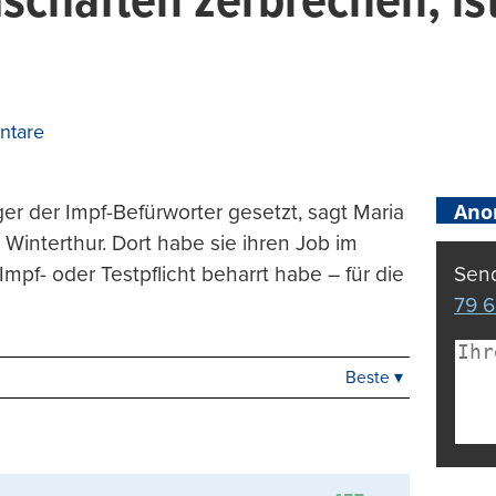
schaften zerbrechen, is
ntare
Ano
ger der Impf-Befürworter gesetzt, sagt Maria
 Winterthur. Dort habe sie ihren Job im
mpf- oder Testpflicht beharrt habe – für die
Send
79 6
Beste ▾
Beste
Neueste
Viele Antworten
Kontrovers