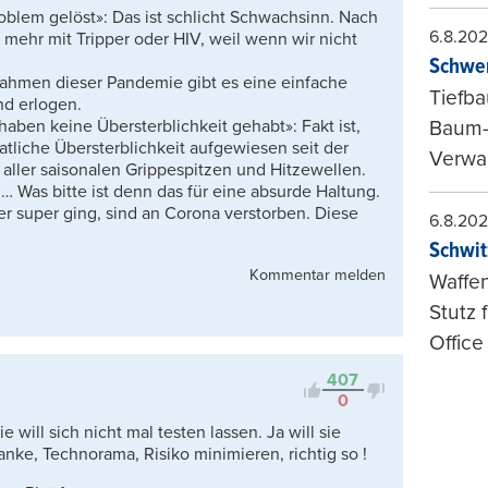
roblem gelöst»: Das ist schlicht Schwachsinn. Nach
6.8.20
mehr mit Tripper oder HIV, weil wenn wir nicht
Schwer
Rahmen dieser Pandemie gibt es eine einfache
Tiefba
nd erlogen.
r haben keine Übersterblichkeit gehabt»: Fakt ist,
Baum-
tliche Übersterblichkeit aufgewiesen seit der
Verwal
 aller saisonalen Grippespitzen und Hitzewellen.
… Was bitte ist denn das für eine absurde Haltung.
r super ging, sind an Corona verstorben. Diese
6.8.20
Schwit
Kommentar melden
Waffen
Stutz 
Office
407
0
e will sich nicht mal testen lassen. Ja will sie
nke, Technorama, Risiko minimieren, richtig so !