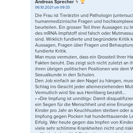
Andreas Sprecher
06.10.2021 um 09:33
Die Frau ist Tierärztin und Pathologin (untersuch
humanmedizinische Fragen und hochkomplexe 
beurteilen. Ein grosser Teil Ihrer Aussagen z
des mRNA-Impfstoff sind falsch oder Mutmassu
sind. Wirklich fundierte und begründete Kritik 
Aussagen, Fragen über Fragen und Behauptunge
fundierte Kritik.
Man muss vermuten, dass ein Grossteil Ihrer Ha
Fakten beruht. Das zeigt sich nicht zuletzt an 
ihren übrigen politischen Positionen wie dem 
Sexualkunde in den Schulen.
Den Job einfach an den Nagel zu hängen, muss 
Schlag ins Gesicht jeder alleinerziehenden Mu
Vermutlich wird Sie aus Herrliberg bezahlt…
• «Die Impfung ist unnötig»: Damit disqualifizi
ein Segen für die Menschheit und eine Errun
Kinder pro Jahr an Keuchhusten sterben oder 
Impfung gegen Pocken hat hunderttausende Leb
Erfolg. Wer heute gegen das Impfen von Kinder
viele sehr schlimme Krankheiten nicht und riski