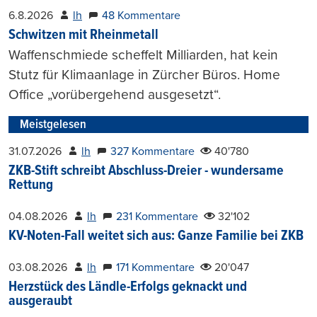
6.8.2026
lh
48 Kommentare
Schwitzen mit Rheinmetall
Waffenschmiede scheffelt Milliarden, hat kein
Stutz für Klimaanlage in Zürcher Büros. Home
Office „vorübergehend ausgesetzt“.
Meistgelesen
31.07.2026
lh
327 Kommentare
40'780
ZKB-Stift schreibt Abschluss-Dreier - wundersame
Rettung
04.08.2026
lh
231 Kommentare
32'102
KV-Noten-Fall weitet sich aus: Ganze Familie bei ZKB
03.08.2026
lh
171 Kommentare
20'047
Herzstück des Ländle-Erfolgs geknackt und
ausgeraubt