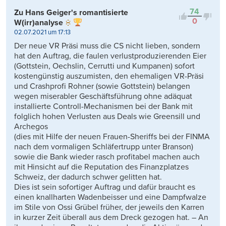
74
Zu Hans Geiger's romantisierte
0
W(irr)analyse
02.07.2021 um 17:13
Der neue VR Präsi muss die CS nicht lieben, sondern
hat den Auftrag, die faulen verlustproduzierenden Eier
(Gottstein, Oechslin, Cerrutti und Kumpanen) sofort
kostengünstig auszumisten, den ehemaligen VR-Präsi
und Crashprofi Rohner (sowie Gottstein) belangen
wegen miserabler Geschäftsführung ohne adäquat
installierte Controll-Mechanismen bei der Bank mit
folglich hohen Verlusten aus Deals wie Greensill und
Archegos
(dies mit Hilfe der neuen Frauen-Sheriffs bei der FINMA
nach dem vormaligen Schläfertrupp unter Branson)
sowie die Bank wieder rasch profitabel machen auch
mit Hinsicht auf die Reputation des Finanzplatzes
Schweiz, der dadurch schwer gelitten hat.
Dies ist sein sofortiger Auftrag und dafür braucht es
einen knallharten Wadenbeisser und eine Dampfwalze
im Stile von Ossi Grübel früher, der jeweils den Karren
in kurzer Zeit überall aus dem Dreck gezogen hat. – An