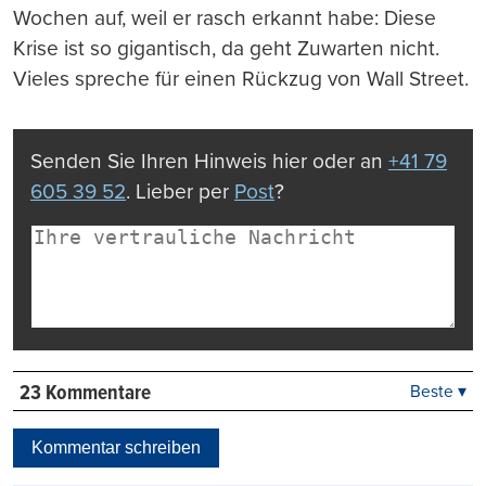
Wochen auf, weil er rasch erkannt habe: Diese
Krise ist so gigantisch, da geht Zuwarten nicht.
Vieles spreche für einen Rückzug von Wall Street.
Senden Sie Ihren Hinweis hier oder an
+41 79
605 39 52
. Lieber per
Post
?
23 Kommentare
Beste ▾
Beste
Neueste
Kommentar schreiben
Viele Antworten
Kontrovers