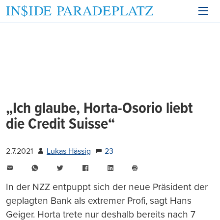
„Ich glaube, Horta-Osorio liebt
die Credit Suisse“
2.7.2021
Lukas Hässig
23
E-
WhatsApp
Twitter
Facebook
LinkedIn
Mail
Seite
drucken
In der NZZ entpuppt sich der neue Präsident der
geplagten Bank als extremer Profi, sagt Hans
Geiger. Horta trete nur deshalb bereits nach 7