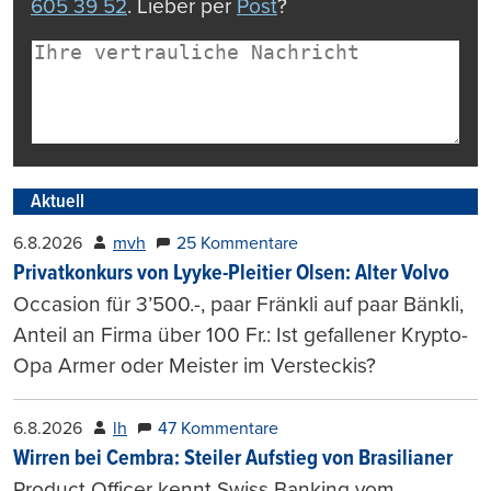
605 39 52
. Lieber per
Post
?
Aktuell
6.8.2026
mvh
25 Kommentare
Privatkonkurs von Lyyke-Pleitier Olsen: Alter Volvo
Occasion für 3’500.-, paar Fränkli auf paar Bänkli,
Anteil an Firma über 100 Fr.: Ist gefallener Krypto-
Opa Armer oder Meister im Versteckis?
6.8.2026
lh
47 Kommentare
Wirren bei Cembra: Steiler Aufstieg von Brasilianer
Product Officer kennt Swiss Banking vom