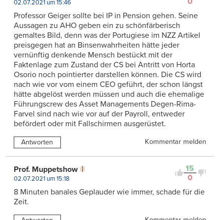
0
02.07.2021 um 15:46
Professor Geiger sollte bei IP in Pension gehen. Seine
Aussagen zu AHO geben ein zu schönfärberisch
gemaltes Bild, denn was der Portugiese im NZZ Artikel
preisgegen hat an Binsenwahrheiten hätte jeder
vernünftig denkende Mensch bestückt mit der
Faktenlage zum Zustand der CS bei Antritt von Horta
Osorio noch pointierter darstellen können. Die CS wird
nach wie vor vom einem CEO geführt, der schon längst
hätte abgelöst werden müssen und auch die ehemalige
Führungscrew des Asset Managements Degen-Rima-
Farvel sind nach wie vor auf der Payroll, entweder
befördert oder mit Fallschirmen ausgerüstet.
Kommentar melden
Antworten
15
Prof. Muppetshow
0
02.07.2021 um 15:18
8 Minuten banales Geplauder wie immer, schade für die
Zeit.
Kommentar melden