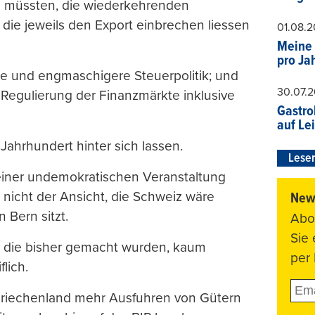
n müssten, die wiederkehrenden
ie jeweils den Export einbrechen liessen
01.08.
Meine 
pro Ja
re und engmaschigere Steuerpolitik; und
30.07.
egulierung der Finanzmärkte inklusive
Gastro
auf Le
Jahrhundert hinter sich lassen.
Leser
 einer undemokratischen Veranstaltung
icht der Ansicht, die Schweiz wäre
News
 Bern sitzt.
Abo
Sie
e, die bisher gemacht wurden, kaum
per 
lich.
 Griechenland mehr Ausfuhren von Gütern