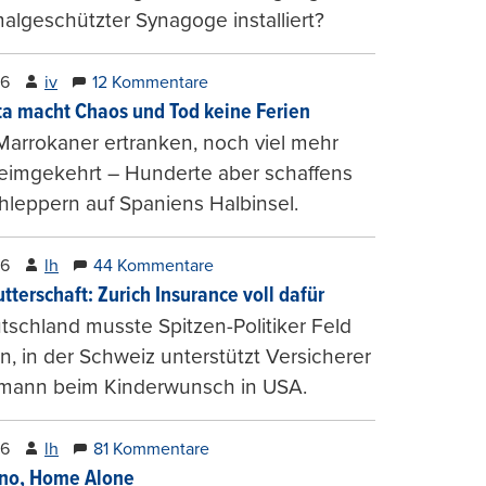
lgeschützter Synagoge installiert?
26
iv
12 Kommentare
ta macht Chaos und Tod keine Ferien
Marrokaner ertranken, noch viel mehr
heimgekehrt – Hunderte aber schaffens
hleppern auf Spaniens Halbinsel.
26
lh
44 Kommentare
tterschaft: Zurich Insurance voll dafür
tschland musste Spitzen-Politiker Feld
, in der Schweiz unterstützt Versicherer
mann beim Kinderwunsch in USA.
26
lh
81 Kommentare
ino, Home Alone