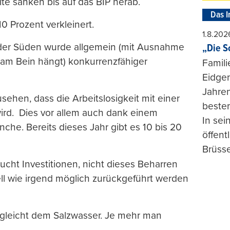
zite sanken bis auf das BIP herab.
Das I
0 Prozent verkleinert.
1.8.202
 der Süden wurde allgemein (mit Ausnahme
„Die S
n am Bein hängt) konkurrenzfähiger
Famili
Eidgen
Jahren
sehen, dass die Arbeitslosigkeit mit einer
beste
ird. Dies vor allem auch dank einem
In se
che. Bereits dieses Jahr gibt es 10 bis 20
öffent
Brüsse
ucht Investitionen, nicht dieses Beharren
ell wie irgend möglich zurückgeführt werden
gleicht dem Salzwasser. Je mehr man