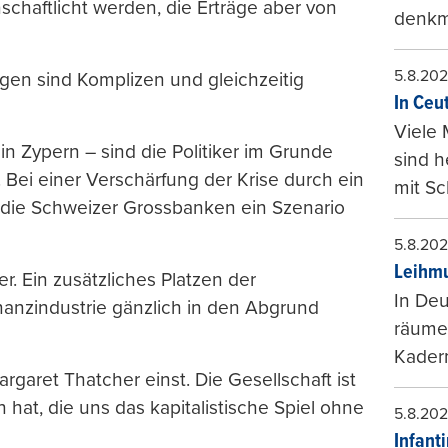
chaftlicht werden, die Erträge aber von
denkma
5.8.20
gen sind Komplizen und gleichzeitig
In Ceu
Viele 
n Zypern – sind die Politiker im Grunde
sind 
 Bei einer Verschärfung der Krise durch ein
mit Sc
 die Schweizer Grossbanken ein Szenario
5.8.20
Leihmu
. Ein zusätzliches Platzen der
In Deu
anzindustrie gänzlich in den Abgrund
räumen
Kader
Margaret Thatcher einst. Die Gesellschaft ist
 hat, die uns das kapitalistische Spiel ohne
5.8.20
Infant