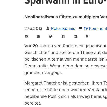
Sparwahn in Euro-
Neoliberalismus führte zu multiplem Ve
27.5.2013
Peter Kühnis
19 Komment
E-
WhatsApp
Twitter
Facebook
LinkedIn
Mail
Seite
drucken
Vor 20 Jahren verkündete ein japanisch
Geschichte“ und stellte die These auf,
politischen Alternativen mehr darstellen 
Demokratie. Wenn denn dem so gewesen w
gründlich vergeigt.
Margaret Thatcher ist gestorben. Ihren 
jedoch, sie hätte noch wachen Verstan
neoliberale Politik sich als Irrweg heraus
bereitet.