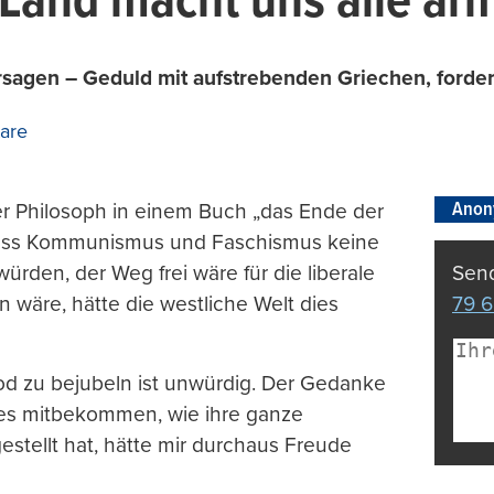
Land macht uns alle ar
rsagen – Geduld mit aufstrebenden Griechen, forder
are
Anon
er Philosoph in einem Buch „das Ende der
 dass Kommunismus und Faschismus keine
würden, der Weg frei wäre für die liberale
Send
äre, hätte die westliche Welt dies
79 6
Tod zu bejubeln ist unwürdig. Der Gedanke
des mitbekommen, wie ihre ganze
gestellt hat, hätte mir durchaus Freude