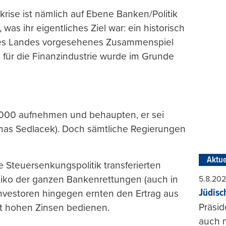
ise ist nämlich auf Ebene Banken/Politik
s ihr eigentliches Ziel war: ein historisch
ines Landes vorgesehenes Zusammenspiel
o für die Finanzindustrie wurde im Grunde
’000 aufnehmen und behaupten, er sei
mas Sedlacek). Doch sämtliche Regierungen
Aktue
e Steuersenkungspolitik transferierten
iko der ganzen Bankenrettungen (auch in
5.8.20
Jüdisc
 Investoren hingegen ernten den Ertrag aus
Präsid
mit hohen Zinsen bedienen.
auch n