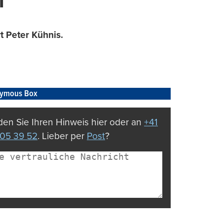
m
t Peter Kühnis.
ymous Box
en Sie Ihren Hinweis hier oder an
+41
05 39 52
. Lieber per
Post
?