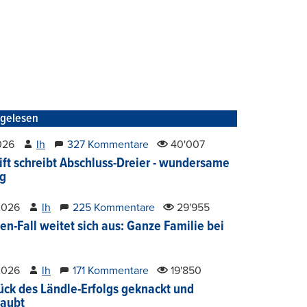
tgelesen
2026
lh
327 Kommentare
40'007
ift schreibt Abschluss-Dreier - wundersame
g
2026
lh
225 Kommentare
29'955
en-Fall weitet sich aus: Ganze Familie bei
2026
lh
171 Kommentare
19'850
ück des Ländle-Erfolgs geknackt und
aubt