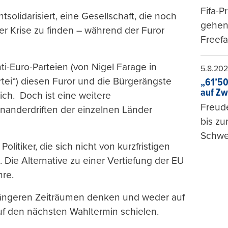
Fifa-P
solidarisiert, eine Gesellschaft, die noch
gehen 
r Krise zu finden – während der Furor
Freefa
i-Euro-Parteien (von Nigel Farage in
5.8.20
tei“) diesen Furor und die Bürgerängste
„61’50
auf Zw
ich. Doch ist eine weitere
Freude
inanderdriften der einzelnen Länder
bis z
Schwe
tiker, die sich nicht von kurzfristigen
 Die Alternative zu einer Vertiefung der EU
hre.
längeren Zeiträumen denken und weder auf
f den nächsten Wahltermin schielen.