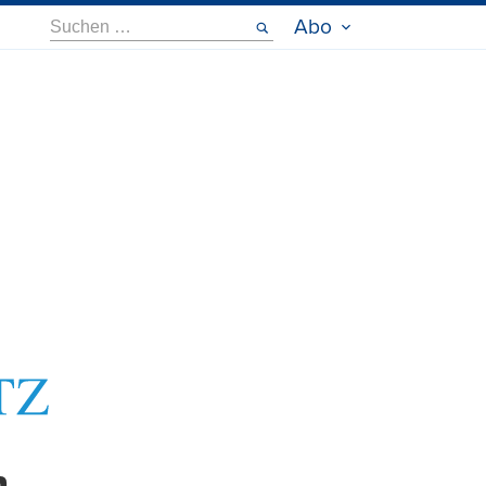
Suche
Abo
nach: