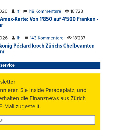
2026
rf
118 Kommentare
18'728
Amex-Karte: Von 1'850 auf 4'500 Franken -
hr
2026
lh
143 Kommentare
18'237
könig Péclard kroch Zürichs Chefbeamten
im
service
letter
nnieren Sie Inside Paradeplatz, und
 erhalten die Finanznews aus Zürich
E-Mail zugestellt.