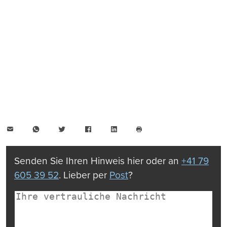
E-
WhatsApp
Twitter
Facebook
LinkedIn
Mail
Seite
drucken
Senden Sie Ihren Hinweis hier oder an
+41 79
605 39 52
. Lieber per
Post
?