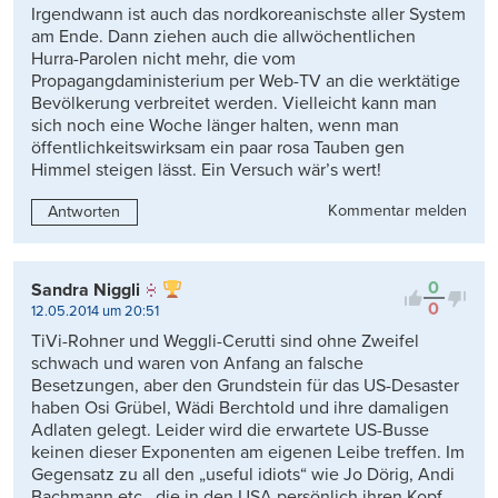
Irgendwann ist auch das nordkoreanischste aller System
am Ende. Dann ziehen auch die allwöchentlichen
Hurra-Parolen nicht mehr, die vom
Propagangdaministerium per Web-TV an die werktätige
Bevölkerung verbreitet werden. Vielleicht kann man
sich noch eine Woche länger halten, wenn man
öffentlichkeitswirksam ein paar rosa Tauben gen
Himmel steigen lässt. Ein Versuch wär’s wert!
Kommentar melden
Antworten
0
Sandra Niggli
0
12.05.2014 um 20:51
TiVi-Rohner und Weggli-Cerutti sind ohne Zweifel
schwach und waren von Anfang an falsche
Besetzungen, aber den Grundstein für das US-Desaster
haben Osi Grübel, Wädi Berchtold und ihre damaligen
Adlaten gelegt. Leider wird die erwartete US-Busse
keinen dieser Exponenten am eigenen Leibe treffen. Im
Gegensatz zu all den „useful idiots“ wie Jo Dörig, Andi
Bachmann etc., die in den USA persönlich ihren Kopf