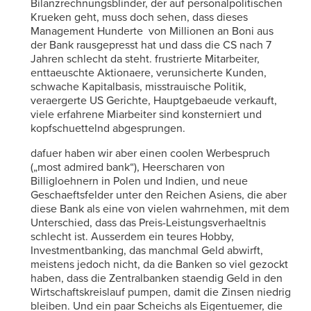
Bilanzrechnungsblinder, der auf personalpolitischen
Krueken geht, muss doch sehen, dass dieses
Management Hunderte von Millionen an Boni aus
der Bank rausgepresst hat und dass die CS nach 7
Jahren schlecht da steht. frustrierte Mitarbeiter,
enttaeuschte Aktionaere, verunsicherte Kunden,
schwache Kapitalbasis, misstrauische Politik,
veraergerte US Gerichte, Hauptgebaeude verkauft,
viele erfahrene Miarbeiter sind konsterniert und
kopfschuettelnd abgesprungen.
dafuer haben wir aber einen coolen Werbespruch
(„most admired bank“), Heerscharen von
Billigloehnern in Polen und Indien, und neue
Geschaeftsfelder unter den Reichen Asiens, die aber
diese Bank als eine von vielen wahrnehmen, mit dem
Unterschied, dass das Preis-Leistungsverhaeltnis
schlecht ist. Ausserdem ein teures Hobby,
Investmentbanking, das manchmal Geld abwirft,
meistens jedoch nicht, da die Banken so viel gezockt
haben, dass die Zentralbanken staendig Geld in den
Wirtschaftskreislauf pumpen, damit die Zinsen niedrig
bleiben. Und ein paar Scheichs als Eigentuemer, die