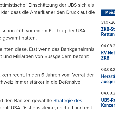
ptimistische“ Einschätzung der UBS sich als
 klar, dass die Amerikaner den Druck auf die
Meis
31.07.
ZKB-St
e schon früh vor einem Feldzug der USA
Rettun
e gewarnt hatten.
04.08.
einten diese. Erst wenn das Bankgeheimnis
KV-Not
gt und Milliarden von Bussgeldern bezahlt
ZKB
03.08.
ikern recht. In den 6 Jahren vom Verrat der
Herzst
ausger
Schweiz immer stärker in die Defensive
04.08.
UBS-Re
 und den Banken gewählte
Strategie des
Konzer
eriff USA lässt das kleine, reiche Land erst