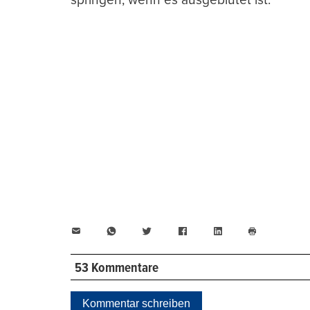
E-
WhatsApp
Twitter
Facebook
LinkedIn
Mail
Seite
drucken
53 Kommentare
Kommentar schreiben