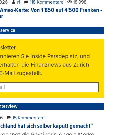
2026
rf
118 Kommentare
18'998
Amex-Karte: Von 1'850 auf 4'500 Franken -
hr
service
letter
nnieren Sie Inside Paradeplatz, und
 erhalten die Finanznews aus Zürich
E-Mail zugestellt.
nterview
26
15 Kommentare
chland hat sich selber kaputt gemacht“
rechnet die Physikerin Angela Merkel