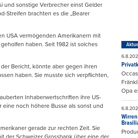
si und sonstige Verbrecher einst Gelder
od-Streifen brachten es die „Bearer
 den USA vermögenden Amerikanern mit
geholfen haben. Seit 1982 ist solches
Aktue
6.8.20
Privat
o der Bericht, könnte aber gegen ihren
Occasi
ssen haben. Sie musste sich verpflichten,
Fränkl
Opa ei
auberten Inhaberwertschriften ihre US-
r eine noch höhere Busse als sonst und
6.8.20
Wirren
Brasil
merikaner gerade zur rechten Zeit. Sie
Produc
it der Schweizer Grossbank über eine der