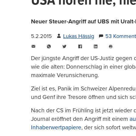
USA hören nie, nie
Neuer Steuer-Angriff auf UBS mit Uralt-
5.2.2015
Lukas Hässig
53 Komment
E-
WhatsApp
Twitter
Facebook
LinkedIn
Mail
Seite
drucken
Der jüngste Angriff der US-Justiz gegen 
wie die alten: Donnerschlag in einer glob
maximale Verunsicherung.
Ziel ist es, Panik im Schweizer Alpenred
und Genf ihre Tresore öffnen und sich s
Nach der CS im Frühling ist jetzt wieder 
Journal eröffnet den Angriff mit einem
au
Inhaberwertpapiere
, der sich sofort welt