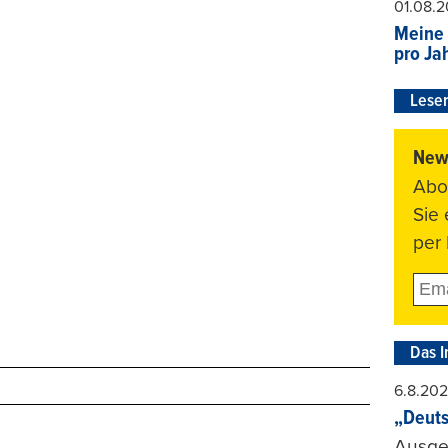
01.08.
Meine 
pro Ja
Leser
News
Abo
Sie
per 
Das I
6.8.20
„Deuts
Ausge