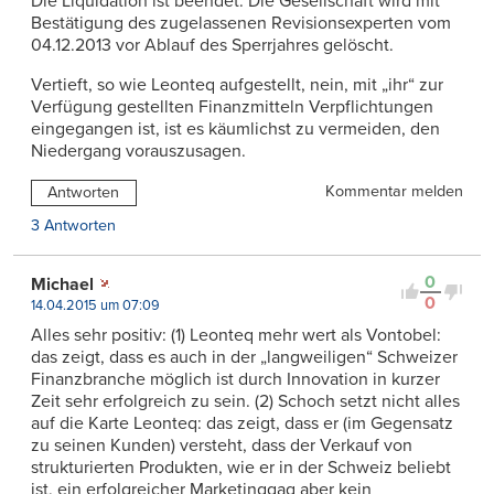
Die Liquidation ist beendet. Die Gesellschaft wird mit
Bestätigung des zugelassenen Revisionsexperten vom
04.12.2013 vor Ablauf des Sperrjahres gelöscht.
Vertieft, so wie Leonteq aufgestellt, nein, mit „ihr“ zur
Verfügung gestellten Finanzmitteln Verpflichtungen
eingegangen ist, ist es käumlichst zu vermeiden, den
Niedergang vorauszusagen.
Kommentar melden
Antworten
3 Antworten
0
Michael
0
14.04.2015 um 07:09
Alles sehr positiv: (1) Leonteq mehr wert als Vontobel:
das zeigt, dass es auch in der „langweiligen“ Schweizer
Finanzbranche möglich ist durch Innovation in kurzer
Zeit sehr erfolgreich zu sein. (2) Schoch setzt nicht alles
auf die Karte Leonteq: das zeigt, dass er (im Gegensatz
zu seinen Kunden) versteht, dass der Verkauf von
strukturierten Produkten, wie er in der Schweiz beliebt
ist, ein erfolgreicher Marketinggag aber kein