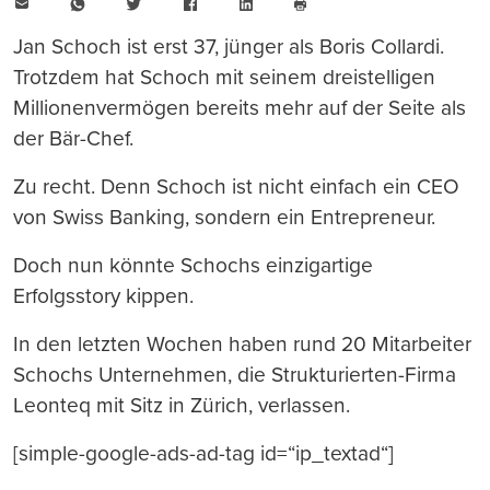
E-
WhatsApp
Twitter
Facebook
LinkedIn
Mail
Seite
drucken
Jan Schoch ist erst 37, jünger als Boris Collardi.
Trotzdem hat Schoch mit seinem dreistelligen
Millionenvermögen bereits mehr auf der Seite als
der Bär-Chef.
Zu recht. Denn Schoch ist nicht einfach ein CEO
von Swiss Banking, sondern ein Entrepreneur.
Doch nun könnte Schochs einzigartige
Erfolgsstory kippen.
In den letzten Wochen haben rund 20 Mitarbeiter
Schochs Unternehmen, die Strukturierten-Firma
Leonteq mit Sitz in Zürich, verlassen.
[simple-google-ads-ad-tag id=“ip_textad“]