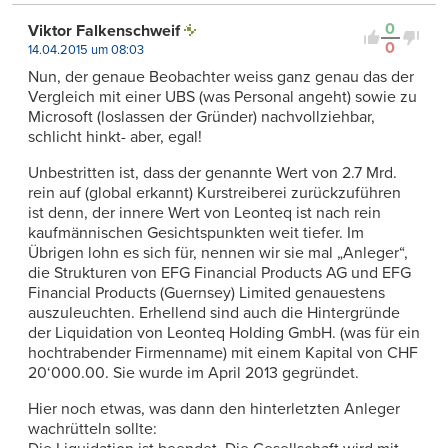
0
Viktor Falkenschweif
0
14.04.2015 um 08:03
Nun, der genaue Beobachter weiss ganz genau das der
Vergleich mit einer UBS (was Personal angeht) sowie zu
Microsoft (loslassen der Gründer) nachvollziehbar,
schlicht hinkt- aber, egal!
Unbestritten ist, dass der genannte Wert von 2.7 Mrd.
rein auf (global erkannt) Kurstreiberei zurückzuführen
ist denn, der innere Wert von Leonteq ist nach rein
kaufmännischen Gesichtspunkten weit tiefer. Im
Übrigen lohn es sich für, nennen wir sie mal „Anleger“,
die Strukturen von EFG Financial Products AG und EFG
Financial Products (Guernsey) Limited genauestens
auszuleuchten. Erhellend sind auch die Hintergründe
der Liquidation von Leonteq Holding GmbH. (was für ein
hochtrabender Firmenname) mit einem Kapital von CHF
20‘000.00. Sie wurde im April 2013 gegründet.
Hier noch etwas, was dann den hinterletzten Anleger
wachrütteln sollte: