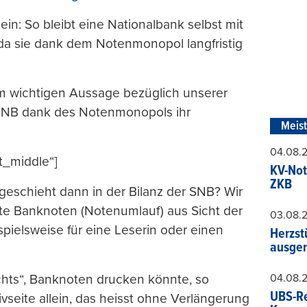
in: So bleibt eine Nationalbank selbst mit
da sie dank dem Notenmonopol langfristig
rm wichtigen Aussage bezüglich unserer
e SNB dank des Notenmonopols ihr
Meis
04.08.
t_middle“]
KV-Not
ZKB
eschieht dann in der Bilanz der SNB? Wir
rte Banknoten (Notenumlauf) aus Sicht der
03.08.
spielsweise für eine Leserin oder einen
Herzst
ausger
04.08.
hts“, Banknoten drucken könnte, so
UBS-Re
ivseite allein, das heisst ohne Verlängerung