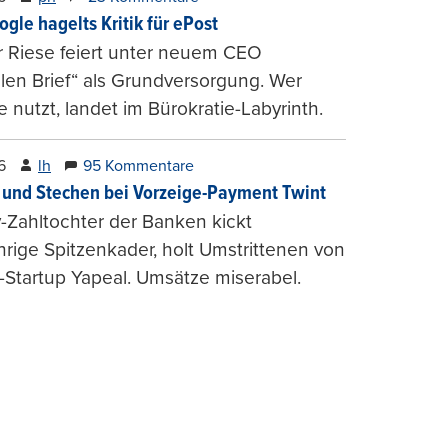
ogle hagelts Kritik für ePost
r Riese feiert unter neuem CEO
alen Brief“ als Grundversorgung. Wer
e nutzt, landet im Bürokratie-Labyrinth.
6
lh
95 Kommentare
und Stechen bei Vorzeige-Payment Twint
Zahltochter der Banken kickt
hrige Spitzenkader, holt Umstrittenen von
-Startup Yapeal. Umsätze miserabel.