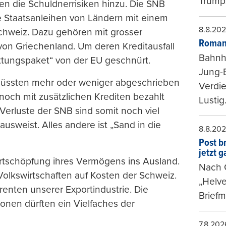
Trumps
 die Schuldnerrisiken hinzu. Die SNB
se Staatsanleihen von Ländern mit einem
8.8.20
Schweiz. Dazu gehören mit grosser
Roman
von Griechenland. Um deren Kreditausfall
Bahnh
ettungspaket“ von der EU geschnürt.
Jung-
n müssten mehr oder weniger abgeschrieben
Verdie
och mit zusätzlichen Krediten bezahlt
Lustig
 Verluste der SNB sind somit noch viel
ausweist. Alles andere ist „Sand in die
8.8.20
Post b
jetzt 
ertschöpfung ihres Vermögens ins Ausland.
Nach G
Volkswirtschaften auf Kosten der Schweiz.
„Helve
renten unserer Exportindustrie. Die
Briefm
onen dürften ein Vielfaches der
7.8.202