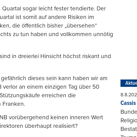
Quartal sogar leicht fester tendierte. Der
artal ist somit auf andere Risiken im
ken, die öffentlich bisher „übersehen“
ichts zu tun haben und vollkommen unnötig
d in dreierlei Hinsicht höchst riskant und
 gefährlich dieses sein kann haben wir am
Aktue
 verlor an einem einzigen Tag über 50
8.8.20
-Stützungskäufe erreichen die
Cassis 
n Franken.
Bundes
 SNB vorübergehend keinen inneren Wert
Religi
rektoren überhaupt realisiert?
Bestat