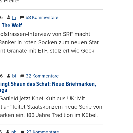
 Pfeife?
26
lh
58 Kommentare
 The Wolf
ofstrassen-Interview von SRF macht
Banker in roten Socken zum neuen Star.
nt Granate mit ETF, stolziert wie Geck.
.
26
bf
32 Kommentare
ringt Shaun das Schaf: Neue Briefmarken,
gaga
arfield jetzt Knet-Kult aus UK: Mit
tia+“ leitet Staatskonzern neue Serie von
arken ein. 183 Jahre Tradition im Kübel.
6
ph
23 Kommentare