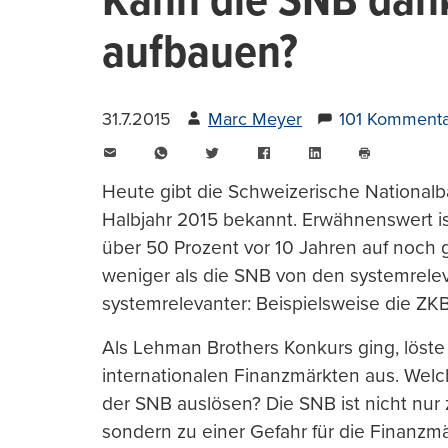
Kann die SNB dank
aufbauen?
31.7.2015
Marc Meyer
101 Komment
E-
WhatsApp
Twitter
Facebook
LinkedIn
Mail
Seite
drucken
Heute gibt die Schweizerische Nationalba
Halbjahr 2015 bekannt. Erwähnenswert is
über 50 Prozent vor 10 Jahren auf noch gu
weniger als die SNB von den systemrelev
systemrelevanter: Beispielsweise die ZK
Als Lehman Brothers Konkurs ging, löst
internationalen Finanzmärkten aus. Wel
der SNB auslösen? Die SNB ist nicht nur
sondern zu einer Gefahr für die Finanzmä