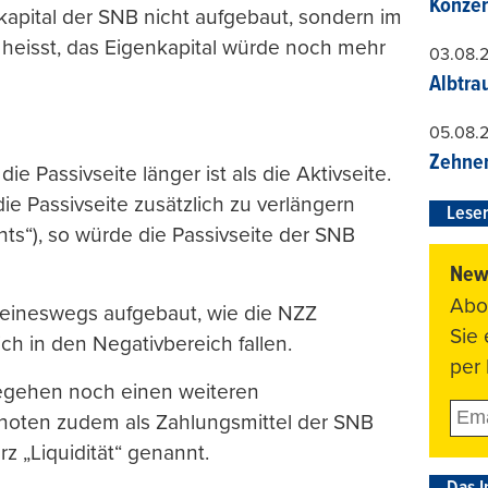
Konzer
kapital der SNB nicht aufgebaut, sondern im
heisst, das Eigenkapital würde noch mehr
03.08.
Albtra
05.08.
Zehner
ie Passivseite länger ist als die Aktivseite.
ie Passivseite zusätzlich zu verlängern
Leser
s“), so würde die Passivseite der SNB
News
Abo
keineswegs aufgebaut, wie die NZZ
Sie
ch in den Negativbereich fallen.
per 
egehen noch einen weiteren
noten zudem als Zahlungsmittel der SNB
rz „Liquidität“ genannt.