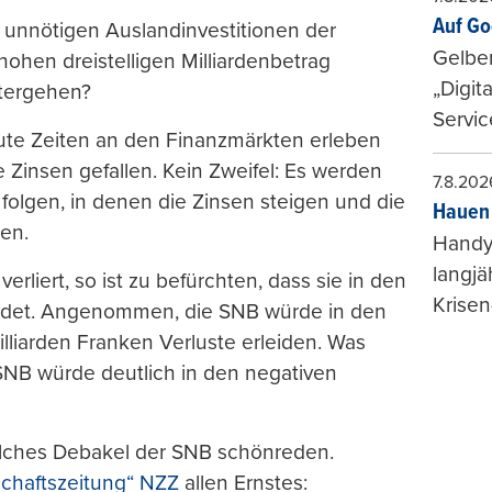
Auf Go
 unnötigen Auslandinvestitionen der
Gelbe
ohen dreistelligen Milliardenbetrag
„Digit
itergehen?
Servic
ute Zeiten an den Finanzmärkten erleben
e Zinsen gefallen. Kein Zweifel: Es werden
7.8.202
folgen, in denen die Zinsen steigen und die
Hauen 
ren.
Handy-
langjä
rliert, so ist zu befürchten, dass sie in den
Krisen
eidet. Angenommen, die SNB würde in den
liarden Franken Verluste erleiden. Was
SNB würde deutlich in den negativen
solches Debakel der SNB schönreden.
tschaftszeitung“ NZZ
allen Ernstes: