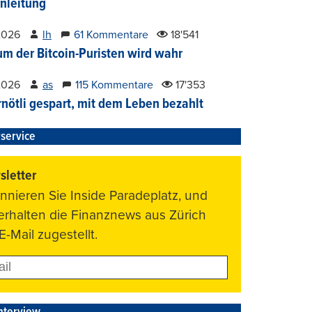
nleitung
2026
lh
61 Kommentare
18'541
um der Bitcoin-Puristen wird wahr
2026
as
115 Kommentare
17'353
nötli gespart, mit dem Leben bezahlt
service
letter
nnieren Sie Inside Paradeplatz, und
 erhalten die Finanznews aus Zürich
E-Mail zugestellt.