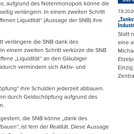
Das I
so, aufgrund des Notenmonopols könne die
7.8.202
eitig verlängern. In einem zweiten Schritt
„Tankst
fenen Liquidität“ (Aussage der SNB) ihre
Indust
Statt
tt verlängere die SNB dank des
eine 
 In einem zweiten Schritt verkürze die SNB
Michae
ffene „Liquidität“ an den Gläubiger
Etzelp
adurch vermindern sich Aktiv- und
Einzig
Zentra
öpfung“ ihre Schulden jederzeit abbauen.
ann durch Geldschöpfung aufgrund des
n.
 gestern, die SNB könne „dank des
bauen“, ist fern der Realität. Diese Aussage