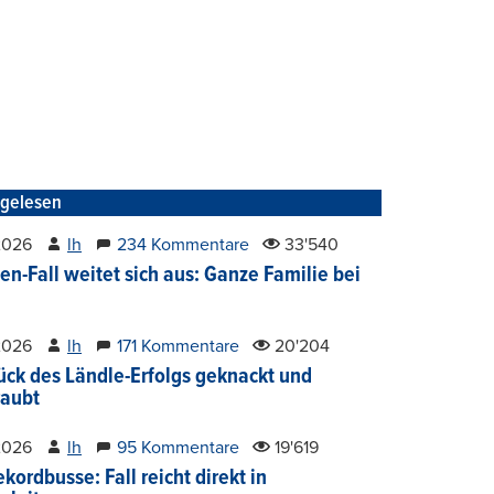
tgelesen
2026
lh
234 Kommentare
33'540
en-Fall weitet sich aus: Ganze Familie bei
2026
lh
171 Kommentare
20'204
ück des Ländle-Erfolgs geknackt und
aubt
2026
lh
95 Kommentare
19'619
kordbusse: Fall reicht direkt in