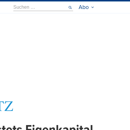
Suche
Abo
nach: