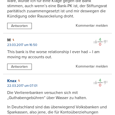
wäre, würde ich für eine Klage gegen die Bank
stimmen, auch wenn’s eine Bank-PK ist, der Stiftungsrat
paritätisch zusammengesetzt ist und mir deswegen die
Kündigung oder Rauseckelung droht.
Kommentar melden
Antworten
4
M
0
23.03.2017 um 16:50
This bank is the worse relationship I ever had – I am
moving my accounts out.
Kommentar melden
Antworten
4
Knax
0
22.03.2017 um 07:01
Die Verliererbanken versuchen sich mit
„Guthabengebühren“ über Wasser zu halten.
In Deutschland sind das überwiegend Volksbanken und
Sparkassen, also jene, die für Kontoüberziehungen