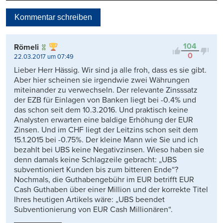
Neueste
Kommentar schreiben
Viele Antworten
Kontrovers
104
Römeli
0
22.03.2017 um 07:49
Lieber Herr Hässig. Wir sind ja alle froh, dass es sie gibt.
Aber hier scheinen sie irgendwie zwei Währungen
miteinander zu verwechseln. Der relevante Zinsssatz
der EZB für Einlagen von Banken liegt bei -0.4% und
das schon seit dem 10.3.2016. Und praktisch keine
Analysten erwarten eine baldige Erhöhung der EUR
Zinsen. Und im CHF liegt der Leitzins schon seit dem
15.1.2015 bei -0.75%. Der kleine Mann wie Sie und ich
bezahlt bei UBS keine Negativzinsen. Wieso haben sie
denn damals keine Schlagzeile gebracht: „UBS
subventioniert Kunden bis zum bitteren Ende“?
Nochmals, die Guthabengebühr im EUR betrifft EUR
Cash Guthaben über einer Million und der korrekte Titel
Ihres heutigen Artikels wäre: „UBS beendet
Subventionierung von EUR Cash Millionären“.