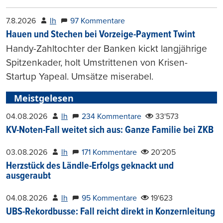
7.8.2026
lh
97 Kommentare
Hauen und Stechen bei Vorzeige-Payment Twint
Handy-Zahltochter der Banken kickt langjährige
Spitzenkader, holt Umstrittenen von Krisen-
Startup Yapeal. Umsätze miserabel.
Meistgelesen
04.08.2026
lh
234 Kommentare
33'573
KV-Noten-Fall weitet sich aus: Ganze Familie bei ZKB
03.08.2026
lh
171 Kommentare
20'205
Herzstück des Ländle-Erfolgs geknackt und
ausgeraubt
04.08.2026
lh
95 Kommentare
19'623
UBS-Rekordbusse: Fall reicht direkt in Konzernleitung