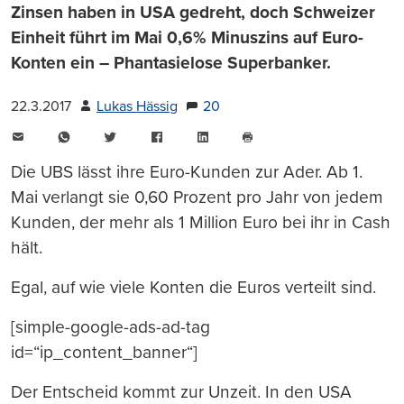
Zinsen haben in USA gedreht, doch Schweizer
Einheit führt im Mai 0,6% Minuszins auf Euro-
Konten ein – Phantasielose Superbanker.
22.3.2017
Lukas Hässig
20
E-
WhatsApp
Twitter
Facebook
LinkedIn
Mail
Seite
drucken
Die UBS lässt ihre Euro-Kunden zur Ader. Ab 1.
Mai verlangt sie 0,60 Prozent pro Jahr von jedem
Kunden, der mehr als 1 Million Euro bei ihr in Cash
hält.
Egal, auf wie viele Konten die Euros verteilt sind.
[simple-google-ads-ad-tag
id=“ip_content_banner“]
Der Entscheid kommt zur Unzeit. In den USA