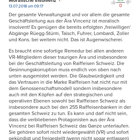
Moralische Insolvenz
0
13.07.2018 um 09:17
Der gesamte Verwaltungsrat und vor allem die gesamte
Geschäftsleitung aus der Ära Vincenz ist moralisch
insolvent! Es genügen die bereits erfolgten ‚freiwilligen‘
Abgänge Rüegg-Stürm, Taisch, Fuhrer, Lombardi, Zoller
und Kons. bei weitem nicht. Das ist Augenwischerei.
Es braucht eine sofortige Remedur bei allen anderen
VR-Mitgliedern dieser traurigen Ära und insbesondere
bei der Geschäftsleitung von Raiffeisen Schweiz. Die
Gesinnungskorruption muss endlich von oben nach
unten ausgemistet werden. Die Glaubwürdigkeit und
das Vertrauen in die Marke Raiffeisen hat nicht nur mit
dem Genossenschaftsmodell sondern insbesondere
auch mit den Köpfen auf den strategischen und
operativen Ebenen sowohl bei Raiffeisen Schweiz als
insbesondere auch bei den 255 Raiffeisenbanken in der
gesamten Schweiz zu tun. Es kann und darf nicht sein,
dass die verbliebenen Protagonisten aus der Ära
Vincenz bei Raiffeisen Schweiz das Ganze unterlaufen.
Sie gehören sofort nicht wiedergewählt (VR) und sofort
gekündigt und freigestellt (wenn nicht sogar entlassen)