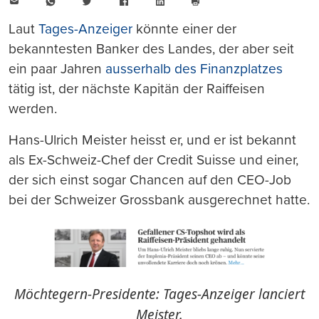
E-
WhatsApp
Twitter
Facebook
LinkedIn
Mail
Seite
drucken
Laut
Tages-Anzeiger
könnte einer der
bekanntesten Banker des Landes, der aber seit
ein paar Jahren
ausserhalb des Finanzplatzes
tätig ist, der nächste Kapitän der Raiffeisen
werden.
Hans-Ulrich Meister heisst er, und er ist bekannt
als Ex-Schweiz-Chef der Credit Suisse und einer,
der sich einst sogar Chancen auf den CEO-Job
bei der Schweizer Grossbank ausgerechnet hatte.
Möchtegern-Presidente: Tages-Anzeiger lanciert
Meister.