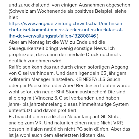
und zurückhaltend, von einigen Ausnahmen abgesehen
(Schweiz am Wochenende als positives Beispiel, siehe
hier:
https://www.aargauerzeitung.ch/wirtschaft/raiffeisen-
chef-gisel-kommt-immer-staerker-unter-druck-laesst-
ihn-der-verwaltungsrat-fallen-132808146
).
Aber am Montag ist die WM zu Ende und die
Sauregurkenzeit bringt wenig sonstige News. Ich
prophezeie, dass dann der mediale Druck nochmals
deutlich zunehmen wird.
Raiffeisen kann das nur durch einen sofortigen Abgang
von Gisel verhindern. Und dann irgendein 65 jährigem
AdInterim Manager hinstellen. KEINESFALLS Gauch
oder gar Poerschke oder Auer! Bei diesen Leuten würde
wohl sofort ein neuer Shit Storm ausbrechen! Die sind
alle eng mit Vincenz & Gisel verbunden und haben
jahre- bis jahrzehntelang dieses himmeltraurige System
unterstützt und davon profitiert.
Es braucht einen radikalen Neuanfang auf GL-Stufe,
analog zum VR. Und natürlich einen neue Nicht VRP,
dessen Initialen natürlich nicht PG sein dürfen. Aber das
ist ja wohl auch dem allerletzten Idioten klar.