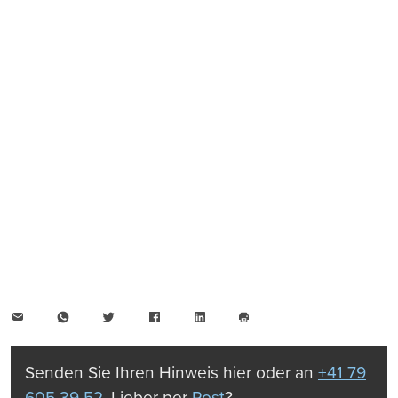
E-
WhatsApp
Twitter
Facebook
LinkedIn
Mail
Seite
drucken
Senden Sie Ihren Hinweis hier oder an
+41 79
605 39 52
. Lieber per
Post
?