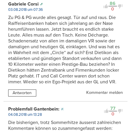
86
Gabriele Corsi
0
03.08.2018 um 07:36
Zu PG & PG wurde alles gesagt. Tür auf und raus. Die
Raiffeisenbanken haben sich jahrelang an der Nase
herumführen lassen. Jetzt braucht es endlich starke
Leute. Alles muss auf den Tisch. Keine Décharge.
Schadenersatz von allen im damaligen VR sowie der
damaligen und heutigen GL einklagen. Und was hat es
in Wahrheit mit dem „Circle“ auf sich? Erst Dietikon als
etablierten und günstigen Standort verkaufen und dann
10 Kilometer weiter einen Prestige-Bau beziehen? In
Dietikon hätten Zentralbank und Firmenkunden locker
Platz gehabt. IT und Call Center waren dort schon
immer. Wieder so ein Ego-Projekt aus der GL und VR.
Kommentar melden
Antworten
77
Problemfall Gantenbein:
0
04.08.2018 um 13:28
Die bisherigen, trotz Sommerhitze äusserst zahlreichen
Kommentare können so zusammengefasst werden: