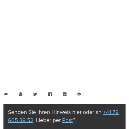
E-
WhatsApp
Twitter
Facebook
LinkedIn
Mail
Seite
drucken
Senden Sie Ihren Hinweis hier oder an
+41 79
605 39 52
. Lieber per
Post
?