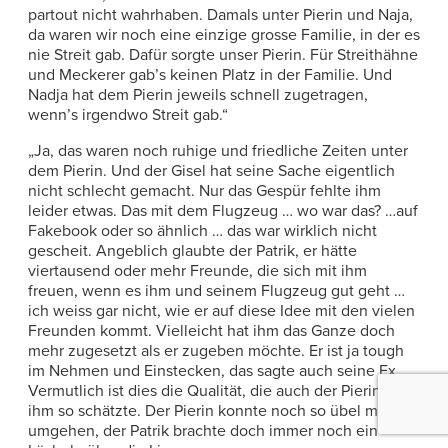
partout nicht wahrhaben. Damals unter Pierin und Naja,
da waren wir noch eine einzige grosse Familie, in der es
nie Streit gab. Dafür sorgte unser Pierin. Für Streithähne
und Meckerer gab’s keinen Platz in der Familie. Und
Nadja hat dem Pierin jeweils schnell zugetragen,
wenn’s irgendwo Streit gab.“
„Ja, das waren noch ruhige und friedliche Zeiten unter
dem Pierin. Und der Gisel hat seine Sache eigentlich
nicht schlecht gemacht. Nur das Gespür fehlte ihm
leider etwas. Das mit dem Flugzeug … wo war das? …auf
Fakebook oder so ähnlich … das war wirklich nicht
gescheit. Angeblich glaubte der Patrik, er hätte
viertausend oder mehr Freunde, die sich mit ihm
freuen, wenn es ihm und seinem Flugzeug gut geht …
ich weiss gar nicht, wie er auf diese Idee mit den vielen
Freunden kommt. Vielleicht hat ihm das Ganze doch
mehr zugesetzt als er zugeben möchte. Er ist ja tough
im Nehmen und Einstecken, das sagte auch seine Ex.
Vermutlich ist dies die Qualität, die auch der Pierin an
ihm so schätzte. Der Pierin konnte noch so übel mit ihm
umgehen, der Patrik brachte doch immer noch ein