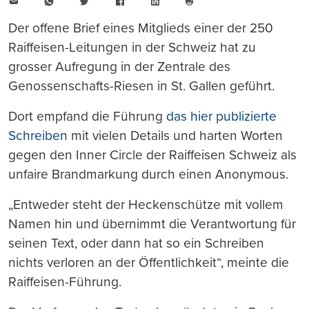
E-
WhatsApp
Twitter
Facebook
LinkedIn
Mail
Seite
drucken
Der offene Brief eines Mitglieds einer der 250
Raiffeisen-Leitungen in der Schweiz hat zu
grosser Aufregung in der Zentrale des
Genossenschafts-Riesen in St. Gallen geführt.
Dort empfand die Führung
das hier publizierte
Schreiben
mit vielen Details und harten Worten
gegen den Inner Circle der Raiffeisen Schweiz als
unfaire Brandmarkung durch einen Anonymous.
„Entweder steht der Heckenschütze mit vollem
Namen hin und übernimmt die Verantwortung für
seinen Text, oder dann hat so ein Schreiben
nichts verloren an der Öffentlichkeit“, meinte die
Raiffeisen-Führung.