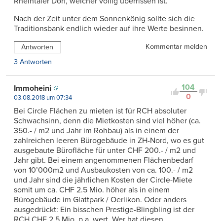
Rheintaler Dorf, welcher völlig überrissen ist.
Nach der Zeit unter dem Sonnenkönig sollte sich die
Traditionsbank endlich wieder auf ihre Werte besinnen.
Kommentar melden
Antworten
3 Antworten
104
Immoheini
0
03.08.2018 um 07:34
Bei Circle Flächen zu mieten ist für RCH absoluter
Schwachsinn, denn die Mietkosten sind viel höher (ca.
350.- / m2 und Jahr im Rohbau) als in einem der
zahlreichen leeren Bürogebäude in ZH-Nord, wo es gut
ausgebaute Bürofläche für unter CHF 200.- / m2 und
Jahr gibt. Bei einem angenommenen Flächenbedarf
von 10’000m2 und Ausbaukosten von ca. 100.- / m2
und Jahr sind die jährlichen Kosten der Circle-Miete
somit um ca. CHF 2.5 Mio. höher als in einem
Bürogebäude im Glattpark / Oerlikon. Oder anders
ausgedrückt: Ein bisschen Prestige-Blingbling ist der
RCH CHF 2.5 Mio .p.a. wert. Wer hat diesen