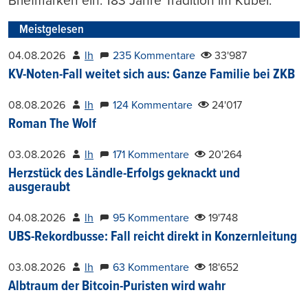
Briefmarken ein. 183 Jahre Tradition im Kübel.
Meistgelesen
04.08.2026
lh
235 Kommentare
33'987
KV-Noten-Fall weitet sich aus: Ganze Familie bei ZKB
08.08.2026
lh
124 Kommentare
24'017
Roman The Wolf
03.08.2026
lh
171 Kommentare
20'264
Herzstück des Ländle-Erfolgs geknackt und
ausgeraubt
04.08.2026
lh
95 Kommentare
19'748
UBS-Rekordbusse: Fall reicht direkt in Konzernleitung
03.08.2026
lh
63 Kommentare
18'652
Albtraum der Bitcoin-Puristen wird wahr