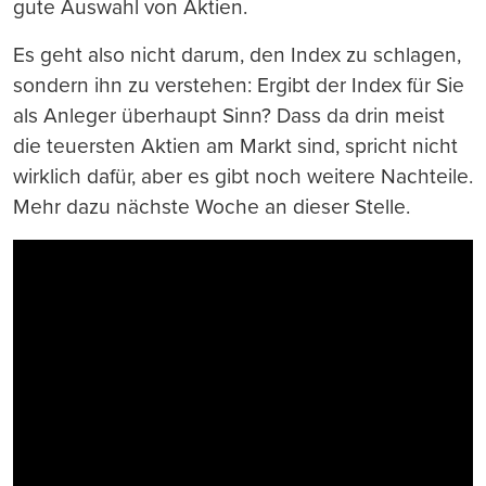
gute Auswahl von Aktien.
Es geht also nicht darum, den Index zu schlagen,
sondern ihn zu verstehen: Ergibt der Index für Sie
als Anleger überhaupt Sinn? Dass da drin meist
die teuersten Aktien am Markt sind, spricht nicht
wirklich dafür, aber es gibt noch weitere Nachteile.
Mehr dazu nächste Woche an dieser Stelle.