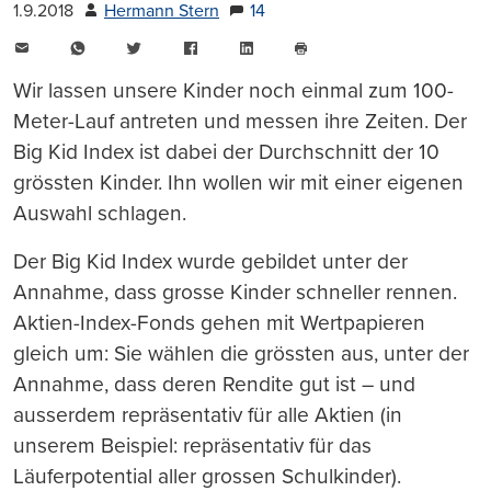
1.9.2018
Hermann Stern
14
E-
WhatsApp
Twitter
Facebook
LinkedIn
Mail
Seite
drucken
Wir lassen unsere Kinder noch einmal zum 100-
Meter-Lauf antreten und messen ihre Zeiten. Der
Big Kid Index ist dabei der Durchschnitt der 10
grössten Kinder. Ihn wollen wir mit einer eigenen
Auswahl schlagen.
Der Big Kid Index wurde gebildet unter der
Annahme, dass grosse Kinder schneller rennen.
Aktien-Index-Fonds gehen mit Wertpapieren
gleich um: Sie wählen die grössten aus, unter der
Annahme, dass deren Rendite gut ist – und
ausserdem repräsentativ für alle Aktien (in
unserem Beispiel: repräsentativ für das
Läuferpotential aller grossen Schulkinder).