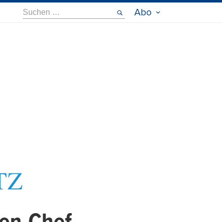
Suche
Abo
nach: