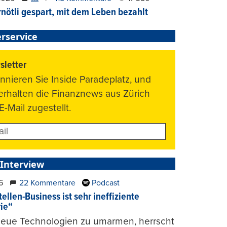
nötli gespart, mit dem Leben bezahlt
rservice
letter
nnieren Sie Inside Paradeplatz, und
 erhalten die Finanznews aus Zürich
E-Mail zugestellt.
 Interview
6
22 Kommentare
Podcast
ellen-Business ist sehr ineffiziente
rie“
 neue Technologien zu umarmen, herrscht