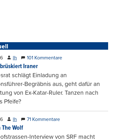
ell
26
lh
101 Kommentare
brüskiert Iraner
rat schlägt Einladung an
onsführer-Begräbnis aus, geht dafür an
tung von Ex-Katar-Ruler. Tanzen nach
 Pfeife?
26
lh
71 Kommentare
 The Wolf
ofstrassen-Interview von SRF macht