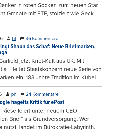
Banker in roten Socken zum neuen Star.
nt Granate mit ETF, stolziert wie Geck.
.
26
bf
36 Kommentare
ringt Shaun das Schaf: Neue Briefmarken,
gaga
arfield jetzt Knet-Kult aus UK: Mit
tia+“ leitet Staatskonzern neue Serie von
arken ein. 183 Jahre Tradition im Kübel.
6
ph
24 Kommentare
ogle hagelts Kritik für ePost
r Riese feiert unter neuem CEO
alen Brief“ als Grundversorgung. Wer
e nutzt, landet im Bürokratie-Labyrinth.