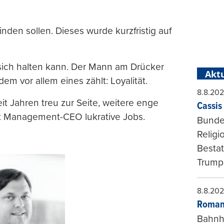
inden sollen. Dieses wurde kurzfristig auf
e sich halten kann. Der Mann am Drücker
Aktu
m vor allem eines zählt: Loyalität.
8.8.20
it Jahren treu zur Seite, weitere enge
Cassis 
t Management-CEO lukrative Jobs.
Bundes
Religi
Bestat
Trumps
8.8.20
Roman
Bahnh