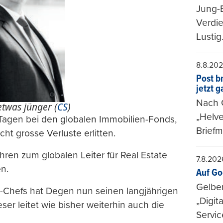
Jung-
Verdie
Lustig
8.8.20
Post b
jetzt 
Nach G
twas jünger (
CS
)
„Helve
n Tagen bei den globalen Immobilien-Fonds,
Briefm
ht grosse Verluste erlitten.
ren zum globalen Leiter für Real Estate
7.8.202
n.
Auf Go
Gelbe
n-Chefs hat Degen nun seinen langjährigen
„Digit
ser leitet wie bisher weiterhin auch die
Servic