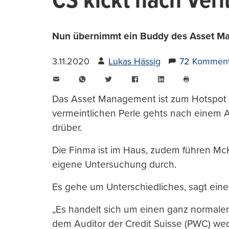
CS kickt nach Ver
Nun übernimmt ein Buddy des Asset Ma
3.11.2020
Lukas Hässig
72 Komment
E-
WhatsApp
Twitter
Facebook
LinkedIn
Mail
Seite
drucken
Das Asset Management ist zum Hotspot d
vermeintlichen Perle gehts nach einem A
drüber.
Die Finma ist im Haus, zudem führen Mc
eigene Untersuchung durch.
Es gehe um Unterschiedliches, sagt eine
„Es handelt sich um einen ganz normale
dem Auditor der Credit Suisse (PWC) we