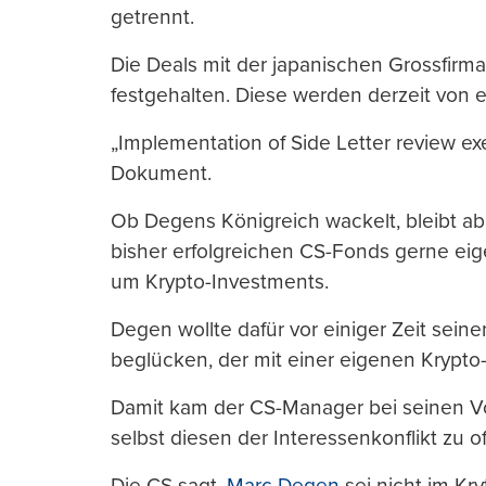
getrennt.
Die Deals mit der japanischen Grossfirm
festgehalten. Diese werden derzeit vo
„Implementation of Side Letter review ex
Dokument.
Ob Degens Königreich wackelt, bleibt ab
bisher erfolgreichen CS-Fonds gerne eige
um Krypto-Investments.
Degen wollte dafür vor einiger Zeit sein
beglücken, der mit einer eigenen Krypto-F
Damit kam der CS-Manager bei seinen Vo
selbst diesen der Interessenkonflikt zu of
Die CS sagt,
Marc Degen
sei nicht im Kry