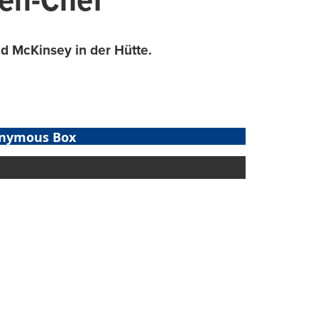
ien-Chef
 McKinsey in der Hütte.
nymous Box