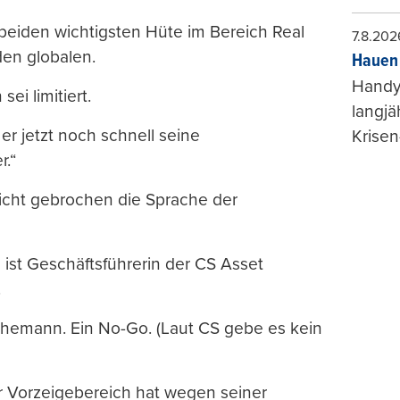
beiden wichtigsten Hüte im Bereich Real
7.8.202
den globalen.
Hauen 
Handy-
ei limitiert.
langjä
er jetzt noch schnell seine
Krisen
r.“
richt gebrochen die Sprache der
n ist Geschäftsführerin der CS Asset
.
 Ehemann. Ein No-Go. (Laut CS gebe es kein
 Vorzeigebereich hat wegen seiner