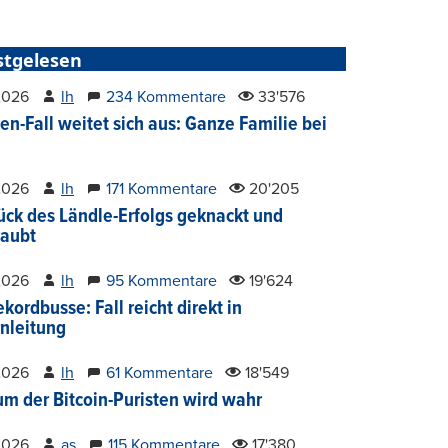
stgelesen
2026
lh
234 Kommentare
33'576
en-Fall weitet sich aus: Ganze Familie bei
2026
lh
171 Kommentare
20'205
ück des Ländle-Erfolgs geknackt und
aubt
2026
lh
95 Kommentare
19'624
kordbusse: Fall reicht direkt in
nleitung
2026
lh
61 Kommentare
18'549
um der Bitcoin-Puristen wird wahr
2026
as
115 Kommentare
17'380