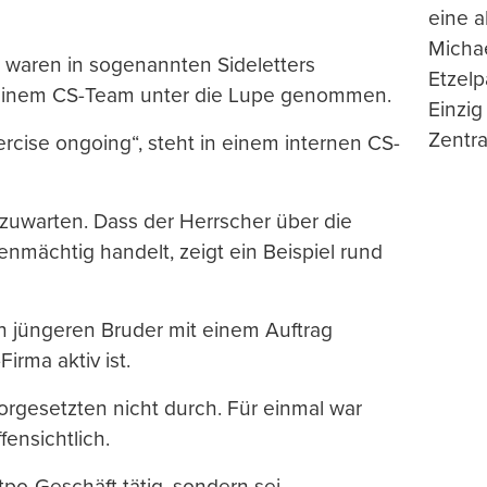
eine 
Michae
a waren in sogenannten Sideletters
Etzelp
n einem CS-Team unter die Lupe genommen.
Einzig
Zentra
ercise ongoing“, steht in einem internen CS-
zuwarten. Dass der Herrscher über die
nmächtig handelt, zeigt ein Beispiel rund
en jüngeren Bruder mit einem Auftrag
irma aktiv ist.
rgesetzten nicht durch. Für einmal war
fensichtlich.
tpo-Geschäft tätig, sondern sei