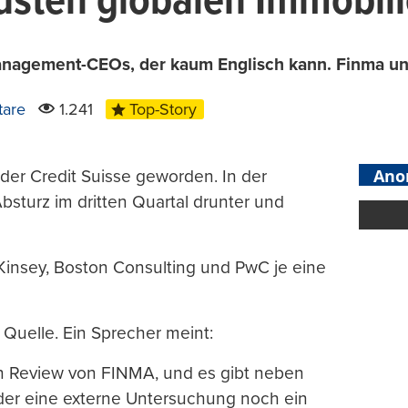
lusten globalen Immobil
nagement-CEOs, der kaum Englisch kann. Finma und
are
1.241
Top-Story
Ano
er Credit Suisse geworden. In der
bsturz im dritten Quartal drunter und
Kinsey, Boston Consulting und PwC je eine
 Quelle. Ein Sprecher meint:
n Review von FINMA, und es gibt neben
der eine externe Untersuchung noch ein