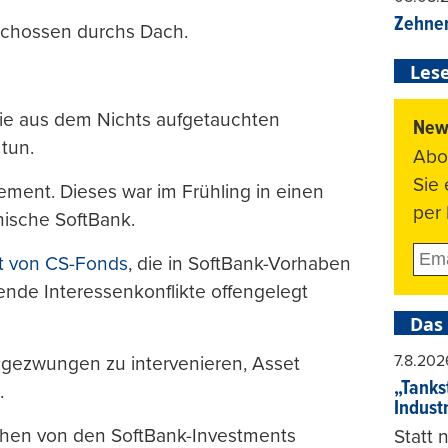
Zehner
schossen durchs Dach.
Lese
ie aus dem Nichts aufgetauchten
News
tun.
Abo
Sie
ent. Dieses war im Frühling in einen
per 
nische SoftBank.
t von CS-Fonds
, die in SoftBank-Vorhaben
gende Interessenkonflikte offengelegt
Das
7.8.202
e gezwungen zu intervenieren, Asset
„Tankst
.
Indust
chen von den SoftBank-Investments
Statt