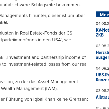
Quartal schwere Schlagseite bekommen.
Mei
anagements hinunter, dieser ist um über
kel.
04.08.
KV-Not
lusten in Real Estate-Fonds der CS
ZKB
ttparteiimmofonds in den USA“, wie
03.08.
Herzst
nk: „Investment and partnership income of
ausger
to investment-related losses from our real
04.08.
UBS-Re
Konzer
ivision, zu der das Asset Management
al Wealth Management (IWM).
03.08.
Albtra
 der Führung von Iqbal Khan keine Grenzen;
05.08.